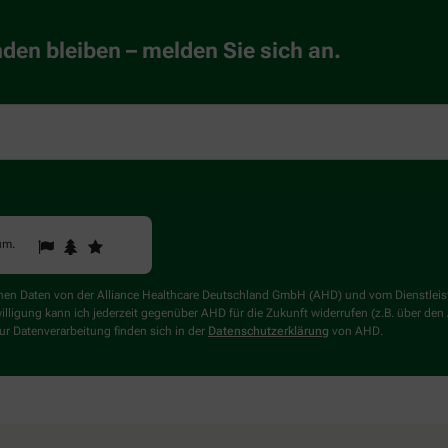
en bleiben – melden Sie sich an.
1
2
3
Sind
um
.
Sie
ein
Mensch?
genen Daten von der Alliance Healthcare Deutschland GmbH (AHD) und vom Dienstlei
Dann
willigung kann ich jederzeit gegenüber AHD für die Zukunft widerrufen (z.B. über den
wählen
r Datenverarbeitung finden sich in der
Datenschutzerklärung
von AHD.
Sie
bitte
den
Baum.