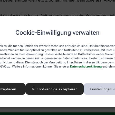
ebensmittel wie Fett, Zitronen, Kaffee, Geräuchertes, Alkohol
icht wirklich lustig. Außerdem kann sich die Speiseröhre ent
Cookie-Einwilligung verwalten
kies, die für den Betrieb der Website technisch erforderlich sind. Darüber hinaus v
nsere Website für Sie optimal zu gestalten und fortlaufend zu verbessern. Mit Ihrer
griff vorbeugen. Bauen Sie Übergewicht ab. Mit erhöhtem Kopf
ormationen zu Ihrer Verwendung unserer Website auch an Drittanbieter weiter. Soweit
der. Meiden Sie Lebensmittel und Genussgifte, die den Reflux
rarbeitet werden, in denen kein angemessenes Datenschutzniveau besteht, stimmen Si
ur Nutzung dieser Dienste auch der Verarbeitung Ihrer Daten in diesen Ländern gem. 
 Essen Sie mehrere kleine Portionen und ohne Zeitdruck. Überh
 DSGVO zu. Weitere Informationen können Sie unserer
Datenschutzerklärung
entnehm
n Ihnen dabei helfen.
em weiter, helfen Medikamente: So genannte Antacida neutrali
on. Bei leichteren Beschwerden gibt es rezeptfreie Präparate
kzeptieren
Nur notwendige akzeptieren
Einstellungen v
ren bei Magenproblemen auf Kamille oder bittere Schleifenblu
zende Barriere, die verhindert, dass Magensäure in die Speise
r Säure abwärts.