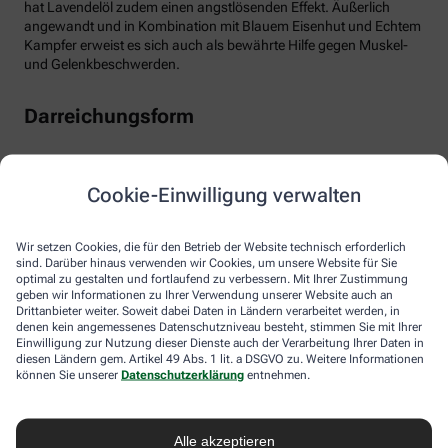
hat Lavendelöl zudem einen angstlösenden Effekt. Äußerlich
angewandt und in Kombination mit Blauem Eisenhut und Echtem
Kampfer erweist es sich auch als bewährte Hilfe gegen Muskel-
und Gelenkbeschwerden.
Darreichungsform
Die Heilpflanze können Sie in der Apotheke als getrocknete Blüten
oder Bestandteil von Teemischungen kaufen, aber auch in Form
Cookie-Einwilligung verwalten
von Badezusätzen, Duftölen sowie als Kapseln zum Einnehmen.
Wir setzen Cookies, die für den Betrieb der Website technisch erforderlich
sind. Darüber hinaus verwenden wir Cookies, um unsere Website für Sie
optimal zu gestalten und fortlaufend zu verbessern. Mit Ihrer Zustimmung
geben wir Informationen zu Ihrer Verwendung unserer Website auch an
Drittanbieter weiter. Soweit dabei Daten in Ländern verarbeitet werden, in
denen kein angemessenes Datenschutzniveau besteht, stimmen Sie mit Ihrer
Einwilligung zur Nutzung dieser Dienste auch der Verarbeitung Ihrer Daten in
Immer auf dem Laufenden bleiben –
diesen Ländern gem. Artikel 49 Abs. 1 lit. a DSGVO zu. Weitere Informationen
können Sie unserer
Datenschutzerklärung
entnehmen.
melden Sie sich an.
Alle akzeptieren