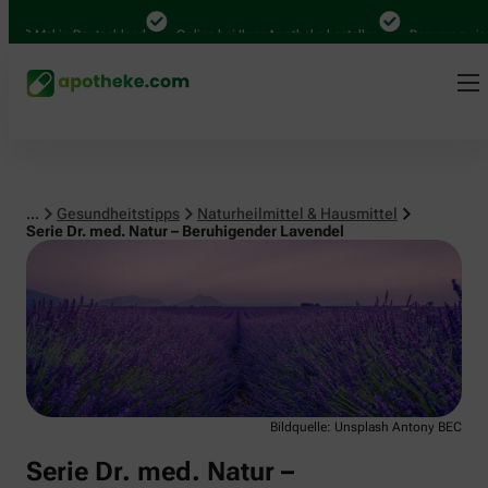
Naturheilmittel & Hausmittel
00 Mal in Deutschland
Online bei Ihrer Apotheke bestellen
Bequem zwischen
...
Gesundheitstipps
Naturheilmittel & Hausmittel
Serie Dr. med. Natur – Beruhigender Lavendel
Bildquelle: Unsplash Antony BEC
Serie Dr. med. Natur –