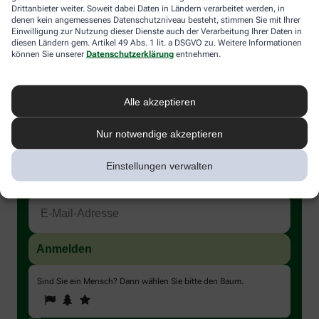
Drittanbieter weiter. Soweit dabei Daten in Ländern verarbeitet werden, in
Sprays. Am besten lassen Sie sich in der Apotheke beraten.
denen kein angemessenes Datenschutzniveau besteht, stimmen Sie mit Ihrer
Angaben zur richtigen Anwendung und Dosierung können Sie in
Einwilligung zur Nutzung dieser Dienste auch der Verarbeitung Ihrer Daten in
der jeweiligen Packungsbeilage nachlesen.
diesen Ländern gem. Artikel 49 Abs. 1 lit. a DSGVO zu. Weitere Informationen
können Sie unserer
Datenschutzerklärung
entnehmen.
Alle akzeptieren
Nur notwendige akzeptieren
Immer auf dem Laufenden bleiben –
melden Sie sich an.
Einstellungen verwalten
Sind Sie ein Mensch? Dann wählen Sie bitte
den Baum
.
1
2
3
Sind
Sie
ein