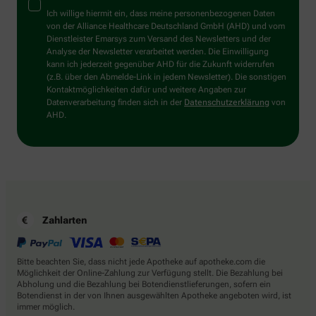
Mensch?
Ich willige hiermit ein, dass meine personenbezogenen Daten
Dann
von der Alliance Healthcare Deutschland GmbH (AHD) und vom
wählen
Dienstleister Emarsys zum Versand des Newsletters und der
Sie
Analyse der Newsletter verarbeitet werden. Die Einwilligung
bitte
kann ich jederzeit gegenüber AHD für die Zukunft widerrufen
den
(z.B. über den Abmelde-Link in jedem Newsletter). Die sonstigen
Baum.
Kontaktmöglichkeiten dafür und weitere Angaben zur
Datenverarbeitung finden sich in der
Datenschutzerklärung
von
AHD.
Zahlarten
Bitte beachten Sie, dass nicht jede Apotheke auf apotheke.com die
Möglichkeit der Online-Zahlung zur Verfügung stellt. Die Bezahlung bei
Abholung und die Bezahlung bei Botendienstlieferungen, sofern ein
Botendienst in der von Ihnen ausgewählten Apotheke angeboten wird, ist
immer möglich.