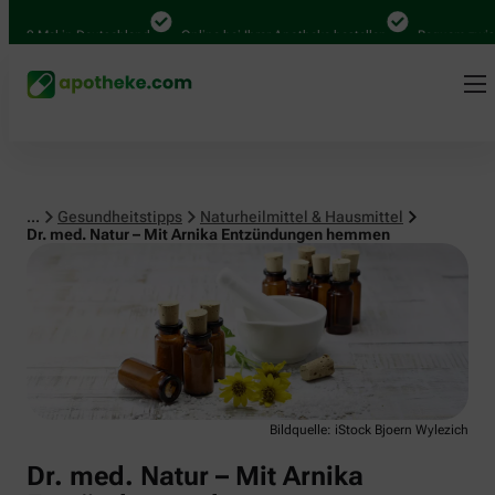
Naturheilmittel & Hausmittel
00 Mal in Deutschland
Online bei Ihrer Apotheke bestellen
Bequem zwische
...
Gesundheitstipps
Naturheilmittel & Hausmittel
Dr. med. Natur – Mit Arnika Entzündungen hemmen
Bildquelle: iStock Bjoern Wylezich
Dr. med. Natur – Mit Arnika