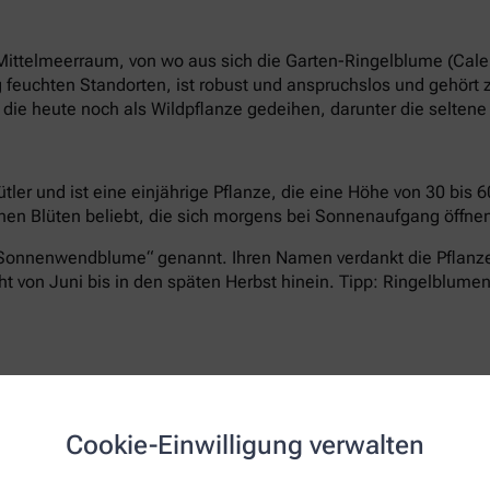
 Mittelmeerraum, von wo aus sich die Garten-Ringelblume (Calend
feuchten Standorten, ist robust und anspruchslos und gehört zu
, die heute noch als Wildpflanze gedeihen, darunter die selten
ler und ist eine einjährige Pflanze, die eine Höhe von 30 bis 6
nen Blüten beliebt, die sich morgens bei Sonnenaufgang öffn
Sonnenwendblume“ genannt. Ihren Namen verdankt die Pflanz
cht von Juni bis in den späten Herbst hinein. Tipp: Ringelblume
r die Ringelblume als Heilpflanze bekannt. Im 12. Jahrhundert 
üble Speisen. Auch in späteren „Circa instans“-Fassungen, dem
mte deutsche Gelehrte und Bischof, schrieb im 13. Jahrhundert: 
Cookie-Einwilligung verwalten
t bei Verstopfungen der Milz und der Leber.“