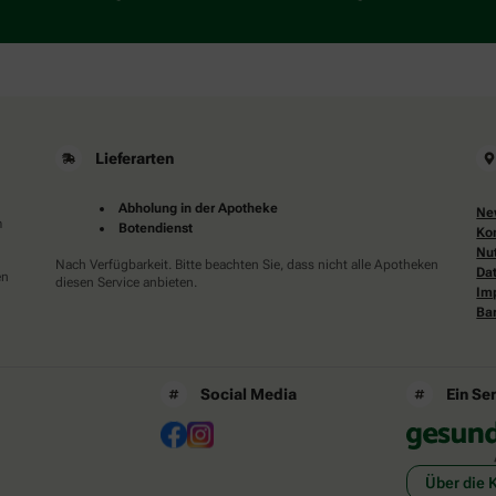
Sie
bitte
den
Schlüssel.
Lieferarten
Abholung in der Apotheke
Ne
m
Botendienst
Ko
Nu
Nach Verfügbarkeit. Bitte beachten Sie, dass nicht alle Apotheken
Da
en
diesen Service anbieten.
Im
Bar
Social Media
Ein Se
Über die 