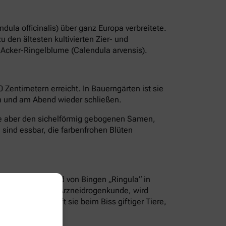
ula officinalis) über ganz Europa verbreitete.
 den ältesten kultivierten Zier- und
e Acker-Ringelblume (Calendula arvensis).
0 Zentimetern erreicht. In Bauerngärten ist sie
en und am Abend wieder schließen.
e aber den sichelförmig gebogenen Samen,
n sind essbar, die farbenfrohen Blüten
empfahl Hildegard von Bingen „Ringula“ in
 großen Werk der Arzneidrogenkunde, wird
„Zerrieben hilft sie beim Biss giftiger Tiere,