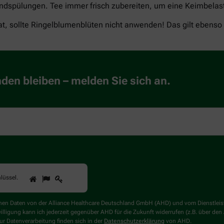
dspülungen. Tee immer frisch zubereiten, um eine Keimbelas
hat, sollte Ringelblumenblüten nicht anwenden! Das gilt ebenso
en bleiben – melden Sie sich an.
1
2
3
Sind
lüssel
.
Sie
ein
Mensch?
genen Daten von der Alliance Healthcare Deutschland GmbH (AHD) und vom Dienstlei
Dann
willigung kann ich jederzeit gegenüber AHD für die Zukunft widerrufen (z.B. über den
wählen
r Datenverarbeitung finden sich in der
Datenschutzerklärung
von AHD.