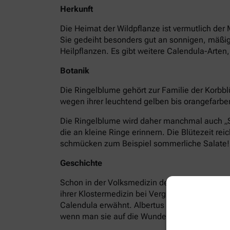
Herkunft
Die Heimat der Wildpflanze ist vermutlich der
Sie gedeiht besonders gut an sonnigen, mäßig 
Heilpflanzen. Es gibt weitere Calendula-Arten
Botanik
Die Ringelblume gehört zur Familie der Korbblüt
wegen ihrer leuchtend gelben bis orangefarbe
Die Ringelblume wird daher manchmal auch „
die an kleine Ringe erinnern. Die Blütezeit rei
schmücken zum Beispiel sommerliche Salate!
Geschichte
Schon in der Volksmedizin des Mittelalters wa
ihrer Klostermedizin bei Vergiftungen durch 
Calendula erwähnt. Albertus Magnus, der berüh
wenn man sie auf die Wunde legt. Ihr Saft hilf