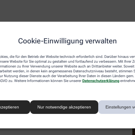
ele Legenden. Er galt als Symbol von Kraft und Stärke. Die Dor
oßbritannien und Irland gibt es noch immer den Aberglauben,
Cookie-Einwilligung verwalten
üher oft auch auf Friedhöfen gepflanzt – die Menschen glaubten
en Legende von Tristan und Isolde umschlingt er die Gräber de
rden in einigen Gegenden traditionell Weißdornblüten geschenkt
kies, die für den Betrieb der Website technisch erforderlich sind. Darüber hinaus v
nsere Website für Sie optimal zu gestalten und fortlaufend zu verbessern. Mit Ihrer
ormationen zu Ihrer Verwendung unserer Website auch an Drittanbieter weiter. Soweit
rarbeitet werden, in denen kein angemessenes Datenschutzniveau besteht, stimmen Si
ur Nutzung dieser Dienste auch der Verarbeitung Ihrer Daten in diesen Ländern gem. 
 DSGVO zu. Weitere Informationen können Sie unserer
Datenschutzerklärung
entnehm
iell mit Hilfe von Ethanol aus Blüten, Blättern und Früchten h
ränk hat zwar keine Nebenwirkungen, ist allerdings für Kinder,
kzeptieren
Nur notwendige akzeptieren
Einstellungen v
ikamente einnehmen, sollten vor dem Genuss ihren Arzt befr