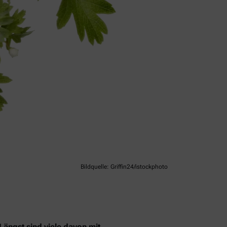
Bildquelle: Griffin24/istockphoto
Längst sind viele davon mit