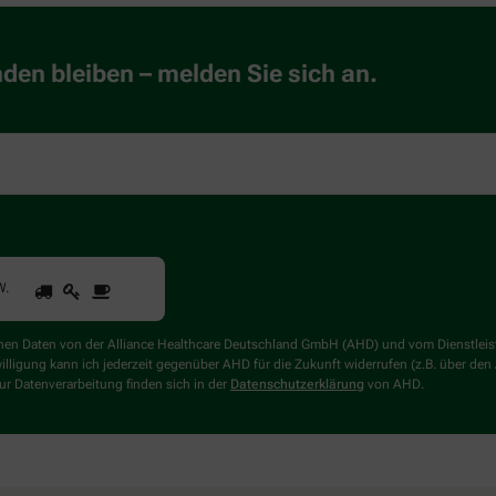
en bleiben – melden Sie sich an.
1
2
3
Sind
W
.
Sie
ein
Mensch?
genen Daten von der Alliance Healthcare Deutschland GmbH (AHD) und vom Dienstlei
Dann
willigung kann ich jederzeit gegenüber AHD für die Zukunft widerrufen (z.B. über den
wählen
r Datenverarbeitung finden sich in der
Datenschutzerklärung
von AHD.
Sie
bitte
den
LKW.