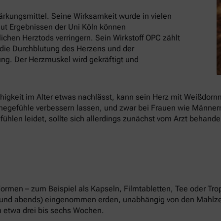
tärkungsmittel. Seine Wirksamkeit wurde in vielen
ut Ergebnissen der Uni Köln können
ichen Herztods verringern. Sein Wirkstoff OPC zählt
t die Durchblutung des Herzens und der
ng. Der Herzmuskel wird gekräftigt und
higkeit im Alter etwas nachlässt, kann sein Herz mit Weißdorn
hegefühle verbessern lassen, und zwar bei Frauen wie Männer
en leidet, sollte sich allerdings zunächst vom Arzt behande
 Formen – zum Beispiel als Kapseln, Filmtabletten, Tee oder T
s und abends) eingenommen erden, unabhängig von den Mahlzei
ch etwa drei bis sechs Wochen.