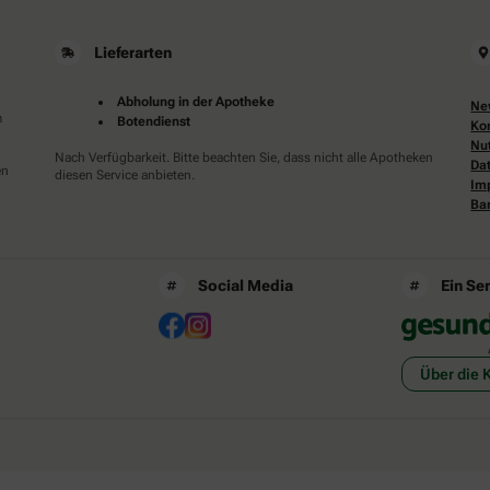
Lieferarten
Abholung in der Apotheke
Ne
m
Botendienst
Ko
Nu
Nach Verfügbarkeit. Bitte beachten Sie, dass nicht alle Apotheken
Da
en
diesen Service anbieten.
Im
Bar
Social Media
Ein Se
Über die 