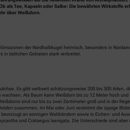
b als Tee, Kapseln oder Salbe: Die bewährten Wirkstoffe erhal
ehr über Weißdorn.
 Klimazonen der Nordhalbkugel heimisch, besonders in Nordame
 in östlichen Gebieten stark verbreitet.
ächse. Es gibt weltweit schätzungsweise 200 bis 300 Arten, 
en wachsen. Als Baum kann Weißdorn bis zu 12 Meter hoch und
eißdorns sind nur bis zu zwei Zentimeter groß und in der Regel
 Dolden zusammen. Im Mai oder Juni verströmt die üppige Blüte
 bevorzugt an sonnigen Waldrändern sowie in Eichen- und Auwä
antha und Crataegus laevigata. Die Unterschiede sind aber n