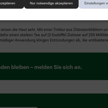
erbstoffen, den sogenannten Tanninen. Sie sind u. a. auch in
kzeptieren
Nur notwendige akzeptieren
Einstellungen v
k. Die Gerbstoffe aus der Zistrose wirken adstringierend, spr
 helfen.
eizen die Haut sehr. Mit einer Tinktur aus Zistrosenblättern u
für einen starken Tee auf (3 Esslöffel Zistrose auf 250 Millil
gelmäßiger Anwendung klingen Entzündungen ab, die antibakteri
en bleiben – melden Sie sich an.