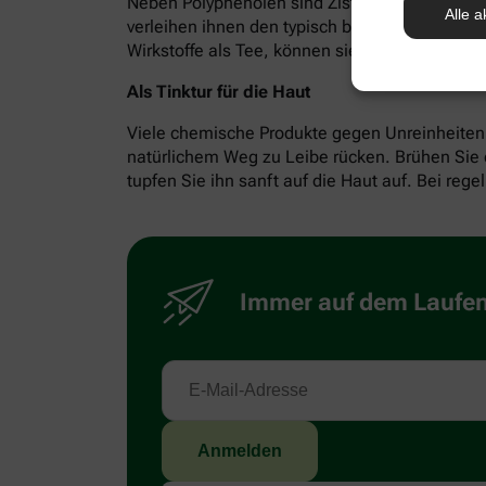
Neben Polyphenolen sind Zistrosen reich an G
Alle a
verleihen ihnen den typisch bitteren Geschmac
Wirkstoffe als Tee, können sie gegen Durchfall
Als Tinktur für die Haut
Viele chemische Produkte gegen Unreinheiten r
natürlichem Weg zu Leibe rücken. Brühen Sie da
tupfen Sie ihn sanft auf die Haut auf. Bei re
Immer auf dem Laufend