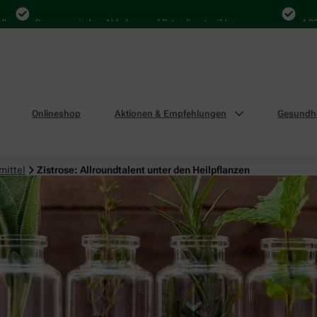
Bequem zwischen Abholung und Botendienst wählen
4.000 Ma
Onlineshop
Aktionen & Empfehlungen
Gesundhe
mittel
Zistrose: Allroundtalent unter den Heilpflanzen