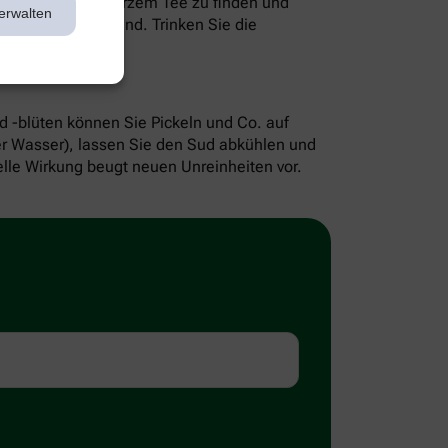
 grünem und schwarzem Tee zu finden und
erwalten
ich zusammenziehend. Trinken Sie die
nd -blüten können Sie Pickeln und Co. auf
iter Wasser), lassen Sie den Sud abkühlen und
elle Wirkung beugt neuen Unreinheiten vor.