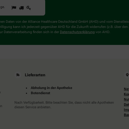
1
2
3
Sind
gge
.
Sie
ein
Mensch?
genen Daten von der Alliance Healthcare Deutschland GmbH (AHD) und vom Dienstlei
Dann
willigung kann ich jederzeit gegenüber AHD für die Zukunft widerrufen (z.B. über den
wählen
r Datenverarbeitung finden sich in der
Datenschutzerklärung
von AHD.
Sie
bitte
die
Flagge.
Lieferarten
Abholung in der Apotheke
Ne
m
Botendienst
Ko
Nu
Nach Verfügbarkeit. Bitte beachten Sie, dass nicht alle Apotheken
Da
en
diesen Service anbieten.
Im
Bar