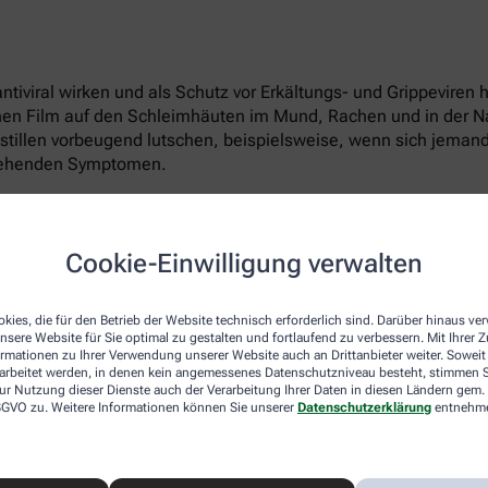
tiviral wirken und als Schutz vor Erkältungs- und Grippeviren 
nen Film auf den Schleimhäuten im Mund, Rachen und in der Na
stillen vorbeugend lutschen, beispielsweise, wenn sich jemand
stehenden Symptomen.
strose:
Cookie-Einwilligung verwalten
kies, die für den Betrieb der Website technisch erforderlich sind. Darüber hinaus v
önnen Sie Halsschmerzen und Schleimhautreizungen im Mundu
nsere Website für Sie optimal zu gestalten und fortlaufend zu verbessern. Mit Ihrer
ormationen zu Ihrer Verwendung unserer Website auch an Drittanbieter weiter. Soweit
ttern und -blüten selbst herstellen. Überbrühen Sie zwei Teelöf
rarbeitet werden, in denen kein angemessenes Datenschutzniveau besteht, stimmen Si
ehen. Nachdem er abgekühlt ist, gurgeln Sie damit mehrmals 
ur Nutzung dieser Dienste auch der Verarbeitung Ihrer Daten in diesen Ländern gem. 
 DSGVO zu. Weitere Informationen können Sie unserer
Datenschutzerklärung
entnehm