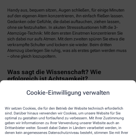
Handy aus, bequem sitzen, Augen schließen, für einige Minuten
auf den eigenen Atem konzentrieren, ihn einfach fließen lassen.
Gedanken oder Gefühle, die dabei auftauchen, ziehen lassen,
ohne sie festzuhalten. In akuten Stresssituationen hilft die 3-
Atemzüge-Technik: Mit dem ersten Einatmen konzentrieren Sie
sich dabei nur aufs Atmen. Mit dem zweiten spüren Sie etwa die
verkrampfte Schulter und lockern sie wieder. Beim dritten
Atemzug überlegen Sie ruhig, was als erstes getan werden muss
– ohne gleich loszupoltern.
Was sagt die Wissenschaft? Wie
erfolgreich ist Achtsamkeit?
Cookie-Einwilligung verwalten
Der Molekularbiologe Jon Kabat-Zinn hat die Methode der
Mindfulness-Based-Stress-Reduction (MBSR) begründet. Sie
wird heute in vielen Kliniken erfolgreich eingesetzt. Forscher
Wir setzen Cookies, die für den Betrieb der Website technisch erforderlich
haben die zahlreichen positiven Wirkungen auf Psyche und
sind. Darüber hinaus verwenden wir Cookies, um unsere Website für Sie
Körper mit Fakten bewiesen. Sie zeigen eindeutig: Achtsamkeit
optimal zu gestalten und fortlaufend zu verbessern. Mit Ihrer Zustimmung
hilft nachweislich gegen Stress, Ängste und Depressionen und
geben wir Informationen zu Ihrer Verwendung unserer Website auch an
Drittanbieter weiter. Soweit dabei Daten in Ländern verarbeitet werden, in
erleichtert den Umgang mit körperlichen Erkrankungen.
denen kein angemessenes Datenschutzniveau besteht, stimmen Sie mit Ihrer