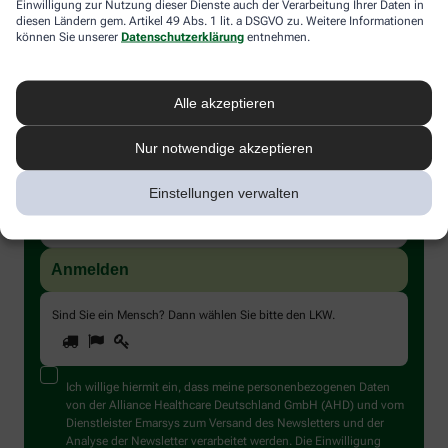
Einwilligung zur Nutzung dieser Dienste auch der Verarbeitung Ihrer Daten in
diesen Ländern gem. Artikel 49 Abs. 1 lit. a DSGVO zu. Weitere Informationen
können Sie unserer
Datenschutzerklärung
entnehmen.
Alle akzeptieren
Immer auf dem Laufenden bleiben –
Nur notwendige akzeptieren
melden Sie sich an.
Einstellungen verwalten
Sind Sie ein Mensch? Dann wählen Sie bitte
den LKW
.
1
2
3
Sind
Sie
ein
Mensch?
Ich willige hiermit ein, dass meine personenbezogenen Daten
Dann
von der Alliance Healthcare Deutschland GmbH (AHD) und vom
wählen
Dienstleister Emarsys zum Versand des Newsletters und der
Sie
Analyse der Newsletter verarbeitet werden. Die Einwilligung