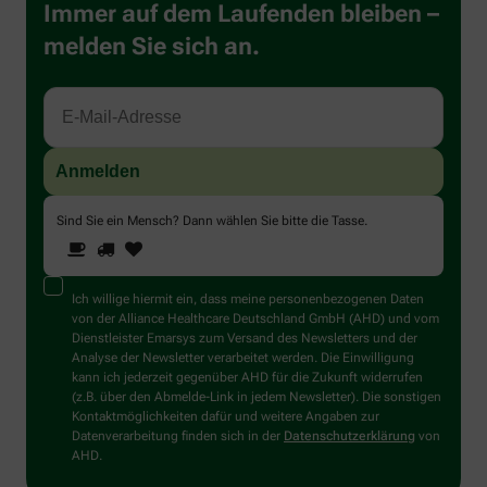
Immer auf dem Laufenden bleiben –
melden Sie sich an.
Sind Sie ein Mensch? Dann wählen Sie bitte
die Tasse
.
1
2
3
Sind
Sie
ein
Mensch?
Ich willige hiermit ein, dass meine personenbezogenen Daten
Dann
von der Alliance Healthcare Deutschland GmbH (AHD) und vom
wählen
Dienstleister Emarsys zum Versand des Newsletters und der
Sie
Analyse der Newsletter verarbeitet werden. Die Einwilligung
bitte
kann ich jederzeit gegenüber AHD für die Zukunft widerrufen
die
(z.B. über den Abmelde-Link in jedem Newsletter). Die sonstigen
Tasse.
Kontaktmöglichkeiten dafür und weitere Angaben zur
Datenverarbeitung finden sich in der
Datenschutzerklärung
von
AHD.