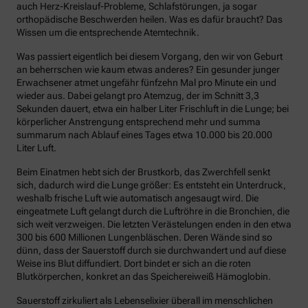
auch Herz-Kreislauf-Probleme, Schlafstörungen, ja sogar
orthopädische Beschwerden heilen. Was es dafür braucht? Das
Wissen um die entsprechende Atemtechnik.
Was passiert eigentlich bei diesem Vorgang, den wir von Geburt
an beherrschen wie kaum etwas anderes? Ein gesunder junger
Erwachsener atmet ungefähr fünfzehn Mal pro Minute ein und
wieder aus. Dabei gelangt pro Atemzug, der im Schnitt 3,3
Sekunden dauert, etwa ein halber Liter Frischluft in die Lunge; bei
körperlicher Anstrengung entsprechend mehr und summa
summarum nach Ablauf eines Tages etwa 10.000 bis 20.000
Liter Luft.
Beim Einatmen hebt sich der Brustkorb, das Zwerchfell senkt
sich, dadurch wird die Lunge größer: Es entsteht ein Unterdruck,
weshalb frische Luft wie automatisch angesaugt wird. Die
eingeatmete Luft gelangt durch die Luftröhre in die Bronchien, die
sich weit verzweigen. Die letzten Verästelungen enden in den etwa
300 bis 600 Millionen Lungenbläschen. Deren Wände sind so
dünn, dass der Sauerstoff durch sie durchwandert und auf diese
Weise ins Blut diffundiert. Dort bindet er sich an die roten
Blutkörperchen, konkret an das Speichereiweiß Hämoglobin.
Sauerstoff zirkuliert als Lebenselixier überall im menschlichen