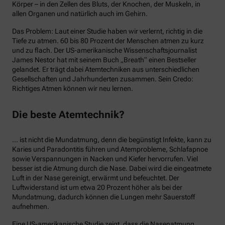
Körper – in den Zellen des Bluts, der Knochen, der Muskeln, in
allen Organen und natürlich auch im Gehirn.
Das Problem: Laut einer Studie haben wir verlernt, richtig in die
Tiefe zu atmen. 60 bis 80 Prozent der Menschen atmen zu kurz
und zu flach. Der US-amerikanische Wissenschaftsjournalist
James Nestor hat mit seinem Buch „Breath“ einen Bestseller
gelandet. Er trägt dabei Atemtechniken aus unterschiedlichen
Gesellschaften und Jahrhunderten zusammen. Sein Credo:
Richtiges Atmen können wir neu lernen.
Die beste Atemtechnik?
… ist nicht die Mundatmung, denn die begünstigt Infekte, kann zu
Karies und Paradontitis führen und Atemprobleme, Schlafapnoe
sowie Verspannungen in Nacken und Kiefer hervorrufen. Viel
besser ist die Atmung durch die Nase. Dabei wird die eingeatmete
Luft in der Nase gereinigt, erwärmt und befeuchtet. Der
Luftwiderstand ist um etwa 20 Prozent höher als bei der
Mundatmung, dadurch können die Lungen mehr Sauerstoff
aufnehmen.
Eine US-amerikanische Studie zeigt, dass die Nasenatmung