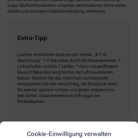
sogar die Kommunikation zwischen verschiedenen Hirnarealen
erhöht und so unsere Gedächtnisleistung verbessert.
Extra-Tipp
Leichter einschlafen lässt es sich mit der „4-7-8-
Atemübung“: * 4 Sekunden durch die Nase einatmen, *
Luft anhalten und bis 7 zählen, * dann mit geöffnetem
Mund 8 Sekunden lang hörbar die Luft ausströmen
lassen. Machen Sie das mehrmals nacheinander,
verlangsamt sich der Herzschlag, der Blutdruck sinkt,
Sie werden spürbar ruhiger und gleiten entspannt in
den Schlaf. Diese Atemtechnik hilft sogar bei
Panikattacken.
Was haben wir beim Atmen verlernt?
Cookie-Einwilligung verwalten