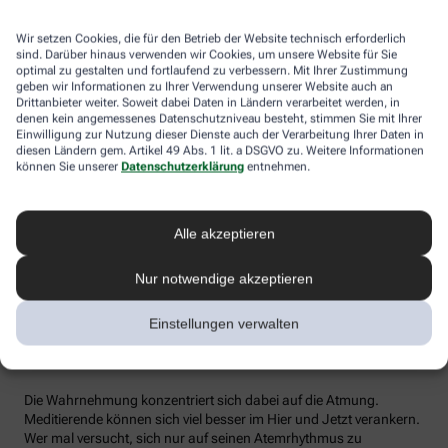
Lang und tief atmen. Laut Experte Nestor nutzen Erwachsene oft
nur zehn Prozent ihres Zwerchfellvolumens, sie atmen also
Wir setzen Cookies, die für den Betrieb der Website technisch erforderlich
oberflächlich. So ein kurzer Atemzug belüftet dann aber auch nur
sind. Darüber hinaus verwenden wir Cookies, um unsere Website für Sie
optimal zu gestalten und fortlaufend zu verbessern. Mit Ihrer Zustimmung
den oberen Lungenbereich. Der Bauchraum ist häufig mit
geben wir Informationen zu Ihrer Verwendung unserer Website auch an
Sauerstoff unterversorgt, mit ein Grund für Bluthochdruck und
Drittanbieter weiter. Soweit dabei Daten in Ländern verarbeitet werden, in
Herz-Kreislauf-Probleme. Wer so flach atmet, verspannt zudem
denen kein angemessenes Datenschutzniveau besteht, stimmen Sie mit Ihrer
seinen Oberkörper – auch das wirkt sich auf Dauer negativ aus:
Einwilligung zur Nutzung dieser Dienste auch der Verarbeitung Ihrer Daten in
verspannte Muskeln und ungute Emotionen wie Angst, Unruhe
diesen Ländern gem. Artikel 49 Abs. 1 lit. a DSGVO zu. Weitere Informationen
und Wut.
können Sie unserer
Datenschutzerklärung
entnehmen.
Was hilft? Die tiefe Bauchatmung bezieht Brustkorb und
Bauchraum mit ein und gleicht emotional aus. Der Atem wird
Alle akzeptieren
gleichmäßiger, der Mensch entspannter. Dass Sie die tiefe
Zwerchfellatmung richtig anwenden, zeigt sich am nach außen
Nur notwendige akzeptieren
gewölbten Bauch. Tipp: Zur taktilen Unterstützung die Hände auf
den Bauch legen.
Einstellungen verwalten
Warum ist Meditation gesund?
Die Wahrnehmung konzentriert sich dabei auf die Atmung.
Meditierende können sich viel besser im Hier und Jetzt verankern.
Wer mal versucht, sich nur auf seinen Atemrhythmus zu