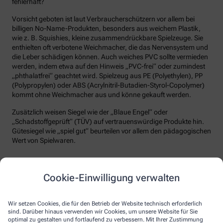
fehlerhaft?
Vorsicht geboten ist laut Verbraucherschützern vor allem bei
billigen No-Name-Produkten, besonders aus weichem Plastik,
wie z. B. Squishies, kleine zusammendrückbare Spielzeuge. Sie
enthielten oft verbotene Weichmacher, die das Nervensystem und
die Leber schädigen können. Auch weiches PVC sollte vermieden
werden, indem etwa auf den Hinweis „PVC-frei“ oder zumindest
„phthalatfrei“ geachtet wird. Spielzeug aus PE (Polyethylen), PP
(Polypropylen) oder ABS (Acrylnitril-Butadien-Styrol-Copolymer)
kommt ohne Weichmacher aus und könne gekauft werden.
Zusätzlich weisen Siegel wie der „Blaue Engel“ oder
„Schadstoffgeprüft“ (TÜV) auf vertrauenswürdige Produkte hin.
Gütesiegel wie „spiel gut“ beurteilen vor allem den pädagogischen
Wert von Spielwaren.
Übrigens Risiko
Cookie-Einwilligung verwalten
Wir setzen Cookies, die für den Betrieb der Website technisch erforderlich
Das Risiko von giftigen Chemikalien in Plastik betrifft
sind. Darüber hinaus verwenden wir Cookies, um unsere Website für Sie
auch Alltagsprodukte wie Beißringe, Trinkflaschen,
optimal zu gestalten und fortlaufend zu verbessern. Mit Ihrer Zustimmung