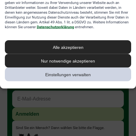
Teller etc. Auch hier sollte man die genannten Hinweise
geben wir Informationen zu Ihrer Verwendung unserer Website auch an
beachten!
Drittanbieter weiter. Soweit dabei Daten in Ländern verarbeitet werden, in
denen kein angemessenes Datenschutzniveau besteht, stimmen Sie mit Ihrer
Einwilligung zur Nutzung dieser Dienste auch der Verarbeitung Ihrer Daten in
diesen Ländern gem. Artikel 49 Abs. 1 lit. a DSGVO zu. Weitere Informationen
können Sie unserer
Datenschutzerklärung
entnehmen.
Alle akzeptieren
Nur notwendige akzeptieren
Immer auf dem Laufenden bleiben –
Einstellungen verwalten
melden Sie sich an.
Sind Sie ein Mensch? Dann wählen Sie bitte
die Flagge
.
1
2
3
Sind