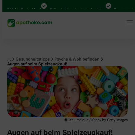
Psyche & Wohlbefinden
00 Mal in Deutschland
Online bei Ihrer Apotheke bestellen
Bequem zwische
...
Gesundheitstipps
Psyche & Wohlbefinden
Augen auf beim Spielzeugkauf!
© lithiumcloud / iStock by Getty Images
Augen auf beim Spielzeugkauf!