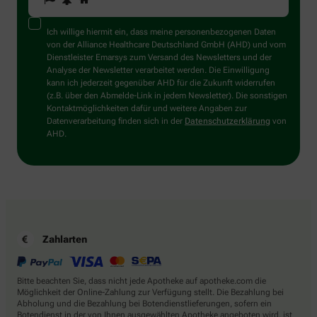
Sie
ein
Mensch?
Ich willige hiermit ein, dass meine personenbezogenen Daten
Dann
von der Alliance Healthcare Deutschland GmbH (AHD) und vom
wählen
Dienstleister Emarsys zum Versand des Newsletters und der
Sie
Analyse der Newsletter verarbeitet werden. Die Einwilligung
bitte
kann ich jederzeit gegenüber AHD für die Zukunft widerrufen
die
(z.B. über den Abmelde-Link in jedem Newsletter). Die sonstigen
Flagge.
Kontaktmöglichkeiten dafür und weitere Angaben zur
Datenverarbeitung finden sich in der
Datenschutzerklärung
von
AHD.
Zahlarten
Bitte beachten Sie, dass nicht jede Apotheke auf apotheke.com die
Möglichkeit der Online-Zahlung zur Verfügung stellt. Die Bezahlung bei
Abholung und die Bezahlung bei Botendienstlieferungen, sofern ein
Botendienst in der von Ihnen ausgewählten Apotheke angeboten wird, ist