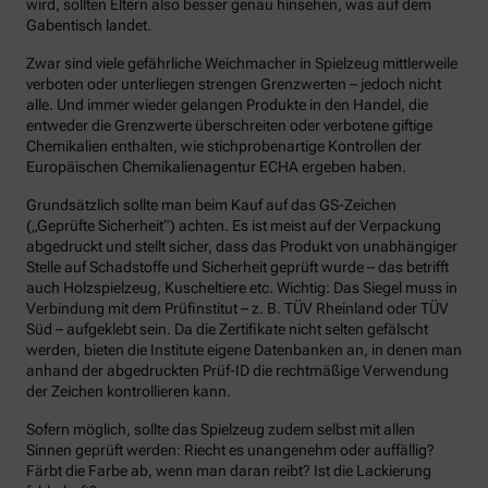
wird, sollten Eltern also besser genau hinsehen, was auf dem
Gabentisch landet.
Zwar sind viele gefährliche Weichmacher in Spielzeug mittlerweile
verboten oder unterliegen strengen Grenzwerten – jedoch nicht
alle. Und immer wieder gelangen Produkte in den Handel, die
entweder die Grenzwerte überschreiten oder verbotene giftige
Chemikalien enthalten, wie stichprobenartige Kontrollen der
Europäischen Chemikalienagentur ECHA ergeben haben.
Grundsätzlich sollte man beim Kauf auf das GS-Zeichen
(„Geprüfte Sicherheit“) achten. Es ist meist auf der Verpackung
abgedruckt und stellt sicher, dass das Produkt von unabhängiger
Stelle auf Schadstoffe und Sicherheit geprüft wurde – das betrifft
auch Holzspielzeug, Kuscheltiere etc. Wichtig: Das Siegel muss in
Verbindung mit dem Prüfinstitut – z. B. TÜV Rheinland oder TÜV
Süd – aufgeklebt sein. Da die Zertifikate nicht selten gefälscht
werden, bieten die Institute eigene Datenbanken an, in denen man
anhand der abgedruckten Prüf-ID die rechtmäßige Verwendung
der Zeichen kontrollieren kann.
Sofern möglich, sollte das Spielzeug zudem selbst mit allen
Sinnen geprüft werden: Riecht es unangenehm oder auffällig?
Färbt die Farbe ab, wenn man daran reibt? Ist die Lackierung