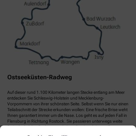
Ostseeküsten-Radweg
Auf dieser rund 1.100 Kilometer langen Stecke entlang am Meer
entdecken Sie Schleswig-Holstein und Mecklenburg-
Vorpommern von ihrer schönsten Seite. Selbst wenn Sie nur einen
Teilabschnitt der Strecke erkunden wollen: Eine frische Brise weht
Ihnen garantiert immer um die Nase. Los geht es auf jeden Fall in
Flensburg in Richtung Rostock. Sie passieren unterwegs weite
Strände, belebte Badeorte und einmalige Attraktionen. Dazu
zählen etwa die Holsteinische Schweiz, der Besuch Travemündes