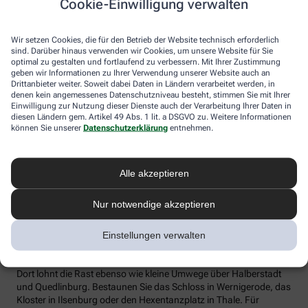
Cookie-Einwilligung verwalten
oder der Künstlerort Ahrenshoop. Auch die Altstadt in Wismar ist
einen Besuch wert, sie gehört zum UNESCO Weltkulturerbe.
Wir setzen Cookies, die für den Betrieb der Website technisch erforderlich
sind. Darüber hinaus verwenden wir Cookies, um unsere Website für Sie
optimal zu gestalten und fortlaufend zu verbessern. Mit Ihrer Zustimmung
geben wir Informationen zu Ihrer Verwendung unserer Website auch an
Drittanbieter weiter. Soweit dabei Daten in Ländern verarbeitet werden, in
denen kein angemessenes Datenschutzniveau besteht, stimmen Sie mit Ihrer
Einwilligung zur Nutzung dieser Dienste auch der Verarbeitung Ihrer Daten in
diesen Ländern gem. Artikel 49 Abs. 1 lit. a DSGVO zu. Weitere Informationen
können Sie unserer
Datenschutzerklärung
entnehmen.
Harz-Rundweg
Alle akzeptieren
Nur notwendige akzeptieren
Deutschlands nördlichstes Mittelgebirge erleben Sie auf dieser
350 Kilometer langen Radreise. Naturliebhaber bezaubert der
Harz mit seinem Artenreichtum. Und wenn Sie in Goslar aufs E-
Einstellungen verwalten
Bike steigen, reiht sich anschließend ein bezaubernder Ort an den
anderen. Ob in Wernigerode, Aschersleben oder Bad Lauterberg:
Dort lohnt die Rast ebenso wie kleine Umwege über Halberstadt
und Quedlinburg. Bestaunen Sie das Schloss in Wernigerode, das
Kloster in Ilsenburg oder den Hexentanzplatz in Thale. Für