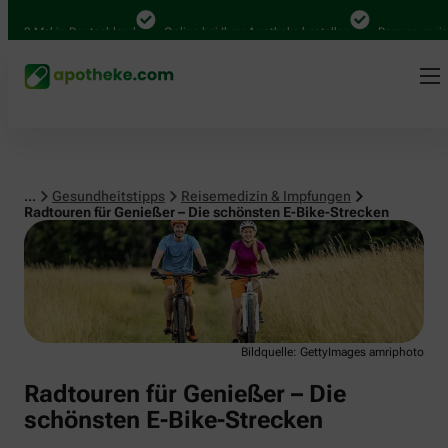
Reisemedizin & Impfungen
0 Mal in Deutschland
Online bei Ihrer Apotheke bestellen
Bequem zwischen
...
Gesundheitstipps
Reisemedizin & Impfungen
Radtouren für Genießer – Die schönsten E-Bike-Strecken
Bildquelle: GettyImages amriphoto
Radtouren für Genießer – Die
schönsten E-Bike-Strecken