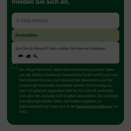
melden Sie sich an.
Sind Sie ein Mensch? Dann wählen Sie bitte
den Schlüssel
.
1
2
3
Sind
Sie
ein
Mensch?
Ich willige hiermit ein, dass meine personenbezogenen Daten
Dann
von der Alliance Healthcare Deutschland GmbH (AHD) und vom
wählen
Dienstleister Emarsys zum Versand des Newsletters und der
Sie
Analyse der Newsletter verarbeitet werden. Die Einwilligung
bitte
kann ich jederzeit gegenüber AHD für die Zukunft widerrufen
den
(z.B. über den Abmelde-Link in jedem Newsletter). Die sonstigen
Schlüssel.
Kontaktmöglichkeiten dafür und weitere Angaben zur
Datenverarbeitung finden sich in der
Datenschutzerklärung
von
AHD.