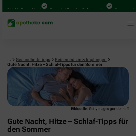
Reisemedizin & Impfungen
00 Mal in Deutschland
Online bei Ihrer Apotheke bestellen
Bequem zwischen
...
Gesundheitstipps
Reisemedizin & Impfungen
Gute Nacht, Hitze – Schlaf-Tipps für den Sommer
Bildquelle: GettyImages gor-denkoff
Gute Nacht, Hitze – Schlaf-Tipps für
den Sommer