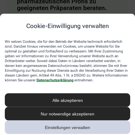
pharmazeutischen Profis zu
geeigneten Präparaten beraten.
Bestimmte Arzneipflanzen erleichtern das Einund
Cookie-Einwilligung verwalten
Durchschlafen. Dazu zählen Zubereitungen aus
Baldrian, Hopfen, Passionsblume, Melisse,
Lavendel oder Johanniskraut. Die Wirkung setzt
Wir setzen Cookies, die für den Betrieb der Website technisch erforderlich
sind. Darüber hinaus verwenden wir Cookies, um unsere Website für Sie
allerdings erst nach einigen Wochen ein.
optimal zu gestalten und fortlaufend zu verbessern. Mit Ihrer Zustimmung
Spezielle Nahrungsergänzungsmittel kombinieren
geben wir Informationen zu Ihrer Verwendung unserer Website auch an
Zubereitungen des schlafanstoßenden Hormons
Drittanbieter weiter. Soweit dabei Daten in Ländern verarbeitet werden, in
Melatonin mit Heilpflanzen wie Baldrian oder
denen kein angemessenes Datenschutzniveau besteht, stimmen Sie mit Ihrer
Passionsblume, die die Nachtruhe positiv
Einwilligung zur Nutzung dieser Dienste auch der Verarbeitung Ihrer Daten in
diesen Ländern gem. Artikel 49 Abs. 1 lit. a DSGVO zu. Weitere Informationen
beeinflussen.
können Sie unserer
Datenschutzerklärung
entnehmen.
Die synthetischen Wirkstoffe Doxylamin oder
Diphenhydramin wurden früher gegen Allergien
eingesetzt und stoßen ebenfalls den Schlaf an.
Setzen Sie diese nie länger als zwei Wochen lang
Alle akzeptieren
ein und achten Sie darauf, dass Sie bis zu neun
Stunden nach der Einnahme ruhen können.
Nur notwendige akzeptieren
Suchen Sie bei länger andauernden
Schlafstörungen eine Ärztin oder einen Arzt auf.
Einstellungen verwalten