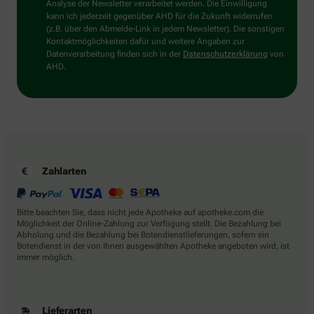
Sie
Analyse der Newsletter verarbeitet werden. Die Einwilligung
bitte
kann ich jederzeit gegenüber AHD für die Zukunft widerrufen
die
(z.B. über den Abmelde-Link in jedem Newsletter). Die sonstigen
Flagge.
Kontaktmöglichkeiten dafür und weitere Angaben zur
Datenverarbeitung finden sich in der
Datenschutzerklärung
von
AHD.
Zahlarten
Bitte beachten Sie, dass nicht jede Apotheke auf apotheke.com die
Möglichkeit der Online-Zahlung zur Verfügung stellt. Die Bezahlung bei
Abholung und die Bezahlung bei Botendienstlieferungen, sofern ein
Botendienst in der von Ihnen ausgewählten Apotheke angeboten wird, ist
immer möglich.
Lieferarten