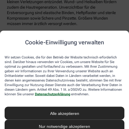
kleinen Verletzungen entzündet. Wund- und Heilsalben fördern
zudem die Hautregeneration. Unverzichtbar für die
Erstversorgung sind elastische Binden, Heftpflaster und sterile
Kompressen sowie Schere und Pinzette. Größere Wunden
müssen immer ärztlich versorgt werden.
Gegen Erkältungen
Cookie-Einwilligung verwalten
Klimaanlagen, Temperaturschwankungen, stundenlanger
Wir setzen Cookies, die für den Betrieb der Website technisch erforderlich
Badespaß – auch im Urlaub ist man nicht vor Erkältungen sicher.
sind. Darüber hinaus verwenden wir Cookies, um unsere Website für Sie
optimal zu gestalten und fortlaufend zu verbessern. Mit Ihrer Zustimmung
Halsschmerztabletten und Mittel gegen Reizhusten gehören
geben wir Informationen zu Ihrer Verwendung unserer Website auch an
deshalb ebenso in die Reiseapotheke wie ein abschwellendes
Drittanbieter weiter. Soweit dabei Daten in Ländern verarbeitet werden, in
Nasenspray. Letzteres erleichtert zudem bei Flugreisen den
denen kein angemessenes Datenschutzniveau besteht, stimmen Sie mit Ihrer
Druckausgleich.
Einwilligung zur Nutzung dieser Dienste auch der Verarbeitung Ihrer Daten in
diesen Ländern gem. Artikel 49 Abs. 1 lit. a DSGVO zu. Weitere Informationen
können Sie unserer
Datenschutzerklärung
entnehmen.
Sonne, Salzwasser und trockene oder klimatisierte Luft reizen
auch die Augen. Bei Rötungen, Juckreiz oder Brennen helfen
Augentropfen mit Euphrasia, bei trockenen Augen Präparate mit
Hyaluronsäure.
Alle akzeptieren
Nur notwendige akzeptieren