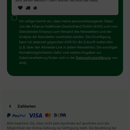
Sind Sie ein Mensch? Dann wählen Sie bitte
das Haus
.
1
2
3
Sind
Sie
ein
Mensch?
Ich willige hiermit ein, dass meine personenbezogenen Daten
Dann
von der Alliance Healthcare Deutschland GmbH (AHD) und vom
wählen
Dienstleister Emarsys zum Versand des Newsletters und der
Sie
Analyse der Newsletter verarbeitet werden. Die Einwilligung
bitte
kann ich jederzeit gegenüber AHD für die Zukunft widerrufen
das
(z.B. über den Abmelde-Link in jedem Newsletter). Die sonstigen
Haus.
Kontaktmöglichkeiten dafür und weitere Angaben zur
Datenverarbeitung finden sich in der
Datenschutzerklärung
von
AHD.
Zahlarten
Bitte beachten Sie, dass nicht jede Apotheke auf apotheke.com die
Möglichkeit der Online-Zahlung zur Verfügung stellt. Die Bezahlung bei