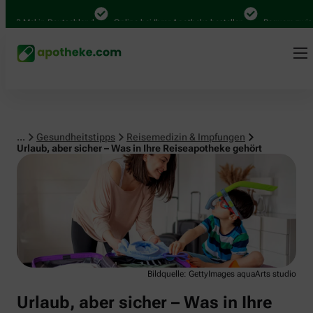
Reisemedizin & Impfungen
 Mal in Deutschland
Online bei Ihrer Apotheke bestellen
Bequem zwischen A
...
Gesundheitstipps
Reisemedizin & Impfungen
Urlaub, aber sicher – Was in Ihre Reiseapotheke gehört
Bildquelle: GettyImages aquaArts studio
Urlaub, aber sicher – Was in Ihre