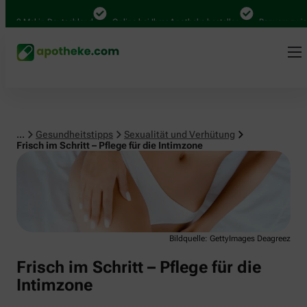
Sexualität und Verhütung
000 Mal in Deutschland
Online bei Ihrer Apotheke bestellen
Bequem zwisch
...
Gesundheitstipps
Sexualität und Verhütung
Frisch im Schritt – Pflege für die Intimzone
Bildquelle: GettyImages Deagreez
Frisch im Schritt – Pflege für die
Intimzone