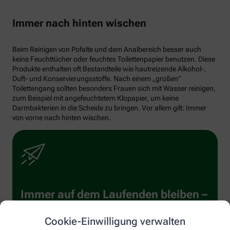
Immer nach hinten wischen
Beim Reinigen von Pofalte und dem Analbereich besser auch
keine Feuchttücher oder feuchtes Toilettenpapier benutzen. Diese
Produkte enthalten oft Bestandteile wie hautreizende Alkohol-,
Duft- und Konservierungsstoffe. Nach einem „großen“
Toilettengang sollten besonders Frauen sich mit Wasser reinigen,
zum Beispiel mit angefeuchtetem Klopapier, um keine
Darmbakterien in die Scheide zu bringen. Vor allem gilt: Immer
von vorne nach hinten wischen.
Immer auf dem Laufenden bleiben –
melden Sie sich an.
Cookie-Einwilligung verwalten