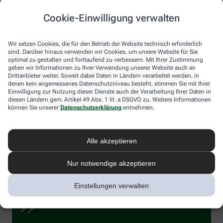
Lauter gute Gründe, Ihren Intimbereich mit probiotischen
Bakterien zum Trinken in verschiedensten Lebenslagen zu
Cookie-Einwilligung verwalten
unterstützen und die Vaginalgesundheit zu fördern.
Wir setzen Cookies, die für den Betrieb der Website technisch erforderlich
sind. Darüber hinaus verwenden wir Cookies, um unsere Website für Sie
optimal zu gestalten und fortlaufend zu verbessern. Mit Ihrer Zustimmung
Vaginalgesundheit durch
geben wir Informationen zu Ihrer Verwendung unserer Website auch an
bekömmlichen Bakteriencocktail
Drittanbieter weiter. Soweit dabei Daten in Ländern verarbeitet werden, in
denen kein angemessenes Datenschutzniveau besteht, stimmen Sie mit Ihrer
Einwilligung zur Nutzung dieser Dienste auch der Verarbeitung Ihrer Daten in
diesen Ländern gem. Artikel 49 Abs. 1 lit. a DSGVO zu. Weitere Informationen
Am besten immer auf leeren Magen einnehmen!
können Sie unserer
Datenschutzerklärung
entnehmen.
Rühren Sie das probiotische Pulver in ein Glas
Wasser ein.
Warten Sie etwa eine Minute ab.
Alle akzeptieren
Nochmals umrühren, dann können Sie den
Bakteriencocktail trinken.
Nur notwendige akzeptieren
Einstellungen verwalten