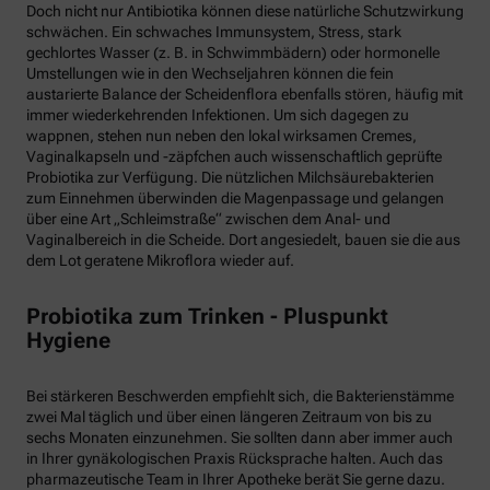
Doch nicht nur Antibiotika können diese natürliche Schutzwirkung
schwächen. Ein schwaches Immunsystem, Stress, stark
gechlortes Wasser (z. B. in Schwimmbädern) oder hormonelle
Umstellungen wie in den Wechseljahren können die fein
austarierte Balance der Scheidenflora ebenfalls stören, häufig mit
immer wiederkehrenden Infektionen. Um sich dagegen zu
wappnen, stehen nun neben den lokal wirksamen Cremes,
Vaginalkapseln und -zäpfchen auch wissenschaftlich geprüfte
Probiotika zur Verfügung. Die nützlichen Milchsäurebakterien
zum Einnehmen überwinden die Magenpassage und gelangen
über eine Art „Schleimstraße“ zwischen dem Anal- und
Vaginalbereich in die Scheide. Dort angesiedelt, bauen sie die aus
dem Lot geratene Mikroflora wieder auf.
Probiotika zum Trinken - Pluspunkt
Hygiene
Bei stärkeren Beschwerden empfiehlt sich, die Bakterienstämme
zwei Mal täglich und über einen längeren Zeitraum von bis zu
sechs Monaten einzunehmen. Sie sollten dann aber immer auch
in Ihrer gynäkologischen Praxis Rücksprache halten. Auch das
pharmazeutische Team in Ihrer Apotheke berät Sie gerne dazu.