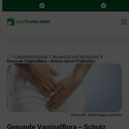
Sexualität und Verhütung
00 Mal in Deutschland
Online bei Ihrer Apotheke bestellen
Bequem zwischen
...
Gesundheitstipps
Sexualität und Verhütung
Gesunde Vaginalflora – Schutz durch Probiotika
Bildquelle: GettyImages spukkato
Gesunde Vaginalflora – Schutz