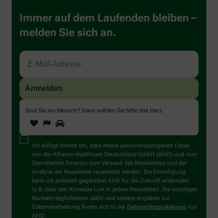
Immer auf dem Laufenden bleiben –
melden Sie sich an.
Sind Sie ein Mensch? Dann wählen Sie bitte
das Herz
.
1
2
3
Sind
Sie
ein
Mensch?
Ich willige hiermit ein, dass meine personenbezogenen Daten
Dann
von der Alliance Healthcare Deutschland GmbH (AHD) und vom
wählen
Dienstleister Emarsys zum Versand des Newsletters und der
Sie
Analyse der Newsletter verarbeitet werden. Die Einwilligung
bitte
kann ich jederzeit gegenüber AHD für die Zukunft widerrufen
das
(z.B. über den Abmelde-Link in jedem Newsletter). Die sonstigen
Herz.
Kontaktmöglichkeiten dafür und weitere Angaben zur
Datenverarbeitung finden sich in der
Datenschutzerklärung
von
AHD.