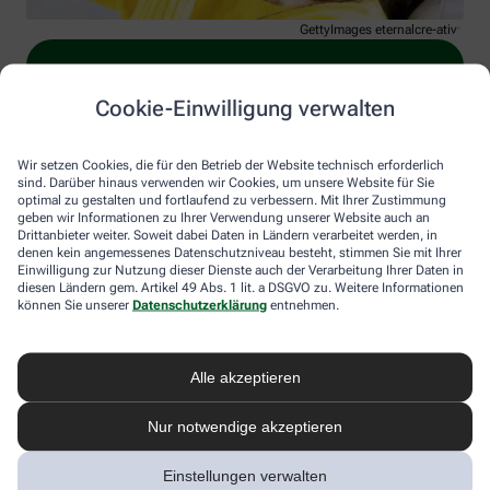
GettyImages eternalcre-ative
Cookie-Einwilligung verwalten
Wir setzen Cookies, die für den Betrieb der Website technisch erforderlich
Immer auf dem Laufenden bleiben –
sind. Darüber hinaus verwenden wir Cookies, um unsere Website für Sie
optimal zu gestalten und fortlaufend zu verbessern. Mit Ihrer Zustimmung
melden Sie sich an.
geben wir Informationen zu Ihrer Verwendung unserer Website auch an
Drittanbieter weiter. Soweit dabei Daten in Ländern verarbeitet werden, in
denen kein angemessenes Datenschutzniveau besteht, stimmen Sie mit Ihrer
Einwilligung zur Nutzung dieser Dienste auch der Verarbeitung Ihrer Daten in
diesen Ländern gem. Artikel 49 Abs. 1 lit. a DSGVO zu. Weitere Informationen
können Sie unserer
Datenschutzerklärung
entnehmen.
Alle akzeptieren
Sind Sie ein Mensch? Dann wählen Sie bitte
den LKW
.
1
2
3
Sind
Sie
Nur notwendige akzeptieren
ein
Mensch?
Ich willige hiermit ein, dass meine personenbezogenen Daten
Einstellungen verwalten
Dann
von der Alliance Healthcare Deutschland GmbH (AHD) und vom