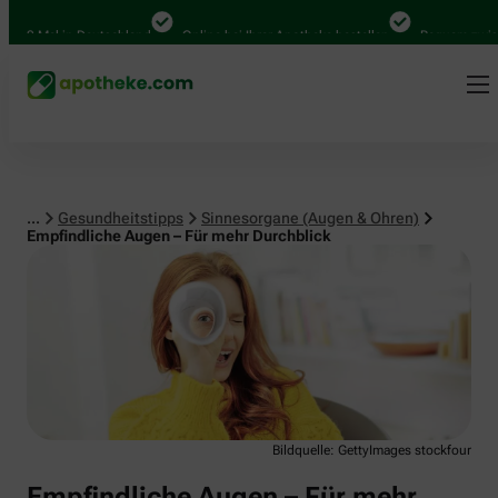
Sinnesorgane (Augen & Ohren)
00 Mal in Deutschland
Online bei Ihrer Apotheke bestellen
Bequem zwische
...
Gesundheitstipps
Sinnesorgane (Augen & Ohren)
Empfindliche Augen – Für mehr Durchblick
Bildquelle: GettyImages stockfour
Empfindliche Augen – Für mehr