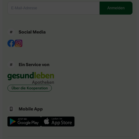
Social Media
Ein Service von
Über die Kooperation
Mobile App