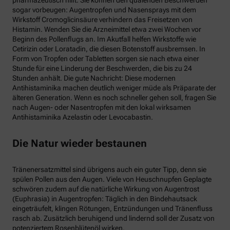
sogar vorbeugen: Augentropfen und Nasensprays mit dem
Wirkstoff Cromoglicinsäure verhindern das Freisetzen von
Histamin. Wenden Sie die Arzneimittel etwa zwei Wochen vor
Beginn des Pollenflugs an. Im Akutfall helfen Wirkstoffe wie
Cetirizin oder Loratadin, die diesen Botenstoff ausbremsen. In
Form von Tropfen oder Tabletten sorgen sie nach etwa einer
Stunde für eine Linderung der Beschwerden, die bis zu 24
Stunden anhält. Die gute Nachricht: Diese modernen
Antihistaminika machen deutlich weniger müde als Präparate der
älteren Generation. Wenn es noch schneller gehen soll, fragen Sie
nach Augen- oder Nasentropfen mit den lokal wirksamen
Antihistaminika Azelastin oder Levocabastin.
Die Natur wieder bestaunen
Tränenersatzmittel sind übrigens auch ein guter Tipp, denn sie
spülen Pollen aus den Augen. Viele von Heuschnupfen Geplagte
schwören zudem auf die natürliche Wirkung von Augentrost
(Euphrasia) in Augentropfen: Täglich in den Bindehautsack
eingeträufelt, klingen Rötungen, Entzündungen und Tränenfluss
rasch ab. Zusätzlich beruhigend und lindernd soll der Zusatz von
potenziertem Rosenblütenöl wirken.