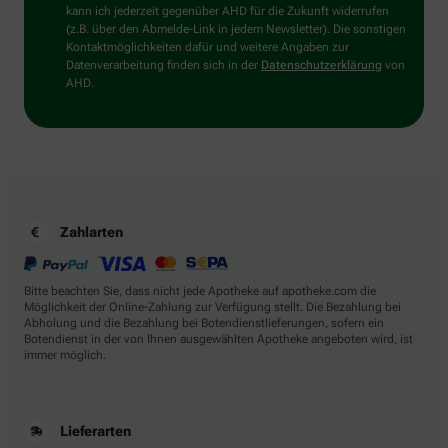
bitte
kann ich jederzeit gegenüber AHD für die Zukunft widerrufen
den
(z.B. über den Abmelde-Link in jedem Newsletter). Die sonstigen
Baum.
Kontaktmöglichkeiten dafür und weitere Angaben zur
Datenverarbeitung finden sich in der
Datenschutzerklärung
von
AHD.
Zahlarten
Bitte beachten Sie, dass nicht jede Apotheke auf apotheke.com die
Möglichkeit der Online-Zahlung zur Verfügung stellt. Die Bezahlung bei
Abholung und die Bezahlung bei Botendienstlieferungen, sofern ein
Botendienst in der von Ihnen ausgewählten Apotheke angeboten wird, ist
immer möglich.
Lieferarten