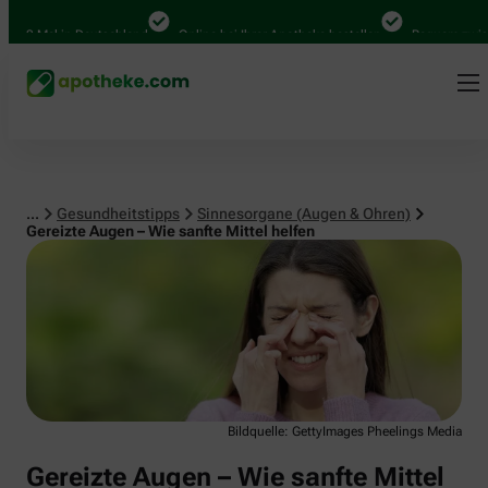
Sinnesorgane (Augen & Ohren)
00 Mal in Deutschland
Online bei Ihrer Apotheke bestellen
Bequem zwische
...
Gesundheitstipps
Sinnesorgane (Augen & Ohren)
Gereizte Augen – Wie sanfte Mittel helfen
Bildquelle: GettyImages Pheelings Media
Gereizte Augen – Wie sanfte Mittel