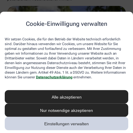
Cookie-Einwilligung verwalten
Wir setzen Cookies, die für den Betrieb der Website technisch erforderlich
sind. Darüber hinaus verwenden wir Cookies, um unsere Website für Sie
optimal zu gestalten und fortlaufend zu verbessern. Mit Ihrer Zustimmung
geben wir Informationen zu Ihrer Verwendung unserer Website auch an
Drittanbieter weiter. Soweit dabei Daten in Ländern verarbeitet werden, in
denen kein angemessenes Datenschutzniveau besteht, stimmen Sie mit Ihrer
Einwilligung zur Nutzung dieser Dienste auch der Verarbeitung Ihrer Daten in
diesen Ländern gem. Artikel 49 Abs. 1 lit. a DSGVO zu. Weitere Informationen
können Sie unserer
Datenschutzerklärung
entnehmen.
GettyImages Serhii Bezrukyi
Alle akzeptieren
Sie sehen: Sonnenbrille, Antihistaminika oder Augentrost sorgen
meist wieder für unbeschwerte Frühlingstage. In hartnäckigen
Fällen rät die Fachwelt zu einer Hyposensibilisierung. Hier wird
Nur notwendige akzeptieren
der Körper langsam an das Allergen gewöhnt. Im besten Falle
reiben Sie sich dann nur noch die Augen, weil die Natur um Sie
Einstellungen verwalten
herum so schön grünt und sprießt.