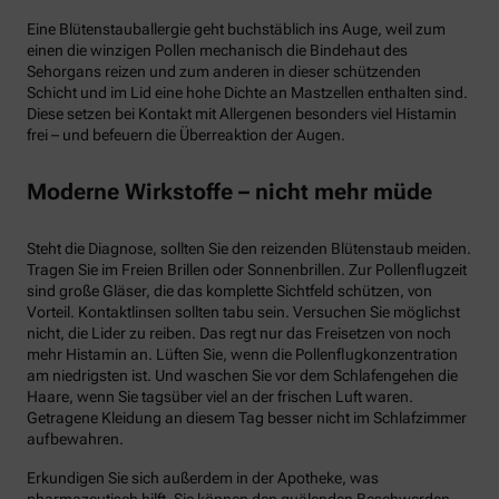
Eine Blütenstauballergie geht buchstäblich ins Auge, weil zum
einen die winzigen Pollen mechanisch die Bindehaut des
Sehorgans reizen und zum anderen in dieser schützenden
Schicht und im Lid eine hohe Dichte an Mastzellen enthalten sind.
Diese setzen bei Kontakt mit Allergenen besonders viel Histamin
frei – und befeuern die Überreaktion der Augen.
Moderne Wirkstoffe – nicht mehr müde
Steht die Diagnose, sollten Sie den reizenden Blütenstaub meiden.
Tragen Sie im Freien Brillen oder Sonnenbrillen. Zur Pollenflugzeit
sind große Gläser, die das komplette Sichtfeld schützen, von
Vorteil. Kontaktlinsen sollten tabu sein. Versuchen Sie möglichst
nicht, die Lider zu reiben. Das regt nur das Freisetzen von noch
mehr Histamin an. Lüften Sie, wenn die Pollenflugkonzentration
am niedrigsten ist. Und waschen Sie vor dem Schlafengehen die
Haare, wenn Sie tagsüber viel an der frischen Luft waren.
Getragene Kleidung an diesem Tag besser nicht im Schlafzimmer
aufbewahren.
Erkundigen Sie sich außerdem in der Apotheke, was
pharmazeutisch hilft. Sie können den quälenden Beschwerden