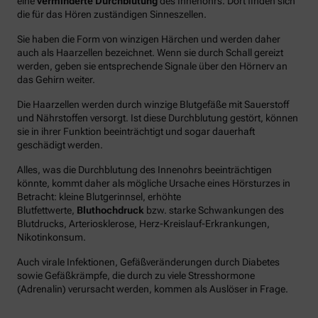
eine
verminderte Durchblutung
des Innenohrs. Dort finden sich
die für das Hören zuständigen Sinneszellen.
Sie haben die Form von winzigen Härchen und werden daher
auch als Haarzellen bezeichnet. Wenn sie durch Schall gereizt
werden, geben sie entsprechende Signale über den Hörnerv an
das Gehirn weiter.
Die Haarzellen werden durch winzige Blutgefäße mit Sauerstoff
und Nährstoffen versorgt. Ist diese Durchblutung gestört, können
sie in ihrer Funktion beeinträchtigt und sogar dauerhaft
geschädigt werden.
Alles, was die Durchblutung des Innenohrs beeinträchtigen
könnte, kommt daher als mögliche Ursache eines Hörsturzes in
Betracht: kleine Blutgerinnsel, erhöhte
Blutfettwerte,
Bluthochdruck
bzw. starke Schwankungen des
Blutdrucks, Arteriosklerose, Herz-Kreislauf-Erkrankungen,
Nikotinkonsum.
Auch virale Infektionen, Gefäßveränderungen durch Diabetes
sowie Gefäßkrämpfe, die durch zu viele Stresshormone
(Adrenalin) verursacht werden, kommen als Auslöser in Frage.