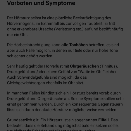
Vorboten und Symptome
Der Hörsturz selbst ist eine plötzliche Beeinträchtigung des
Hörvermögens, im Extremfall bis zur völligen Taubheit. Er tritt
ohne erkennbare Ursache (Verletzung etc.) auf und betrifft häufig
nur ein Ohr.
Die Hörbeeinträchtigung kann
alle Tonhöhen
betreffen, es sind
aber auch Fälle möglich, in denen nur tiefe oder nur hohe Töne
schlechter gehört werden.
Sehr häufig geht der Hörverlust mit
Ohrgeräuschen
(Tinnitus),
Druckgefühl und/oder einem Gefühl von “Watte im Ohr” einher.
Auch Schwindelgefühle sind möglich, da das
Gleichgewichtsorgan ebenfalls im Ohr sitzt.
In manchen Fällen kündigt sich ein Hörsturz bereits vorab durch
Druckgefühl und Ohrgeräusche an. Solche Symptome sollten sehr
ernst genommen werden. Durch ein konsequentes Gegensteuern
lässt sich dann der akute Hörsturz möglicherweise vermeiden.
Grundsätzlich gilt: Ein Hörsturz ist ein sogenannter
Eilfall
. Das
bedeutet, dass die Behandlung möglichst bald einsetzen sollte,
um bleibende Schäden möglichst gering zu halten.