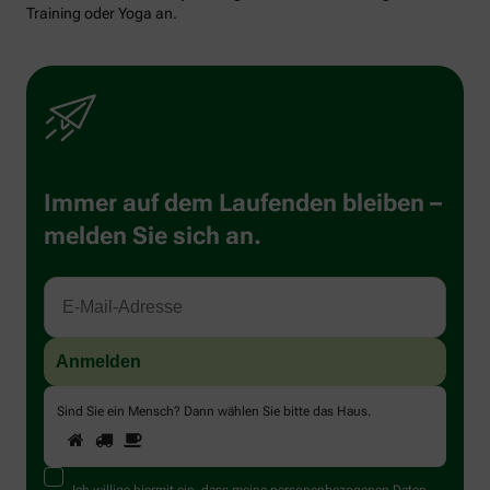
Training oder Yoga an.
Immer auf dem Laufenden bleiben –
melden Sie sich an.
Sind Sie ein Mensch? Dann wählen Sie bitte
das Haus
.
1
2
3
Sind
Sie
ein
Mensch?