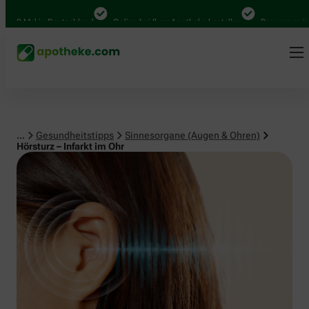
Sinnesorgane (Augen & Ohren)
 Mal in Deutschland
Online bei Ihrer Apotheke bestellen
Bequem zwischen 
...
Gesundheitstipps
Sinnesorgane (Augen & Ohren)
Hörsturz – Infarkt im Ohr