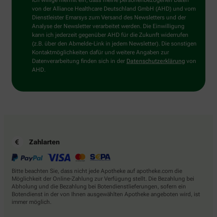
Ich willige hiermit ein, dass meine personenbezogenen Daten
Dann
von der Alliance Healthcare Deutschland GmbH (AHD) und vom
wählen
Dienstleister Emarsys zum Versand des Newsletters und der
Sie
Analyse der Newsletter verarbeitet werden. Die Einwilligung
bitte
kann ich jederzeit gegenüber AHD für die Zukunft widerrufen
das
(z.B. über den Abmelde-Link in jedem Newsletter). Die sonstigen
Haus.
Kontaktmöglichkeiten dafür und weitere Angaben zur
Datenverarbeitung finden sich in der
Datenschutzerklärung
von
AHD.
Zahlarten
Bitte beachten Sie, dass nicht jede Apotheke auf apotheke.com die
Möglichkeit der Online-Zahlung zur Verfügung stellt. Die Bezahlung bei
Abholung und die Bezahlung bei Botendienstlieferungen, sofern ein
Botendienst in der von Ihnen ausgewählten Apotheke angeboten wird, ist
immer möglich.