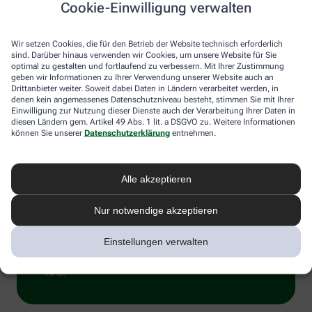
Cookie-Einwilligung verwalten
melden Sie sich an.
Wir setzen Cookies, die für den Betrieb der Website technisch erforderlich
sind. Darüber hinaus verwenden wir Cookies, um unsere Website für Sie
optimal zu gestalten und fortlaufend zu verbessern. Mit Ihrer Zustimmung
geben wir Informationen zu Ihrer Verwendung unserer Website auch an
Drittanbieter weiter. Soweit dabei Daten in Ländern verarbeitet werden, in
denen kein angemessenes Datenschutzniveau besteht, stimmen Sie mit Ihrer
Einwilligung zur Nutzung dieser Dienste auch der Verarbeitung Ihrer Daten in
diesen Ländern gem. Artikel 49 Abs. 1 lit. a DSGVO zu. Weitere Informationen
Sind Sie ein Mensch? Dann wählen Sie bitte
den Schlüssel
.
können Sie unserer
Datenschutzerklärung
entnehmen.
1
2
3
Sind
Sie
ein
Mensch?
Ich willige hiermit ein, dass meine personenbezogenen Daten
Alle akzeptieren
Dann
von der Alliance Healthcare Deutschland GmbH (AHD) und vom
wählen
Dienstleister Emarsys zum Versand des Newsletters und der
Nur notwendige akzeptieren
Sie
Analyse der Newsletter verarbeitet werden. Die Einwilligung
bitte
kann ich jederzeit gegenüber AHD für die Zukunft widerrufen
den
(z.B. über den Abmelde-Link in jedem Newsletter). Die sonstigen
Einstellungen verwalten
Schlüssel.
Kontaktmöglichkeiten dafür und weitere Angaben zur
Datenverarbeitung finden sich in der
Datenschutzerklärung
von
AHD.