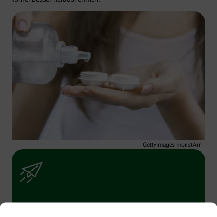
GettyImages monstArrr_
Immer auf dem Laufenden bleiben –