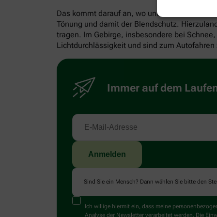
Das kommt darauf an, wo und wofür man sie trag
Tönung und damit der Blendschutz. Hierzulande
tragen. Im Gebirge, insbesondere bei Schnee, 
Lichtdurchlässigkeit und sind zum Autofahren 
Immer auf dem Laufend
Sind Sie ein Mensch? Dann wählen Sie bitte
den Ste
Ich willige hiermit ein, dass meine personenbezo
Analyse der Newsletter verarbeitet werden. Die Ein