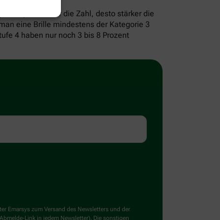
bis 4). Je höher die Zahl, desto stärker die
man eine Brille mindestens der Kategorie 3
tufe 4 haben nur noch 3 bis 8 Prozent
ster Emarsys zum Versand des Newsletters und der
 Abmelde-Link in jedem Newsletter). Die sonstigen