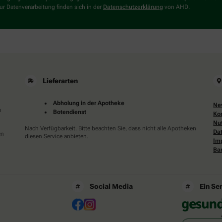
wählen
r Datenverarbeitung finden sich in der
Datenschutzerklärung
von AHD.
Sie
bitte
den
Stern.
Lieferarten
Abholung in der Apotheke
Ne
m
Botendienst
Ko
Nu
Nach Verfügbarkeit. Bitte beachten Sie, dass nicht alle Apotheken
Da
en
diesen Service anbieten.
Im
Bar
Social Media
Ein Se