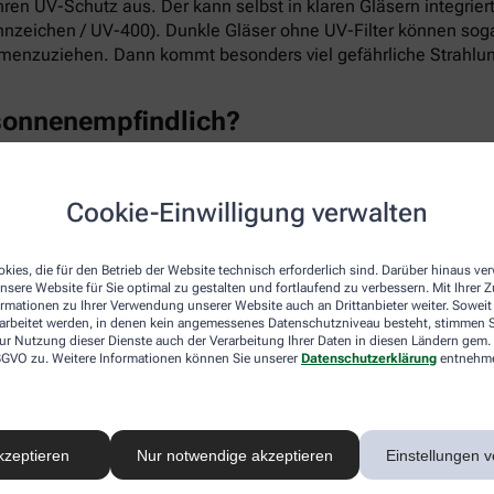
hren UV-Schutz aus. Der kann selbst in klaren Gläsern integrier
zeichen / UV-400). Dunkle Gläser ohne UV-Filter können sogar 
sammenzuziehen. Dann kommt besonders viel gefährliche Strahlu
sonnenempfindlich?
erter kann UV-Licht in den hinteren Bereich des Auges dringen
Cookie-Einwilligung verwalten
u einem gewissen Grad geschützt. Wer dunkle Augen hat, sollte
kies, die für den Betrieb der Website technisch erforderlich sind. Darüber hinaus v
nsere Website für Sie optimal zu gestalten und fortlaufend zu verbessern. Mit Ihrer
g eine Sonnenbrille tragen?
ormationen zu Ihrer Verwendung unserer Website auch an Drittanbieter weiter. Soweit
rarbeitet werden, in denen kein angemessenes Datenschutzniveau besteht, stimmen Si
ur Nutzung dieser Dienste auch der Verarbeitung Ihrer Daten in diesen Ländern gem. 
 DSGVO zu. Weitere Informationen können Sie unserer
Datenschutzerklärung
entnehm
chaufenster reflektieren UV-Strahlen. Die fallen dann schräg
ten Himmel können je nach Bedeckung bis zu 80 % der Sonne
eine Brille haben?
kzeptieren
Nur notwendige akzeptieren
Einstellungen v