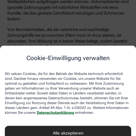
Wattestäbchen aufgetragen werden können. Unkomplizierter sind
spezielle Zahnungsgels mit natürlichen Wirkstoffen wie etwa
Kamille, die das gereizte Zahnfleisch beruhigen und Schmerzen
lindern.
Von Bernsteinketten, die als natürliche und nachhaltige
Zahnungshilfe bei so manchen Eltern hoch im Kurs stehen, ist
abzuraten. Ihre Wirkung ist in keiner Weise belegt, zudem besteht
die Gefahr, dass das Baby sich mit der Kette stranguliert oder
einzelne Steinchen verschluckt.
Cookie-Einwilligung verwalten
Wir setzen Cookies, die für den Betrieb der Website technisch erforderlich
sind. Darüber hinaus verwenden wir Cookies, um unsere Website für Sie
optimal zu gestalten und fortlaufend zu verbessern. Mit Ihrer Zustimmung
geben wir Informationen zu Ihrer Verwendung unserer Website auch an
Drittanbieter weiter. Soweit dabei Daten in Ländern verarbeitet werden, in
denen kein angemessenes Datenschutzniveau besteht, stimmen Sie mit Ihrer
Einwilligung zur Nutzung dieser Dienste auch der Verarbeitung Ihrer Daten in
Immer auf dem Laufenden bleiben –
diesen Ländern gem. Artikel 49 Abs. 1 lit. a DSGVO zu. Weitere Informationen
können Sie unserer
Datenschutzerklärung
entnehmen.
melden Sie sich an.
Alle akzeptieren