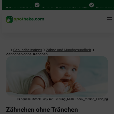
Zähne und Mundgesundheit
000 Mal in Deutschland
Online bei Ihrer Apotheke bestellen
Bequem zwische
...
Gesundheitstipps
Zähne und Mundgesundheit
Zähnchen ohne Tränchen
Bildquelle: iStock Baby-mit-Beißring_MOD iStock_forsiba_1122.jpg
Zähnchen ohne Tränchen