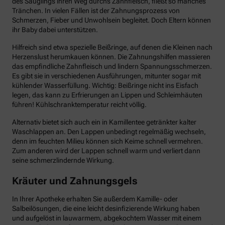
des Säuglings ihren Weg durchs Zahnfleisch, fließt so manches
Tränchen. In vielen Fällen ist der Zahnungsprozess von
Schmerzen, Fieber und Unwohlsein begleitet. Doch Eltern können
ihr Baby dabei unterstützen.
Hilfreich sind etwa spezielle Beißringe, auf denen die Kleinen nach
Herzenslust herumkauen können. Die Zahnungshilfen massieren
das empfindliche Zahnfleisch und lindern Spannungsschmerzen.
Es gibt sie in verschiedenen Ausführungen, mitunter sogar mit
kühlender Wasserfüllung. Wichtig: Beißringe nicht ins Eisfach
legen, das kann zu Erfrierungen an Lippen und Schleimhäuten
führen! Kühlschranktemperatur reicht völlig.
Alternativ bietet sich auch ein in Kamillentee getränkter kalter
Waschlappen an. Den Lappen unbedingt regelmäßig wechseln,
denn im feuchten Milieu können sich Keime schnell vermehren.
Zum anderen wird der Lappen schnell warm und verliert dann
seine schmerzlindernde Wirkung.
Kräuter und Zahnungsgels
In Ihrer Apotheke erhalten Sie außerdem Kamille- oder
Salbeilösungen, die eine leicht desinfizierende Wirkung haben
und aufgelöst in lauwarmem, abgekochtem Wasser mit einem