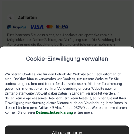
Zahlarten
Bitte beachten Sie, dass nicht jede Apotheke auf apotheke.com die
Möglichkeit der Online-Zahlung zur Verfügung stellt. Die Bezahlung bei
Abholung und die Bezahlung bei Botendienstlieferungen, sofern ein
Botendienst in der von Ihnen ausgewählten Apotheke angeboten wird, ist
immer möglich.
Cookie-Einwilligung verwalten
Wir setzen Cookies, die für den Betrieb der Website technisch erforderlich
Lieferarten
sind. Darüber hinaus verwenden wir Cookies, um unsere Website für Sie
optimal zu gestalten und fortlaufend zu verbessern. Mit Ihrer Zustimmung
geben wir Informationen zu Ihrer Verwendung unserer Website auch an
Abholung in der Apotheke
Drittanbieter weiter. Soweit dabei Daten in Ländern verarbeitet werden, in
Botendienst
denen kein angemessenes Datenschutzniveau besteht, stimmen Sie mit Ihrer
Einwilligung zur Nutzung dieser Dienste auch der Verarbeitung Ihrer Daten in
Nach Verfügbarkeit. Bitte beachten Sie, dass nicht alle Apotheken diesen
diesen Ländern gem. Artikel 49 Abs. 1 lit. a DSGVO zu. Weitere Informationen
Service anbieten.
können Sie unserer
Datenschutzerklärung
entnehmen.
Alle akzeptieren
apotheke.com Informationen