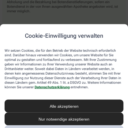
Abholung und die Bezahlung bei Botendienstlieferungen, sofern ein
Botendienst in der von Ihnen ausgewählten Apotheke angeboten wird, ist
immer möglich.
Lieferarten
Cookie-Einwilligung verwalten
Abholung in der Apotheke
Wir setzen Cookies, die für den Betrieb der Website technisch erforderlich
Botendienst
sind. Darüber hinaus verwenden wir Cookies, um unsere Website für Sie
optimal zu gestalten und fortlaufend zu verbessern. Mit Ihrer Zustimmung
Nach Verfügbarkeit. Bitte beachten Sie, dass nicht alle Apotheken diesen
geben wir Informationen zu Ihrer Verwendung unserer Website auch an
Service anbieten.
Drittanbieter weiter. Soweit dabei Daten in Ländern verarbeitet werden, in
denen kein angemessenes Datenschutzniveau besteht, stimmen Sie mit Ihrer
Einwilligung zur Nutzung dieser Dienste auch der Verarbeitung Ihrer Daten in
diesen Ländern gem. Artikel 49 Abs. 1 lit. a DSGVO zu. Weitere Informationen
apotheke.com Informationen
können Sie unserer
Datenschutzerklärung
entnehmen.
Newsletter
Alle akzeptieren
Kontakt
Nutzungsbedingungen
Datenschutzbestimmungen
Nur notwendige akzeptieren
Impressum
Barrierefreiheitserklärung