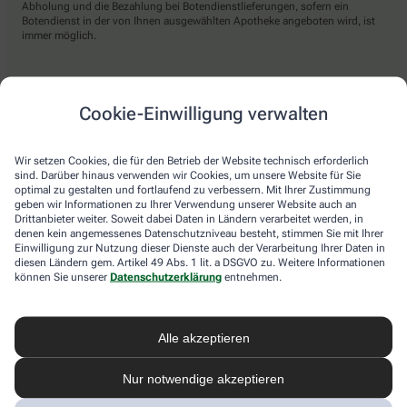
Abholung und die Bezahlung bei Botendienstlieferungen, sofern ein
Botendienst in der von Ihnen ausgewählten Apotheke angeboten wird, ist
immer möglich.
Lieferarten
Cookie-Einwilligung verwalten
Abholung in der Apotheke
Wir setzen Cookies, die für den Betrieb der Website technisch erforderlich
Botendienst
sind. Darüber hinaus verwenden wir Cookies, um unsere Website für Sie
optimal zu gestalten und fortlaufend zu verbessern. Mit Ihrer Zustimmung
Nach Verfügbarkeit. Bitte beachten Sie, dass nicht alle Apotheken diesen
geben wir Informationen zu Ihrer Verwendung unserer Website auch an
Service anbieten.
Drittanbieter weiter. Soweit dabei Daten in Ländern verarbeitet werden, in
denen kein angemessenes Datenschutzniveau besteht, stimmen Sie mit Ihrer
Einwilligung zur Nutzung dieser Dienste auch der Verarbeitung Ihrer Daten in
diesen Ländern gem. Artikel 49 Abs. 1 lit. a DSGVO zu. Weitere Informationen
apotheke.com Informationen
können Sie unserer
Datenschutzerklärung
entnehmen.
Newsletter
Alle akzeptieren
Kontakt
Nutzungsbedingungen
Datenschutzbestimmungen
Nur notwendige akzeptieren
Impressum
Barrierefreiheitserklärung