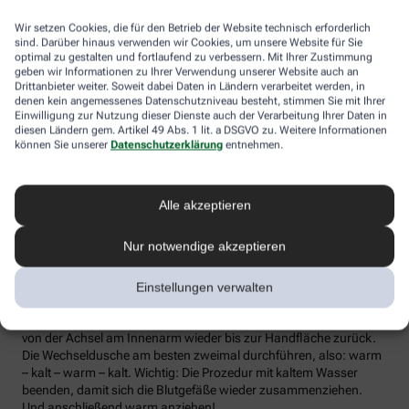
die Lymphe in die Lymphknoten transportiert werden, wo sich die
Wir setzen Cookies, die für den Betrieb der Website technisch erforderlich
Abwehrzellen auf Erreger einstellen können.
sind. Darüber hinaus verwenden wir Cookies, um unsere Website für Sie
optimal zu gestalten und fortlaufend zu verbessern. Mit Ihrer Zustimmung
Wer bei Schmuddelwetter nicht vor die Tür mag, kann sein
geben wir Informationen zu Ihrer Verwendung unserer Website auch an
Immunsystem mit kalt-warmen Wechselduschen auf Trab
Drittanbieter weiter. Soweit dabei Daten in Ländern verarbeitet werden, in
bringen und die Anfälligkeit für Erkältungsinfekte senken. Der
denen kein angemessenes Datenschutzniveau besteht, stimmen Sie mit Ihrer
Kältereiz kurbelt die Durchblutung an und bringt den Kreislauf in
Einwilligung zur Nutzung dieser Dienste auch der Verarbeitung Ihrer Daten in
diesen Ländern gem. Artikel 49 Abs. 1 lit. a DSGVO zu. Weitere Informationen
Schwung, je regelmäßiger wir ihm ausgesetzt sind, desto
können Sie unserer
Datenschutzerklärung
entnehmen.
unempfindlicher reagiert der Körper in der kalten Jahreszeit auf
die großen Temperaturunterschiede.
Probieren Sie zum Beispiel die Wechseldusche nach Pfarrer
Alle akzeptieren
Kneipp aus: Starten Sie mit einer kurzen, angenehm warmen
Dusche. Anschließend die Wassertemperatur auf kühl bis kalt
Nur notwendige akzeptieren
stellen und den Wasserstrahl vom rechten Fuß entlang bis zur
Hüfte führen und auf der Innenseite des Oberschenkels wieder
zurück zum Fuß. Dann ebenso die linke Körperseite abbrausen.
Einstellungen verwalten
Dann sind die Arme dran: Auch hier geht’s wieder von unten nach
oben, beginnend am rechten Handrücken bis zur Schulter und
von der Achsel am Innenarm wieder bis zur Handfläche zurück.
Die Wechseldusche am besten zweimal durchführen, also: warm
– kalt – warm – kalt. Wichtig: Die Prozedur mit kaltem Wasser
beenden, damit sich die Blutgefäße wieder zusammenziehen.
Und anschließend warm anziehen!