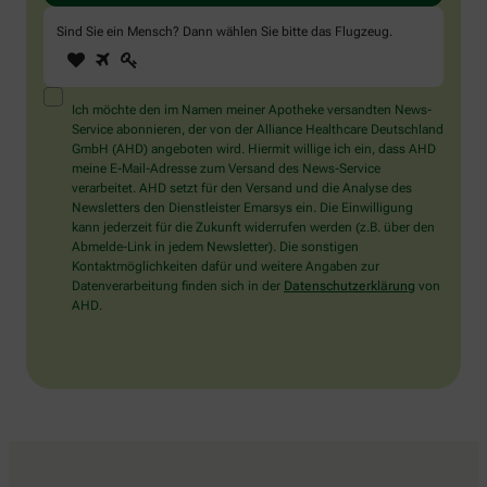
Sind Sie ein Mensch? Dann wählen Sie bitte
das Flugzeug
.
1
2
3
Sind
Sie
ein
Mensch?
Ich möchte den im Namen meiner Apotheke versandten News-
Dann
Service abonnieren, der von der Alliance Healthcare Deutschland
wählen
GmbH (AHD) angeboten wird. Hiermit willige ich ein, dass AHD
Sie
meine E-Mail-Adresse zum Versand des News-Service
bitte
verarbeitet. AHD setzt für den Versand und die Analyse des
das
Newsletters den Dienstleister Emarsys ein. Die Einwilligung
Flugzeug.
kann jederzeit für die Zukunft widerrufen werden (z.B. über den
Abmelde-Link in jedem Newsletter). Die sonstigen
Kontaktmöglichkeiten dafür und weitere Angaben zur
Datenverarbeitung finden sich in der
Datenschutzerklärung
von
AHD.