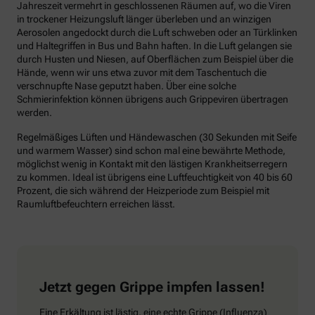
Jahreszeit vermehrt in geschlossenen Räumen auf, wo die Viren
in trockener Heizungsluft länger überleben und an winzigen
Aerosolen angedockt durch die Luft schweben oder an Türklinken
und Haltegriffen in Bus und Bahn haften. In die Luft gelangen sie
durch Husten und Niesen, auf Oberflächen zum Beispiel über die
Hände, wenn wir uns etwa zuvor mit dem Taschentuch die
verschnupfte Nase geputzt haben. Über eine solche
Schmierinfektion können übrigens auch Grippeviren übertragen
werden.
Regelmäßiges Lüften und Händewaschen (30 Sekunden mit Seife
und warmem Wasser) sind schon mal eine bewährte Methode,
möglichst wenig in Kontakt mit den lästigen Krankheitserregern
zu kommen. Ideal ist übrigens eine Luftfeuchtigkeit von 40 bis 60
Prozent, die sich während der Heizperiode zum Beispiel mit
Raumluftbefeuchtern erreichen lässt.
Jetzt gegen Grippe impfen lassen!
Eine Erkältung ist lästig, eine echte Grippe (Influenza)