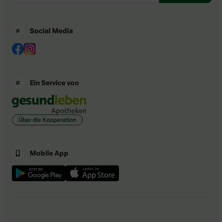
Social Media
Ein Service von
Über die Kooperation
Mobile App