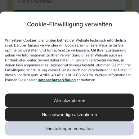
Cookie-Einwilligung verwalten
Sind Sie ein Mensch? Dann wählen Sie bitte
das Auto
.
1
2
3
Sind
Wir setzen Cookies, die für den Betrieb der Website technisch erforderlich
Sie
sind. Darüber hinaus verwenden wir Cookies, um unsere Website für Sie
ein
optimal zu gestalten und fortlaufend zu verbessern. Mit Ihrer Zustimmung
Mensch?
Ich möchte den im Namen meiner Apotheke versandten News-
geben wir Informationen zu Ihrer Verwendung unserer Website auch an
Dann
Service abonnieren, der von der Alliance Healthcare Deutschland
Drittanbieter weiter. Soweit dabei Daten in Ländern verarbeitet werden, in
wählen
GmbH (AHD) angeboten wird. Hiermit willige ich ein, dass AHD
denen kein angemessenes Datenschutzniveau besteht, stimmen Sie mit Ihrer
Sie
Einwilligung zur Nutzung dieser Dienste auch der Verarbeitung Ihrer Daten in
meine E-Mail-Adresse zum Versand des News-Service
diesen Ländern gem. Artikel 49 Abs. 1 lit. a DSGVO zu. Weitere Informationen
bitte
verarbeitet. AHD setzt für den Versand und die Analyse des
können Sie unserer
Datenschutzerklärung
entnehmen.
das
Newsletters den Dienstleister Emarsys ein. Die Einwilligung
Auto.
kann jederzeit für die Zukunft widerrufen werden (z.B. über den
Abmelde-Link in jedem Newsletter). Die sonstigen
Kontaktmöglichkeiten dafür und weitere Angaben zur
Alle akzeptieren
Datenverarbeitung finden sich in der
Datenschutzerklärung
von
AHD.
Nur notwendige akzeptieren
* Coupon-Bedingungen: Einmalig einlösbar bis zum
Einstellungen verwalten
31.12.2026. Mindestbestellwert: 50,00 €. Gültig auf das
gesamte Sortiment, ausgeschlossen rezeptpflichtige Produkte.