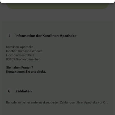
Information der Karolinen-Apotheke
Karolinen-Apotheke
Inhaber: Katharina Wöhrer
Hochplattenstraße 1
83109 Großkarolinenfeld
Sie haben Fragen?
Kontaktieren Sie uns direkt.
Zahlarten
Bar oder mit einer anderen akzeptierten Zahlungsart Ihrer Apotheke vor Ort.