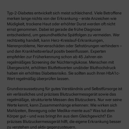
Typ-2-Diabetes entwickelt sich meist schleichend. Viele Betroffene
merken lange nichts von der Erkrankung – erste Anzeichen wie
Müdigkeit, trockene Haut oder erhöhter Durst werden oft nicht
ernst genommen. Dabei ist gerade die frühe Diagnose
entscheidend, um gesundheitliche Spätfolgen zu vermeiden. Wer
rechtzeitig handelt, kann Herz-Kreislauf-Erkrankungen,
Nierenprobleme, Nervenschäden oder Sehstörungen verhindern –
und den Krankheitsverlauf positiv beeinflussen. Experten
empfehlen zur Früherkennung schon ab 45 Jahren ein
regelmäßiges Screening der Nüchternglukose. Menschen mit
Übergewicht, erhöhten Blutfettwerten und/oder Bluthochdruck
haben ein erhöhtes Diabetesrisiko. Sie sollten auch ihren HbA1c-
Wert regelmäßig überprüfen lassen.
Grundvoraussetzung für gutes Verständnis und Selbstfürsorge ist
ein verlässliches und präzises Blutzuckermessgerät sowie das
regelmäßige, strukturierte Messen des Blutzuckers. Nur wer seine
Werte kennt, kann Zusammenhänge erkennen: Wie wirken sich
Mahlzeiten, Bewegung oder Medika-mente aus? Was tut dem
Körper gut – und was bringt ihn aus dem Gleichgewicht? Ein
präzises Blutzuckermessgerät hilft, die eigene Erkrankung besser
zu verstehen und aktiv gegenzusteuern.