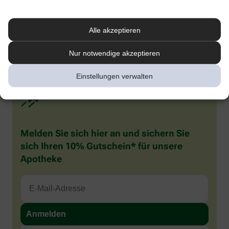
1
Kenning M et al. Comparative System Accuracy of Blood Glucose
Monitoring Systems – Advocacy for a New Accuracy Metric. J Diabetes Sci
Technology. 2024 Oct 16.
Alle akzeptieren
2
Pleus S et al. J Diabetes Sci Technol 2024;18(3):644–652. doi:
10.1177/19322968221141926.
Nur notwendige akzeptieren
Einstellungen verwalten
Melden Sie sich hier an und sichern Sie
sich Ihren 10% Gutschein* für unsere
Apotheke