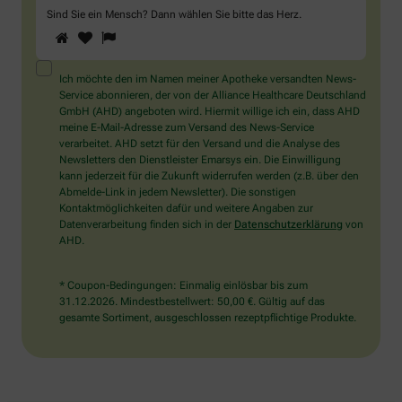
Sind Sie ein Mensch? Dann wählen Sie bitte
das Herz
.
1
2
3
Sind
Sie
ein
Mensch?
Ich möchte den im Namen meiner Apotheke versandten News-
Dann
Service abonnieren, der von der Alliance Healthcare Deutschland
wählen
GmbH (AHD) angeboten wird. Hiermit willige ich ein, dass AHD
Sie
meine E-Mail-Adresse zum Versand des News-Service
bitte
verarbeitet. AHD setzt für den Versand und die Analyse des
das
Newsletters den Dienstleister Emarsys ein. Die Einwilligung
Herz.
kann jederzeit für die Zukunft widerrufen werden (z.B. über den
Abmelde-Link in jedem Newsletter). Die sonstigen
Kontaktmöglichkeiten dafür und weitere Angaben zur
Datenverarbeitung finden sich in der
Datenschutzerklärung
von
AHD.
* Coupon-Bedingungen: Einmalig einlösbar bis zum
31.12.2026. Mindestbestellwert: 50,00 €. Gültig auf das
gesamte Sortiment, ausgeschlossen rezeptpflichtige Produkte.