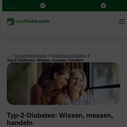
000 Mal in Deutschland
Online bei Ihrer Apotheke bestellen
Bequem zwische
...
Gesundheitstipps
Ernährung & Diäten
Typ-2-Diabetes: Wissen, messen, handeln
Typ-2-Diabetes: Wissen, messen,
handeln