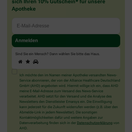
sich Ihren 10% Gutschein* für unsere
Apotheke
Sind Sie ein Mensch? Dann wählen Sie bitte
das Haus
.
1
2
3
Sind
Sie
ein
Mensch?
Ich möchte den im Namen meiner Apotheke versandten News-
Dann
Service abonnieren, der von der Alliance Healthcare Deutschland
wählen
GmbH (AHD) angeboten wird. Hiermit willige ich ein, dass AHD
Sie
meine E-Mail-Adresse zum Versand des News-Service
bitte
verarbeitet. AHD setzt für den Versand und die Analyse des
das
Newsletters den Dienstleister Emarsys ein. Die Einwilligung
Haus.
kann jederzeit für die Zukunft widerrufen werden (z.B. über den
Abmelde-Link in jedem Newsletter). Die sonstigen
Kontaktmöglichkeiten dafür und weitere Angaben zur
Datenverarbeitung finden sich in der
Datenschutzerklärung
von
AHD.