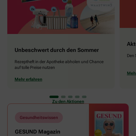
Akt
Unbeschwert durch den Sommer
Den 
Rezeptheft in der Apotheke abholen und Chance
auf tolle Preise nutzen
Mehr
Mehr erfahren
Zu den Aktionen
Gesundheitswissen
GESUND Magazin