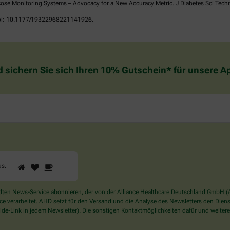
ose Monitoring Systems – Advocacy for a New Accuracy Metric. J Diabetes Sci Tech
 doi: 10.1177/19322968221141926.
d sichern Sie sich Ihren 10% Gutschein* für unsere 
1
2
3
Sind
us
.
Sie
ein
Mensch?
en News-Service abonnieren, der von der Alliance Healthcare Deutschland GmbH (AH
Dann
verarbeitet. AHD setzt für den Versand und die Analyse des Newsletters den Dienstle
wählen
de-Link in jedem Newsletter). Die sonstigen Kontaktmöglichkeiten dafür und weitere
Sie
bitte