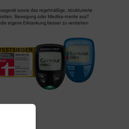
essgerät sowie das regelmäßige, strukturierte
lzeiten, Bewegung oder Medika-mente aus?
 die eigene Erkrankung besser zu verstehen
 wegwerfen