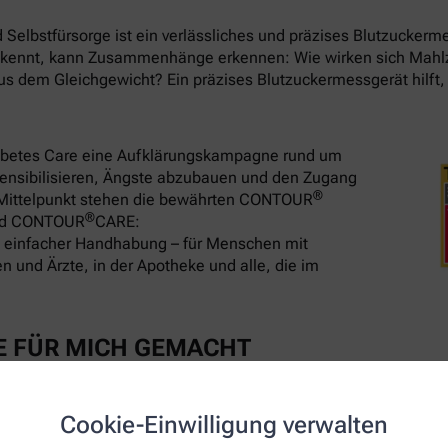
Selbstfürsorge ist ein verlässliches und präzises Blutzuckerm
e kennt, kann Zusammenhänge erkennen: Wie wirken sich Mah
us dem Gleichgewicht? Ein präzises Blutzuckermessgerät hilft,
iabetes Care eine Aufklärungskampagne rund um
 sensibilisieren, Ängste abzubauen und den Zugang
®
m Mittelpunkt stehen die bewährten CONTOUR
®
nd CONTOUR
CARE:
t einfacher Handhabung – für Menschen mit
 und Ärzte, in der Apotheke und alle, die im
E FÜR MICH GEMACHT
er Nachfülloption – Blut einfach nachfüllen statt Teststreifen
Cookie-Einwilligung verwalten
ür Ihren Alltag1, 2