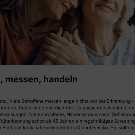
n, messen, handeln
end. Viele Betroffene merken lange nichts von der Erkrankung 
enommen. Dabei ist gerade die frühe Diagnose entscheidend, u
-Erkrankungen, Nierenprobleme, Nervenschäden oder Sehstörung
r Früherkennung schon ab 45 Jahren ein regelmäßiges Screeni
r Bluthochdruck haben ein erhöhtes Diabetesrisiko. Sie sollte