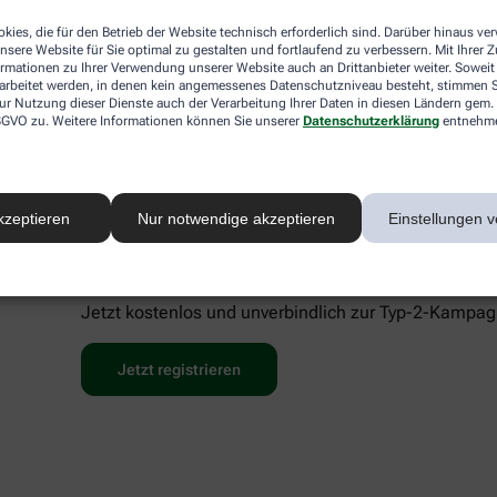
 sofort richtig einordnen
kies, die für den Betrieb der Website technisch erforderlich sind. Darüber hinaus v
für innovative Diabeteslösungen und umfassende Aufklärung. Mi
nsere Website für Sie optimal zu gestalten und fortlaufend zu verbessern. Mit Ihrer
so niedrigschwellig wie möglich machen. Für Präzision, Vertra
ormationen zu Ihrer Verwendung unserer Website auch an Drittanbieter weiter. Soweit
rarbeitet werden, in denen kein angemessenes Datenschutzniveau besteht, stimmen Si
ur Nutzung dieser Dienste auch der Verarbeitung Ihrer Daten in diesen Ländern gem. 
 DSGVO zu. Weitere Informationen können Sie unserer
Datenschutzerklärung
entnehm
kzeptieren
Nur notwendige akzeptieren
Einstellungen v
Alle Informationen rund um Typ-
Jetzt kostenlos und unverbindlich zur Typ-2-Kampagn
Jetzt registrieren