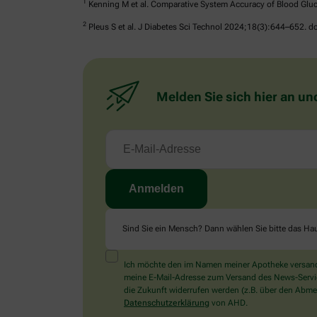
1
Kenning M et al. Comparative System Accuracy of Blood Gluc
2
Pleus S et al. J Diabetes Sci Technol 2024;18(3):644–652.
Melden Sie sich hier an un
Sind Sie ein Mensch? Dann wählen Sie bitte
das Ha
Ich möchte den im Namen meiner Apotheke versandt
meine E-Mail-Adresse zum Versand des News-Service 
die Zukunft widerrufen werden (z.B. über den Abmel
Datenschutzerklärung
von AHD.