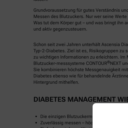
Grundvoraussetzung für gutes Verständnis und 
Messen des Blutzuckers. Nur wer seine Wert
Was tut dem Körper gut – und was bringt ihn a
und aktiv gegenzusteuern.
Schon seit zwei Jahren unterhält Ascensia D
Typ-2-Diabetes. Ziel ist es, Risikogruppen zu
zu wichtigen Informationen zu erleichtern. I
®
Blutzucker-messsysteme CONTOUR
NEXT u
Sie kombinieren höchste Messgenauigkeit mi
Diabetes ebenso wie für behandelnde Ärztinnen
Hintergrund mithelfen.
DIABETES MANAGEMENT WI
Die einzigen Blutzuckermessgeräte mit echt
Zuverlässig messen – höchste Genauigkeit f