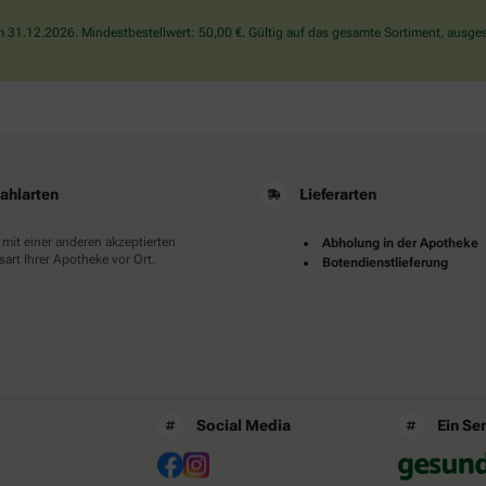
das
31.12.2026. Mindestbestellwert: 50,00 €. Gültig auf das gesamte Sortiment, ausges
Haus.
ahlarten
Lieferarten
 mit einer anderen akzeptierten
Abholung in der Apotheke
art Ihrer Apotheke vor Ort.
Botendienstlieferung
Social Media
Ein Se