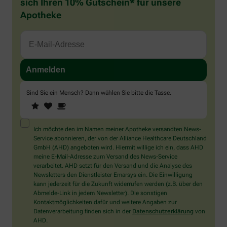
sich Ihren 10% Gutschein* für unsere
Apotheke
Sind Sie ein Mensch? Dann wählen Sie bitte
die Tasse
.
1
2
3
Sind
Sie
ein
Mensch?
Ich möchte den im Namen meiner Apotheke versandten News-
Dann
Service abonnieren, der von der Alliance Healthcare Deutschland
wählen
GmbH (AHD) angeboten wird. Hiermit willige ich ein, dass AHD
Sie
meine E-Mail-Adresse zum Versand des News-Service
bitte
verarbeitet. AHD setzt für den Versand und die Analyse des
die
Newsletters den Dienstleister Emarsys ein. Die Einwilligung
Tasse.
kann jederzeit für die Zukunft widerrufen werden (z.B. über den
Abmelde-Link in jedem Newsletter). Die sonstigen
Kontaktmöglichkeiten dafür und weitere Angaben zur
Datenverarbeitung finden sich in der
Datenschutzerklärung
von
AHD.