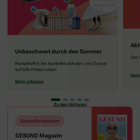
Akt
Unbeschwert durch den Sommer
Den 
Rezeptheft in der Apotheke abholen und Chance
auf tolle Preise nutzen
Mehr
Mehr erfahren
Zu den Aktionen
Gesundheitswissen
GESUND Magazin