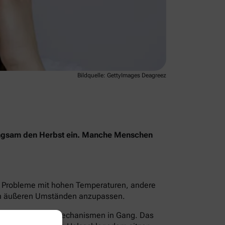
Bildquelle: GettyImages Deagreez
angsam den Herbst ein. Manche Menschen
en Probleme mit hohen Temperaturen, andere
 den äußeren Umständen anzupassen.
zt der Körper Kühlmechanismen in Gang. Das