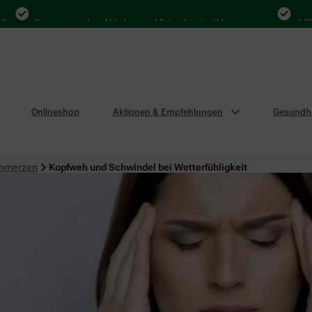
n
Bequem zwischen Abholung und Botendienst wählen
4.000 M
Onlineshop
Aktionen & Empfehlungen
Gesundhe
chmerzen
Kopfweh und Schwindel bei Wetterfühligkeit