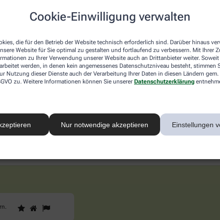
schwerden. Ein weiterer Grund für Wetterfühligkeit ist der Lu
dert sich dieser, kann das zu Schwindel führen. Besonders be
Cookie-Einwilligung verwalten
 ihnen Sonne, Wind und Regen. Dann muss sich der Körper stän
kies, die für den Betrieb der Website technisch erforderlich sind. Darüber hinaus v
nsere Website für Sie optimal zu gestalten und fortlaufend zu verbessern. Mit Ihrer
ne und Bluthochdruck leiden, sind in der Regel stärker von Wet
ormationen zu Ihrer Verwendung unserer Website auch an Drittanbieter weiter. Soweit
ewegt, Wechselduschen macht und in die Sauna geht, kann sein
rarbeitet werden, in denen kein angemessenes Datenschutzniveau besteht, stimmen Si
ur Nutzung dieser Dienste auch der Verarbeitung Ihrer Daten in diesen Ländern gem. 
 DSGVO zu. Weitere Informationen können Sie unserer
Datenschutzerklärung
entnehm
d sichern Sie sich Ihren 10% Gutschein* für unsere 
kzeptieren
Nur notwendige akzeptieren
Einstellungen v
1
2
3
Sind
rn
.
Sie