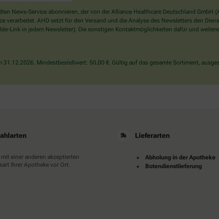
ein
Mensch?
en News-Service abonnieren, der von der Alliance Healthcare Deutschland GmbH (AH
Dann
verarbeitet. AHD setzt für den Versand und die Analyse des Newsletters den Dienstle
wählen
de-Link in jedem Newsletter). Die sonstigen Kontaktmöglichkeiten dafür und weitere
Sie
bitte
den
31.12.2026. Mindestbestellwert: 50,00 €. Gültig auf das gesamte Sortiment, ausges
Stern.
ahlarten
Lieferarten
 mit einer anderen akzeptierten
Abholung in der Apotheke
art Ihrer Apotheke vor Ort.
Botendienstlieferung