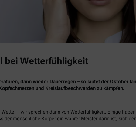
bei Wetterfühligkeit
aturen, dann wieder Dauerregen – so läutet der Oktober l
Kopfschmerzen und Kreislaufbeschwerden zu kämpfen.
 Wetter – wir sprechen dann von Wetterfühligkeit. Einige hab
ss der menschliche Körper ein wahrer Meister darin ist, sich
r heiß, darf die Körpertemperatur nicht steigen. Deswegen set