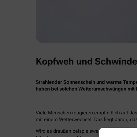
Kopfweh und Schwindel 
Strahlender Sonnenschein und warme Temper
haben bei solchen Wetterumschwüngen mit 
Viele Menschen reagieren empfindlich auf das
mit einem Wetterwechsel. Das liegt daran, da
Wird es draußen beispielsweise plötzlich seh