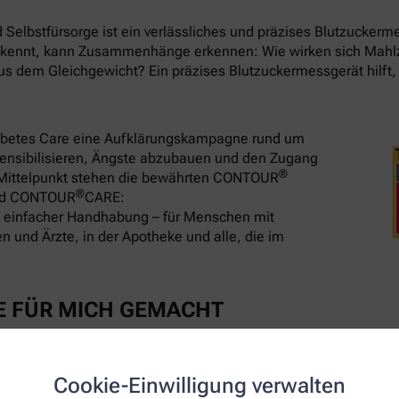
Selbstfürsorge ist ein verlässliches und präzises Blutzuckerm
e kennt, kann Zusammenhänge erkennen: Wie wirken sich Mah
us dem Gleichgewicht? Ein präzises Blutzuckermessgerät hilft,
iabetes Care eine Aufklärungskampagne rund um
 sensibilisieren, Ängste abzubauen und den Zugang
®
m Mittelpunkt stehen die bewährten CONTOUR
®
nd CONTOUR
CARE:
t einfacher Handhabung – für Menschen mit
 und Ärzte, in der Apotheke und alle, die im
E FÜR MICH GEMACHT
er Nachfülloption – Blut einfach nachfüllen statt Teststreifen
Cookie-Einwilligung verwalten
ür Ihren Alltag1, 2