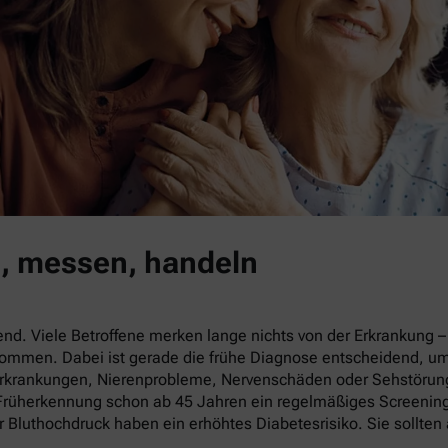
n, messen, handeln
end. Viele Betroffene merken lange nichts von der Erkrankung 
enommen. Dabei ist gerade die frühe Diagnose entscheidend, u
-Erkrankungen, Nierenprobleme, Nervenschäden oder Sehstörung
r Früherkennung schon ab 45 Jahren ein regelmäßiges Screeni
r Bluthochdruck haben ein erhöhtes Diabetesrisiko. Sie sollte