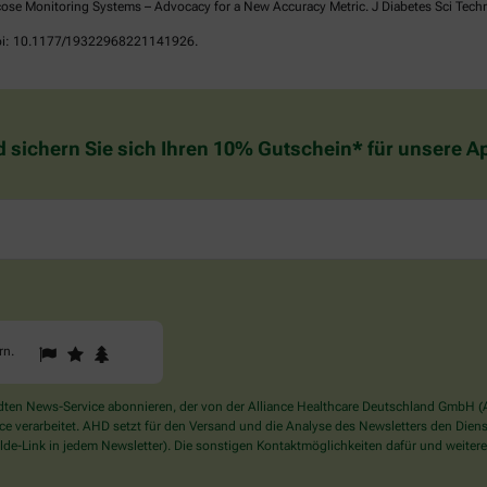
ose Monitoring Systems – Advocacy for a New Accuracy Metric. J Diabetes Sci Tech
 doi: 10.1177/19322968221141926.
d sichern Sie sich Ihren 10% Gutschein* für unsere 
1
2
3
Sind
rn
.
Sie
ein
Mensch?
en News-Service abonnieren, der von der Alliance Healthcare Deutschland GmbH (AH
Dann
verarbeitet. AHD setzt für den Versand und die Analyse des Newsletters den Dienstle
wählen
de-Link in jedem Newsletter). Die sonstigen Kontaktmöglichkeiten dafür und weitere
Sie
bitte