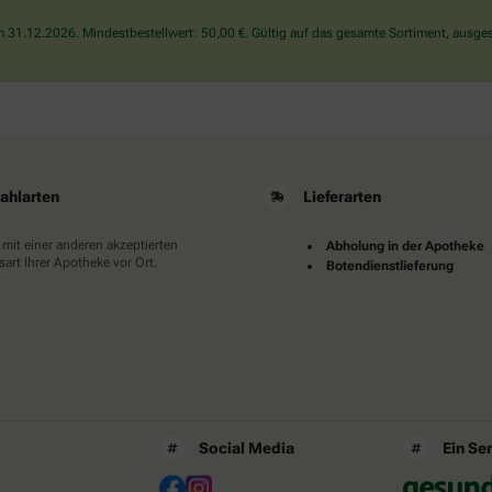
den
31.12.2026. Mindestbestellwert: 50,00 €. Gültig auf das gesamte Sortiment, ausges
Stern.
ahlarten
Lieferarten
 mit einer anderen akzeptierten
Abholung in der Apotheke
art Ihrer Apotheke vor Ort.
Botendienstlieferung
Social Media
Ein Se