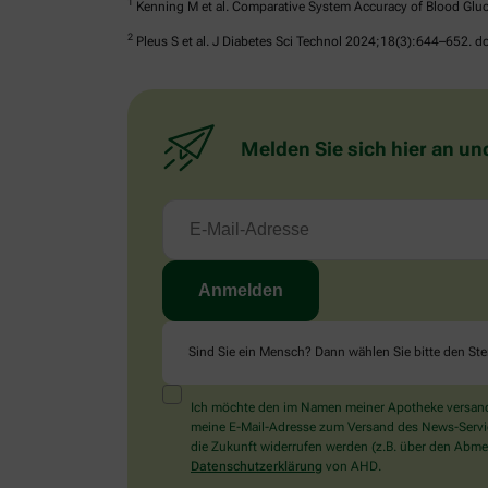
1
Kenning M et al. Comparative System Accuracy of Blood Gluc
2
Pleus S et al. J Diabetes Sci Technol 2024;18(3):644–652.
Melden Sie sich hier an un
Sind Sie ein Mensch? Dann wählen Sie bitte
den Ste
Ich möchte den im Namen meiner Apotheke versandt
meine E-Mail-Adresse zum Versand des News-Service 
die Zukunft widerrufen werden (z.B. über den Abmel
Datenschutzerklärung
von AHD.