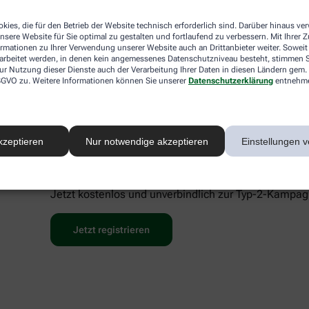
 sofort richtig einordnen
kies, die für den Betrieb der Website technisch erforderlich sind. Darüber hinaus v
für innovative Diabeteslösungen und umfassende Aufklärung. Mi
nsere Website für Sie optimal zu gestalten und fortlaufend zu verbessern. Mit Ihrer
so niedrigschwellig wie möglich machen. Für Präzision, Vertra
ormationen zu Ihrer Verwendung unserer Website auch an Drittanbieter weiter. Soweit
rarbeitet werden, in denen kein angemessenes Datenschutzniveau besteht, stimmen Si
ur Nutzung dieser Dienste auch der Verarbeitung Ihrer Daten in diesen Ländern gem. 
 DSGVO zu. Weitere Informationen können Sie unserer
Datenschutzerklärung
entnehm
kzeptieren
Nur notwendige akzeptieren
Einstellungen v
Alle Informationen rund um Typ-
Jetzt kostenlos und unverbindlich zur Typ-2-Kampagn
Jetzt registrieren