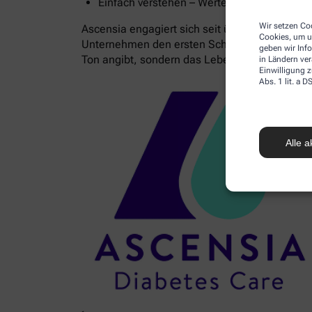
Einfach verstehen – Werte dank Ampelfarben
Wir setzen Coo
Ascensia engagiert sich seit über 85 Jahren 
Cookies, um u
Unternehmen den ersten Schritt zur Diagnose 
geben wir Inf
Ton angibt, sondern das Leben.
in Ländern ve
Einwilligung z
Abs. 1 lit. a
Alle a