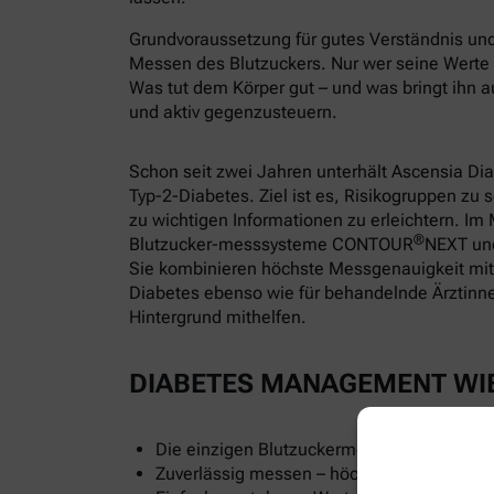
Grundvoraussetzung für gutes Verständnis und 
Messen des Blutzuckers. Nur wer seine Wert
Was tut dem Körper gut – und was bringt ihn a
und aktiv gegenzusteuern.
Schon seit zwei Jahren unterhält Ascensia D
Typ-2-Diabetes. Ziel ist es, Risikogruppen zu
zu wichtigen Informationen zu erleichtern. I
®
Blutzucker-messsysteme CONTOUR
NEXT u
Sie kombinieren höchste Messgenauigkeit mi
Diabetes ebenso wie für behandelnde Ärztinnen
Hintergrund mithelfen.
DIABETES MANAGEMENT WI
Die einzigen Blutzuckermessgeräte mit echt
Zuverlässig messen – höchste Genauigkeit f