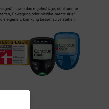
essgerät sowie das regelmäßige, strukturierte
lzeiten, Bewegung oder Medika-mente aus?
 die eigene Erkrankung besser zu verstehen
 wegwerfen