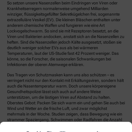
So setzen unsere Nasenzellen beim Eindringen von Viren oder
Krankheitserregern normalerweise umgehend Milliarden
winziger, flüssigkeitsgefüllter Sekretkügelchen frei, sogenannte
extrazelluläre Vesikel (EV). Die kleinen Bläschen enthalten unter
anderem chemische Waffen und fungieren wie eine Art
Lockvogelschwarm. So sind sie mit Rezeptoren besetzt, an die
Viren und Bakterien andocken, anstatt sich an die Nasenzellen zu
heften. Sind die Nasenzellen jedoch Kälte ausgesetzt, stoßen sie
deutlich weniger solcher EVs aus als bei wärmeren
Temperaturen, laut der US-Studie fast 42 Prozent weniger. Das
könne, so die Forscher, die saisonalen Schwankungen bei
Infektionen der oberen Atemwege erklären.
Das Tragen von Schutzmasken kann uns also schützen – es
verringert nicht nur den Kontakt mit Erkältungsviren, sondern hält
auch die Nasentemperatur warm. Doch unsere körpereigene
Gesundheitspolizei lässt sich auch auf andere Weise
unterstützen, um die lästigen Viren auf Abstand zu halten.
Oberstes Gebot: Packen Sie sich warm ein und gehen Sie auch bei
Wind und Wetter an die frische Luft, und zwar möglichst
mehrmals in der Woche. Studien zeigen, dass Bewegung wie ein
strammer Spaziergang, Schwimmen oder Radfahren die Anzahl
und die Qualität unserer Abwehrzellen deutlich steigert.
Regelmäßige Bewegung sorgt auch dafür, dass Fremdstoffe über