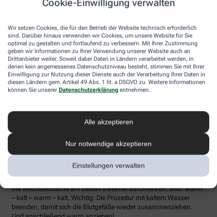
Cookie-Einwilligung verwalten
die Lymphe in die Lymphknoten transportiert werden, wo sich die
Abwehrzellen auf Erreger einstellen können.
Wir setzen Cookies, die für den Betrieb der Website technisch erforderlich
Wer bei Schmuddelwetter nicht vor die Tür mag, kann sein
sind. Darüber hinaus verwenden wir Cookies, um unsere Website für Sie
Immunsystem mit kalt-warmen Wechselduschen auf Trab
optimal zu gestalten und fortlaufend zu verbessern. Mit Ihrer Zustimmung
geben wir Informationen zu Ihrer Verwendung unserer Website auch an
bringen und die Anfälligkeit für Erkältungsinfekte senken. Der
Drittanbieter weiter. Soweit dabei Daten in Ländern verarbeitet werden, in
Kältereiz kurbelt die Durchblutung an und bringt den Kreislauf in
denen kein angemessenes Datenschutzniveau besteht, stimmen Sie mit Ihrer
Schwung, je regelmäßiger wir ihm ausgesetzt sind, desto
Einwilligung zur Nutzung dieser Dienste auch der Verarbeitung Ihrer Daten in
unempfindlicher reagiert der Körper in der kalten Jahreszeit auf
diesen Ländern gem. Artikel 49 Abs. 1 lit. a DSGVO zu. Weitere Informationen
die großen Temperaturunterschiede.
können Sie unserer
Datenschutzerklärung
entnehmen.
Probieren Sie zum Beispiel die Wechseldusche nach Pfarrer
Kneipp aus: Starten Sie mit einer kurzen, angenehm warmen
Alle akzeptieren
Dusche. Anschließend die Wassertemperatur auf kühl bis kalt
stellen und den Wasserstrahl vom rechten Fuß entlang bis zur
Hüfte führen und auf der Innenseite des Oberschenkels wieder
Nur notwendige akzeptieren
zurück zum Fuß. Dann ebenso die linke Körperseite abbrausen.
Dann sind die Arme dran: Auch hier geht’s wieder von unten nach
Einstellungen verwalten
oben, beginnend am rechten Handrücken bis zur Schulter und
von der Achsel am Innenarm wieder bis zur Handfläche zurück.
Die Wechseldusche am besten zweimal durchführen, also: warm
– kalt – warm – kalt. Wichtig: Die Prozedur mit kaltem Wasser
beenden, damit sich die Blutgefäße wieder zusammenziehen.
Und anschließend warm anziehen!