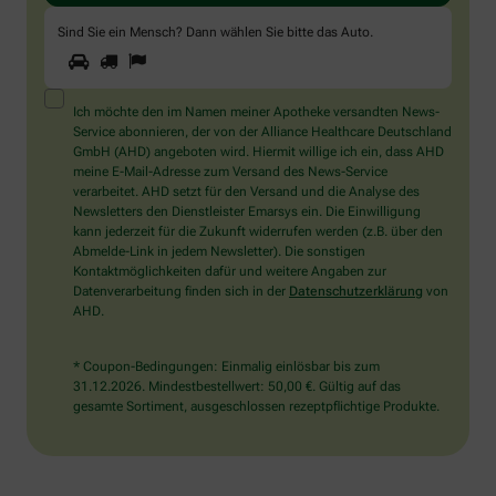
Sind Sie ein Mensch? Dann wählen Sie bitte
das Auto
.
1
2
3
Sind
Sie
ein
Mensch?
Ich möchte den im Namen meiner Apotheke versandten News-
Dann
Service abonnieren, der von der Alliance Healthcare Deutschland
wählen
GmbH (AHD) angeboten wird. Hiermit willige ich ein, dass AHD
Sie
meine E-Mail-Adresse zum Versand des News-Service
bitte
verarbeitet. AHD setzt für den Versand und die Analyse des
das
Newsletters den Dienstleister Emarsys ein. Die Einwilligung
Auto.
kann jederzeit für die Zukunft widerrufen werden (z.B. über den
Abmelde-Link in jedem Newsletter). Die sonstigen
Kontaktmöglichkeiten dafür und weitere Angaben zur
Datenverarbeitung finden sich in der
Datenschutzerklärung
von
AHD.
* Coupon-Bedingungen: Einmalig einlösbar bis zum
31.12.2026. Mindestbestellwert: 50,00 €. Gültig auf das
gesamte Sortiment, ausgeschlossen rezeptpflichtige Produkte.