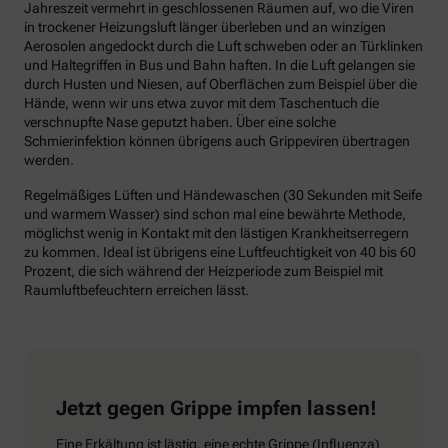
Jahreszeit vermehrt in geschlossenen Räumen auf, wo die Viren
in trockener Heizungsluft länger überleben und an winzigen
Aerosolen angedockt durch die Luft schweben oder an Türklinken
und Haltegriffen in Bus und Bahn haften. In die Luft gelangen sie
durch Husten und Niesen, auf Oberflächen zum Beispiel über die
Hände, wenn wir uns etwa zuvor mit dem Taschentuch die
verschnupfte Nase geputzt haben. Über eine solche
Schmierinfektion können übrigens auch Grippeviren übertragen
werden.
Regelmäßiges Lüften und Händewaschen (30 Sekunden mit Seife
und warmem Wasser) sind schon mal eine bewährte Methode,
möglichst wenig in Kontakt mit den lästigen Krankheitserregern
zu kommen. Ideal ist übrigens eine Luftfeuchtigkeit von 40 bis 60
Prozent, die sich während der Heizperiode zum Beispiel mit
Raumluftbefeuchtern erreichen lässt.
Jetzt gegen Grippe impfen lassen!
Eine Erkältung ist lästig, eine echte Grippe (Influenza)