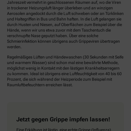
Jahreszeit vermehrt in geschlossenen Räumen auf, wo die Viren
in trockener Heizungsluft länger überleben und an winzigen
Aerosolen angedockt durch die Luft schweben oder an Türklinken
und Haltegriffen in Bus und Bahn haften. In die Luft gelangen sie
durch Husten und Niesen, auf Oberflächen zum Beispiel über die
Hände, wenn wir uns etwa zuvor mit dem Taschentuch die
verschnupfte Nase geputzt haben. Über eine solche
Schmierinfektion können übrigens auch Grippeviren übertragen
werden.
Regelmäßiges Lüften und Händewaschen (30 Sekunden mit Seife
und warmem Wasser) sind schon mal eine bewährte Methode,
möglichst wenig in Kontakt mit den lästigen Krankheitserregern
zu kommen. Ideal ist übrigens eine Luftfeuchtigkeit von 40 bis 60
Prozent, die sich während der Heizperiode zum Beispiel mit
Raumluftbefeuchtern erreichen lässt.
Jetzt gegen Grippe impfen lassen!
Eine Erkältung ist lästig, eine echte Grippe (Influenza)