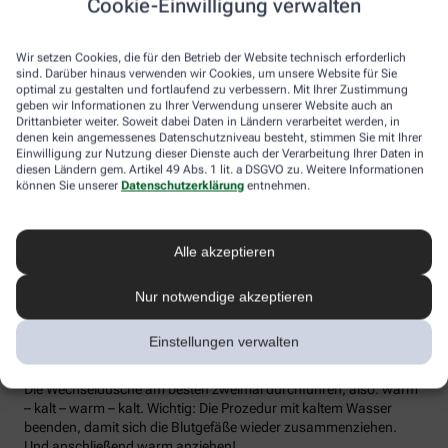
Cookie-Einwilligung verwalten
die Lymphe in die Lymphknoten transportiert werden, wo sich die
Abwehrzellen auf Erreger einstellen können.
Wir setzen Cookies, die für den Betrieb der Website technisch erforderlich
Wer bei Schmuddelwetter nicht vor die Tür mag, kann sein
sind. Darüber hinaus verwenden wir Cookies, um unsere Website für Sie
Immunsystem mit kalt-warmen Wechselduschen auf Trab
optimal zu gestalten und fortlaufend zu verbessern. Mit Ihrer Zustimmung
geben wir Informationen zu Ihrer Verwendung unserer Website auch an
bringen und die Anfälligkeit für Erkältungsinfekte senken. Der
Drittanbieter weiter. Soweit dabei Daten in Ländern verarbeitet werden, in
Kältereiz kurbelt die Durchblutung an und bringt den Kreislauf in
denen kein angemessenes Datenschutzniveau besteht, stimmen Sie mit Ihrer
Schwung, je regelmäßiger wir ihm ausgesetzt sind, desto
Einwilligung zur Nutzung dieser Dienste auch der Verarbeitung Ihrer Daten in
unempfindlicher reagiert der Körper in der kalten Jahreszeit auf
diesen Ländern gem. Artikel 49 Abs. 1 lit. a DSGVO zu. Weitere Informationen
die großen Temperaturunterschiede.
können Sie unserer
Datenschutzerklärung
entnehmen.
Probieren Sie zum Beispiel die Wechseldusche nach Pfarrer
Kneipp aus: Starten Sie mit einer kurzen, angenehm warmen
Alle akzeptieren
Dusche. Anschließend die Wassertemperatur auf kühl bis kalt
stellen und den Wasserstrahl vom rechten Fuß entlang bis zur
Hüfte führen und auf der Innenseite des Oberschenkels wieder
Nur notwendige akzeptieren
zurück zum Fuß. Dann ebenso die linke Körperseite abbrausen.
Dann sind die Arme dran: Auch hier geht’s wieder von unten nach
Einstellungen verwalten
oben, beginnend am rechten Handrücken bis zur Schulter und
von der Achsel am Innenarm wieder bis zur Handfläche zurück.
Die Wechseldusche am besten zweimal durchführen, also: warm
– kalt – warm – kalt. Wichtig: Die Prozedur mit kaltem Wasser
beenden, damit sich die Blutgefäße wieder zusammenziehen.
Und anschließend warm anziehen!