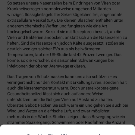
So setzen unsere Nasenzellen beim Eindringen von Viren oder
Krankheitserregern normalerweise umgehend Milliarden
winziger, flüssigkeitsgefüllter Sekretkügelchen frei, sogenannte
extrazelluläre Vesikel (EV). Die kleinen Bläschen enthalten unter
anderem chemische Waffen und fungieren wie eine Art
Lockvogelschwarm. So sind sie mit Rezeptoren besetzt, an die
Viren und Bakterien andocken, anstatt sich an die Nasenzellen zu
heften. Sind die Nasenzellen jedoch Kälte ausgesetzt, stoßen sie
deutlich weniger solcher EVs aus als bei wärmeren
Temperaturen, laut der US-Studie fast 42 Prozent weniger. Das
könne, so die Forscher, die saisonalen Schwankungen bei
Infektionen der oberen Atemwege erklären.
Das Tragen von Schutzmasken kann uns also schützen – es
verringert nicht nur den Kontakt mit Erkältungsviren, sondern hält
auch die Nasentemperatur warm. Doch unsere körpereigene
Gesundheitspolizei lässt sich auch auf andere Weise
unterstützen, um die lästigen Viren auf Abstand zu halten.
Oberstes Gebot: Packen Sie sich warm ein und gehen Sie auch bei
Wind und Wetter an die frische Luft, und zwar möglichst
mehrmals in der Woche. Studien zeigen, dass Bewegung wie ein
strammer Spaziergang, Schwimmen oder Radfahren die Anzahl
und die Qualität unserer Abwehrzellen deutlich steigert.
Regelmäßige Bewegung sorgt auch dafür, dass Fremdstoffe über