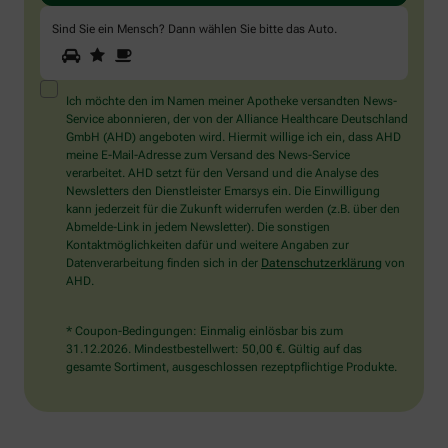
Sind Sie ein Mensch? Dann wählen Sie bitte
das Auto
.
1
2
3
Sind
Sie
ein
Mensch?
Ich möchte den im Namen meiner Apotheke versandten News-
Dann
Service abonnieren, der von der Alliance Healthcare Deutschland
wählen
GmbH (AHD) angeboten wird. Hiermit willige ich ein, dass AHD
Sie
meine E-Mail-Adresse zum Versand des News-Service
bitte
verarbeitet. AHD setzt für den Versand und die Analyse des
das
Newsletters den Dienstleister Emarsys ein. Die Einwilligung
Auto.
kann jederzeit für die Zukunft widerrufen werden (z.B. über den
Abmelde-Link in jedem Newsletter). Die sonstigen
Kontaktmöglichkeiten dafür und weitere Angaben zur
Datenverarbeitung finden sich in der
Datenschutzerklärung
von
AHD.
* Coupon-Bedingungen: Einmalig einlösbar bis zum
31.12.2026. Mindestbestellwert: 50,00 €. Gültig auf das
gesamte Sortiment, ausgeschlossen rezeptpflichtige Produkte.