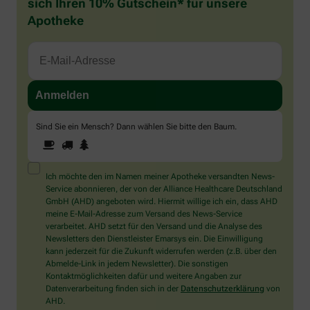
sich Ihren 10% Gutschein* für unsere
Apotheke
Sind Sie ein Mensch? Dann wählen Sie bitte
den Baum
.
1
2
3
Sind
Sie
ein
Mensch?
Ich möchte den im Namen meiner Apotheke versandten News-
Dann
Service abonnieren, der von der Alliance Healthcare Deutschland
wählen
GmbH (AHD) angeboten wird. Hiermit willige ich ein, dass AHD
Sie
meine E-Mail-Adresse zum Versand des News-Service
bitte
verarbeitet. AHD setzt für den Versand und die Analyse des
den
Newsletters den Dienstleister Emarsys ein. Die Einwilligung
Baum.
kann jederzeit für die Zukunft widerrufen werden (z.B. über den
Abmelde-Link in jedem Newsletter). Die sonstigen
Kontaktmöglichkeiten dafür und weitere Angaben zur
Datenverarbeitung finden sich in der
Datenschutzerklärung
von
AHD.