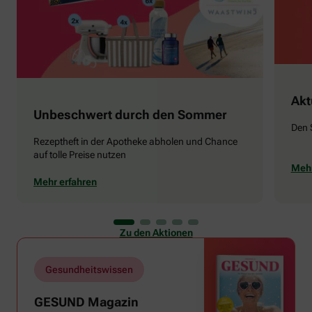
Akt
Unbeschwert durch den Sommer
Den 
Rezeptheft in der Apotheke abholen und Chance
auf tolle Preise nutzen
Mehr
Mehr erfahren
Zu den Aktionen
Gesundheitswissen
GESUND Magazin