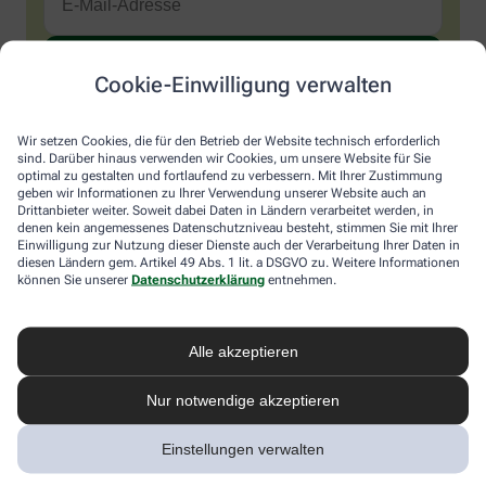
Cookie-Einwilligung verwalten
Sind Sie ein Mensch? Dann wählen Sie bitte
das Haus
.
1
2
3
Sind
Wir setzen Cookies, die für den Betrieb der Website technisch erforderlich
Sie
sind. Darüber hinaus verwenden wir Cookies, um unsere Website für Sie
ein
optimal zu gestalten und fortlaufend zu verbessern. Mit Ihrer Zustimmung
Mensch?
Ich möchte den im Namen meiner Apotheke versandten News-
geben wir Informationen zu Ihrer Verwendung unserer Website auch an
Dann
Service abonnieren, der von der Alliance Healthcare Deutschland
Drittanbieter weiter. Soweit dabei Daten in Ländern verarbeitet werden, in
wählen
GmbH (AHD) angeboten wird. Hiermit willige ich ein, dass AHD
denen kein angemessenes Datenschutzniveau besteht, stimmen Sie mit Ihrer
Sie
Einwilligung zur Nutzung dieser Dienste auch der Verarbeitung Ihrer Daten in
meine E-Mail-Adresse zum Versand des News-Service
diesen Ländern gem. Artikel 49 Abs. 1 lit. a DSGVO zu. Weitere Informationen
bitte
verarbeitet. AHD setzt für den Versand und die Analyse des
können Sie unserer
Datenschutzerklärung
entnehmen.
das
Newsletters den Dienstleister Emarsys ein. Die Einwilligung
Haus.
kann jederzeit für die Zukunft widerrufen werden (z.B. über den
Abmelde-Link in jedem Newsletter). Die sonstigen
Kontaktmöglichkeiten dafür und weitere Angaben zur
Alle akzeptieren
Datenverarbeitung finden sich in der
Datenschutzerklärung
von
AHD.
Nur notwendige akzeptieren
* Coupon-Bedingungen: Einmalig einlösbar bis zum
Einstellungen verwalten
31.12.2026. Mindestbestellwert: 50,00 €. Gültig auf das
gesamte Sortiment, ausgeschlossen rezeptpflichtige Produkte.