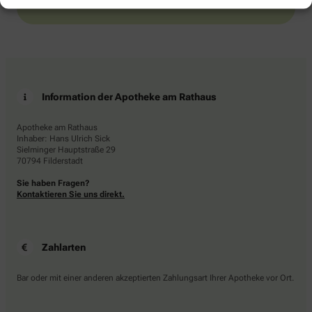
Information der Apotheke am Rathaus
Apotheke am Rathaus
Inhaber: Hans Ulrich Sick
Sielminger Hauptstraße 29
70794 Filderstadt
Sie haben Fragen?
Kontaktieren Sie uns direkt.
Zahlarten
Bar oder mit einer anderen akzeptierten Zahlungsart Ihrer Apotheke vor Ort.