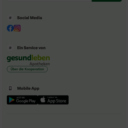
Social Media
Ein Service von
Über die Kooperation
Mobile App