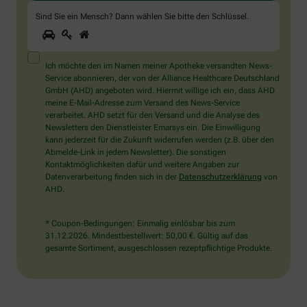
Sind Sie ein Mensch? Dann wählen Sie bitte
den Schlüssel
.
1
2
3
Sind
Sie
ein
Mensch?
Ich möchte den im Namen meiner Apotheke versandten News-
Dann
Service abonnieren, der von der Alliance Healthcare Deutschland
wählen
GmbH (AHD) angeboten wird. Hiermit willige ich ein, dass AHD
Sie
meine E-Mail-Adresse zum Versand des News-Service
bitte
verarbeitet. AHD setzt für den Versand und die Analyse des
den
Newsletters den Dienstleister Emarsys ein. Die Einwilligung
Schlüssel.
kann jederzeit für die Zukunft widerrufen werden (z.B. über den
Abmelde-Link in jedem Newsletter). Die sonstigen
Kontaktmöglichkeiten dafür und weitere Angaben zur
Datenverarbeitung finden sich in der
Datenschutzerklärung
von
AHD.
* Coupon-Bedingungen: Einmalig einlösbar bis zum
31.12.2026. Mindestbestellwert: 50,00 €. Gültig auf das
gesamte Sortiment, ausgeschlossen rezeptpflichtige Produkte.