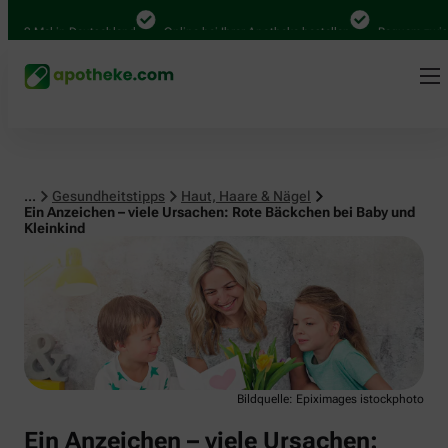
Haut, Haare & Nägel
00 Mal in Deutschland
Online bei Ihrer Apotheke bestellen
Bequem zwische
...
Gesundheitstipps
Haut, Haare & Nägel
Ein Anzeichen – viele Ursachen: Rote Bäckchen bei Baby und
Kleinkind
Bildquelle: Epiximages istockphoto
Ein Anzeichen – viele Ursachen: