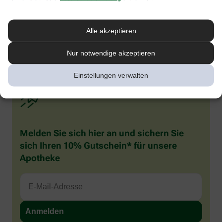
werden und auffällig viel speicheln. Sie reiben häufig an ihrem
gereizten Zahnfleisch und kauen auf allem herum, was ihnen in
die Finger gerät. Rote Backen beim Baby oder Kleinkind sind also
Alle akzeptieren
häufig verbreitet, in den meisten Fällen besteht aber kein Grund
zur Sorge. Wenn Sie sich unsicher sind, was die Ursache betrifft,
sollten Sie Ihren Kinderarzt konsultieren.
Nur notwendige akzeptieren
Einstellungen verwalten
Melden Sie sich hier an und sichern Sie
sich Ihren 10% Gutschein* für unsere
Apotheke