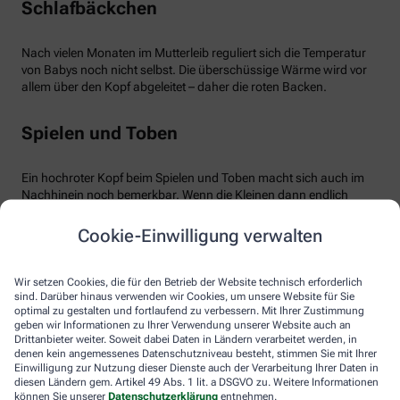
Schlafbäckchen
Nach vielen Monaten im Mutterleib reguliert sich die Temperatur
von Babys noch nicht selbst. Die überschüssige Wärme wird vor
allem über den Kopf abgeleitet – daher die roten Backen.
Spielen und Toben
Ein hochroter Kopf beim Spielen und Toben macht sich auch im
Nachhinein noch bemerkbar. Wenn die Kleinen dann endlich
äußerst müde ins Bett fallen, ist der Kopf noch gut durchblutet –
bemerkbar an den warmen roten Wangen. Übrigens kann auch
Cookie-Einwilligung verwalten
eine Überhitzung im Kinder- oder Spielzimmer zu hochroten
Bäckchen führen.
Wir setzen Cookies, die für den Betrieb der Website technisch erforderlich
sind. Darüber hinaus verwenden wir Cookies, um unsere Website für Sie
Zahnen
optimal zu gestalten und fortlaufend zu verbessern. Mit Ihrer Zustimmung
geben wir Informationen zu Ihrer Verwendung unserer Website auch an
Drittanbieter weiter. Soweit dabei Daten in Ländern verarbeitet werden, in
denen kein angemessenes Datenschutzniveau besteht, stimmen Sie mit Ihrer
Kein Grund zur Sorge besteht, wenn das Baby zahnt. Erhöhte
Einwilligung zur Nutzung dieser Dienste auch der Verarbeitung Ihrer Daten in
Temperatur ist dann ganz normal, ebenso wie die damit
diesen Ländern gem. Artikel 49 Abs. 1 lit. a DSGVO zu. Weitere Informationen
einhergehenden roten Bäckchen. Babys können dann weinerlich
können Sie unserer
Datenschutzerklärung
entnehmen.