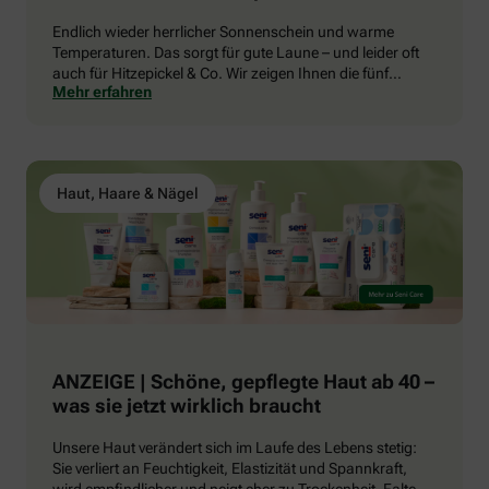
Endlich wieder herrlicher Sonnenschein und warme
Temperaturen. Das sorgt für gute Laune – und leider oft
auch für Hitzepickel & Co. Wir zeigen Ihnen die fünf
Mehr erfahren
häufigsten Hautprobleme im Sommer und was Sie
dagegen tun können.
Haut, Haare & Nägel
ANZEIGE | Schöne, gepflegte Haut ab 40 –
was sie jetzt wirklich braucht
Unsere Haut verändert sich im Laufe des Lebens stetig:
Sie verliert an Feuchtigkeit, Elastizität und Spannkraft,
wird empfindlicher und neigt eher zu Trockenheit, Falten