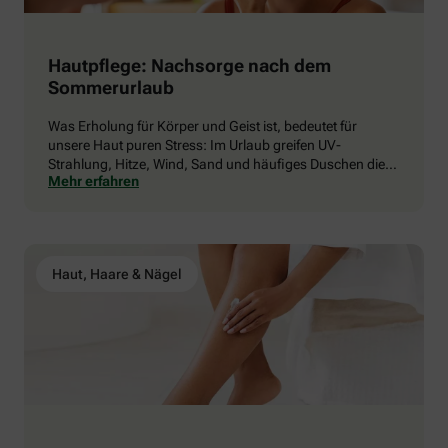
Hautpflege: Nachsorge nach dem
Sommerurlaub
Was Erholung für Körper und Geist ist, bedeutet für
unsere Haut puren Stress: Im Urlaub greifen UV-
Strahlung, Hitze, Wind, Sand und häufiges Duschen die
Mehr erfahren
natürliche Hautbarriere an. Dermatologen raten daher zu
einer gezielten Pflege Routine nach der Rückkehr, um
die Haut zu beruhigen, zu regenerieren und vorzeitiger
Hautalterung vorzubeugen. Wie Sie strapazierte
Sommerhaut jetzt wieder ins Gleichgewicht bringen und
Haut, Haare & Nägel
geschmeidig halten.