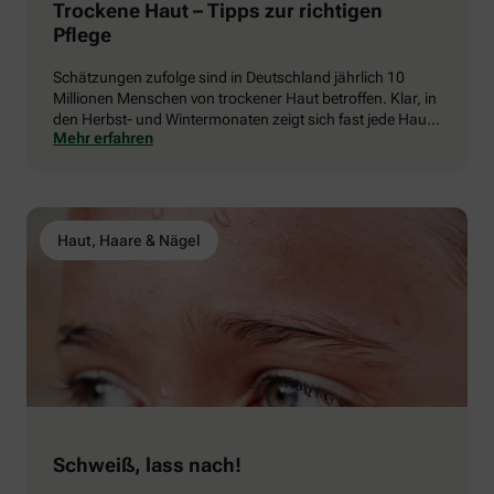
Trockene Haut – Tipps zur richtigen
Pflege
Schätzungen zufolge sind in Deutschland jährlich 10
Millionen Menschen von trockener Haut betroffen. Klar, in
den Herbst- und Wintermonaten zeigt sich fast jede Haut
Mehr erfahren
besonders sensibel und pflegebedürftig – allerdings gibt
es weitere Ursachen wie etwa bestimmte Erkrankungen.
Die gute Nachricht: Mit ein paar einfachen Maßnahmen
bekommen Sie das Problem in den Griff.
Haut, Haare & Nägel
Schweiß, lass nach!