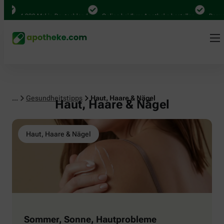
eutschland
Online bei Ihrer Apotheke bestellen
Bequem zwischen Abholung 
...
Gesundheitstipps
Haut, Haare & Nägel
Haut, Haare & Nägel
Haut, Haare & Nägel
Sommer, Sonne, Hautprobleme