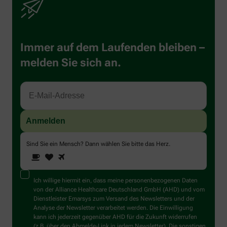
Immer auf dem Laufenden bleiben –
melden Sie sich an.
Sind Sie ein Mensch? Dann wählen Sie bitte
das Herz
.
1
2
3
Sind
Sie
ein
Mensch?
Ich willige hiermit ein, dass meine personenbezogenen Daten
Dann
von der Alliance Healthcare Deutschland GmbH (AHD) und vom
wählen
Dienstleister Emarsys zum Versand des Newsletters und der
Sie
Analyse der Newsletter verarbeitet werden. Die Einwilligung
bitte
kann ich jederzeit gegenüber AHD für die Zukunft widerrufen
das
(z.B. über den Abmelde-Link in jedem Newsletter). Die sonstigen