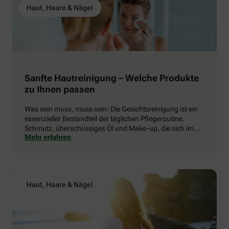
Haut, Haare & Nägel
Sanfte Hautreinigung – Welche Produkte
zu Ihnen passen
Was sein muss, muss sein: Die Gesichtsreinigung ist ein
essenzieller Bestandteil der täglichen Pflegeroutine.
Schmutz, überschüssiges Öl und Make-up, die sich im
Mehr erfahren
Laufe des Tages ansammeln, müssen runter. Gehen Sie
dabei aber behutsam vor.
Haut, Haare & Nägel