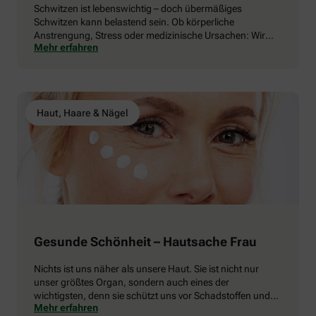
Schwitzen ist lebenswichtig – doch übermäßiges
Schwitzen kann belastend sein. Ob körperliche
Anstrengung, Stress oder medizinische Ursachen: Wir
Mehr erfahren
erklären, warum wir schwitzen, was normal ist und was
Sie tun können, wenn der Schweiß zur Herausforderung
wird.
Haut, Haare & Nägel
Gesunde Schönheit – Hautsache Frau
Nichts ist uns näher als unsere Haut. Sie ist nicht nur
unser größtes Organ, sondern auch eines der
wichtigsten, denn sie schützt uns vor Schadstoffen und
Mehr erfahren
Bakterien. Deshalb lohnt es sich, sie zu hegen und zu