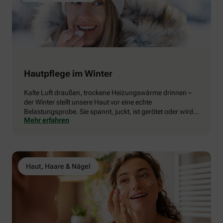
Hautpflege im Winter
Kalte Luft draußen, trockene Heizungswärme drinnen –
der Winter stellt unsere Haut vor eine echte
Belastungsprobe. Sie spannt, juckt, ist gerötet oder wird
Mehr erfahren
sogar rissig. Damit es nicht so weit kommt, braucht
unsere Haut jetzt vor allem eines: liebevolle Zuwendung!
Unsere Tipps, damit Ihre Haut in der kalten Jahreszeit
geschmeidig bleibt.
Haut, Haare & Nägel