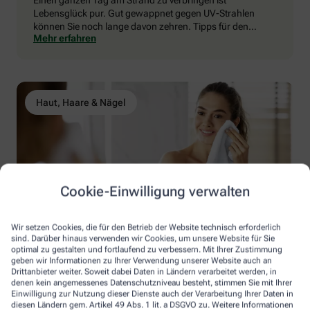
Einen ganzen Tag am Strand zu verbringen ist
Lebensglück pur. Gut gewappnet gegen UV-Strahlen
können Sie noch lange davon zehren. Tipps für den
Mehr erfahren
richtigen Sonnenschutz.
Haut, Haare & Nägel
Cookie-Einwilligung verwalten
Pflegeplus nach dem Sonnenbad – Was
die Haut jetzt braucht
Wir setzen Cookies, die für den Betrieb der Website technisch erforderlich
sind. Darüber hinaus verwenden wir Cookies, um unsere Website für Sie
After-Sun-Lotionen versorgen die Haut mit Feuchtigkeit,
optimal zu gestalten und fortlaufend zu verbessern. Mit Ihrer Zustimmung
kühlen und beruhigen. Warum Sonnenanbeter auf dieses
geben wir Informationen zu Ihrer Verwendung unserer Website auch an
Extra nicht verzichten sollten.
Drittanbieter weiter. Soweit dabei Daten in Ländern verarbeitet werden, in
Mehr erfahren
denen kein angemessenes Datenschutzniveau besteht, stimmen Sie mit Ihrer
Einwilligung zur Nutzung dieser Dienste auch der Verarbeitung Ihrer Daten in
diesen Ländern gem. Artikel 49 Abs. 1 lit. a DSGVO zu. Weitere Informationen