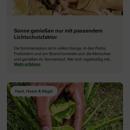
Sonne genießen nur mit passendem
Lichtschutzfaktor
Die Sommersaison ist in vollem Gange. In den Parks,
Freibädern und am Strand tummeln sich die Menschen
und genießen ihr Sonnenbad. Wer sich regelmäßig mit
Mehr erfahren
einem ausreichend hohen Lichtschutzfaktor eincremt und
seine Eigenschutzzeit kennt, schützt seine Haut vor
Schäden und Alterungsprozessen.
Haut, Haare & Nägel