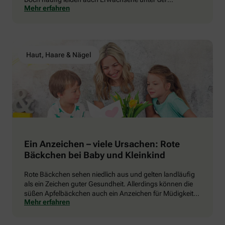
Mehr erfahren
sogenannten Akne Tarda, auch Alters- oder Spätakne
genannt.
Haut, Haare & Nägel
Ein Anzeichen – viele Ursachen: Rote
Bäckchen bei Baby und Kleinkind
Rote Bäckchen sehen niedlich aus und gelten landläufig
als ein Zeichen guter Gesundheit. Allerdings können die
süßen Apfelbäckchen auch ein Anzeichen für Müdigkeit,
Mehr erfahren
Zahnen oder eine Krankheit sein. Hat das Rumtoben die
Rötung ins Gesicht gezaubert oder handelt es sich
vielleicht doch um eine Krankheit? Wir haben die