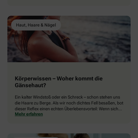
pflegen
Haut, Haare & Nägel
Körperwissen – Woher kommt die
Gänsehaut?
Ein kalter Windstoß oder ein Schreck – schon stehen uns
die Haare zu Berge. Als wir noch dichtes Fell besaßen, bot
dieser Reflex einen echten Überlebensvorteil: Wenn sich
Mehr erfahren
die Haare bei Kälte aufrichteten, wurde Luft in ihren
Zwischenräumen eingeschlossen.