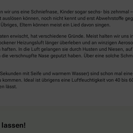
len wir uns eine Schniefnase, Kinder sogar sechs- bis zehnmal 
kt auslösen können, noch nicht kennt und erst Abwehrstoffe ge
 Übriges, Eltern können meist ein Lied davon singen.
n erwischt, hat verschiedene Gründe. Meist halten wir uns in 
ockener Heizungsluft länger überleben und an winzigen Aeros
n haften. In die Luft gelangen sie durch Husten und Niesen, au
die verschnupfte Nase geputzt haben. Über eine solche Schmi
ekunden mit Seife und warmem Wasser) sind schon mal eine 
u kommen. Ideal ist übrigens eine Luftfeuchtigkeit von 40 bis 6
n lässt.
 lassen!