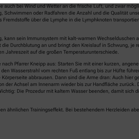
e auch bei Wind und Wetter an die frische Luft, und zwar mögl
 Schwimmen oder Radfahren die Anzahl und die Qualität unsere
Fremdstoffe über die Lymphe in die Lymphknoten transportier
g, kann sein Immunsystem mit kalt-warmen Wechselduschen auf 
t die Durchblutung an und bringt den Kreislauf in Schwung, je 
lten Jahreszeit auf die großen Temperaturunterschiede.
 nach Pfarrer Kneipp aus: Starten Sie mit einer kurzen, ang
d den Wasserstrahl vom rechten Fuß entlang bis zur Hüfte führ
 Körperseite abbrausen. Dann sind die Arme dran: Auch hier g
von der Achsel am Innenarm wieder bis zur Handfläche zurück
. Wichtig: Die Prozedur mit kaltem Wasser beenden, damit sic
n ähnlichen Trainingseffekt. Bei bestehendem Herzleiden aber