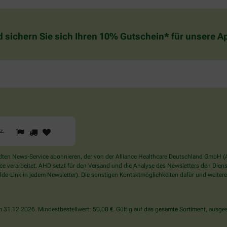
d sichern Sie sich Ihren 10% Gutschein* für unsere 
1
2
3
Sind
rz
.
Sie
ein
Mensch?
en News-Service abonnieren, der von der Alliance Healthcare Deutschland GmbH (AH
Dann
verarbeitet. AHD setzt für den Versand und die Analyse des Newsletters den Dienstle
wählen
de-Link in jedem Newsletter). Die sonstigen Kontaktmöglichkeiten dafür und weitere
Sie
bitte
das
31.12.2026. Mindestbestellwert: 50,00 €. Gültig auf das gesamte Sortiment, ausges
Herz.