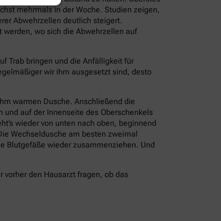
ichst mehrmals in der Woche. Studien zeigen,
r Abwehrzellen deutlich steigert.
t werden, wo sich die Abwehrzellen auf
Trab bringen und die Anfälligkeit für
regelmäßiger wir ihm ausgesetzt sind, desto
enehm warmen Dusche. Anschließend die
en und auf der Innenseite des Oberschenkels
eht’s wieder von unten nach oben, beginnend
. Die Wechseldusche am besten zweimal
h die Blutgefäße wieder zusammenziehen. Und
 vorher den Hausarzt fragen, ob das