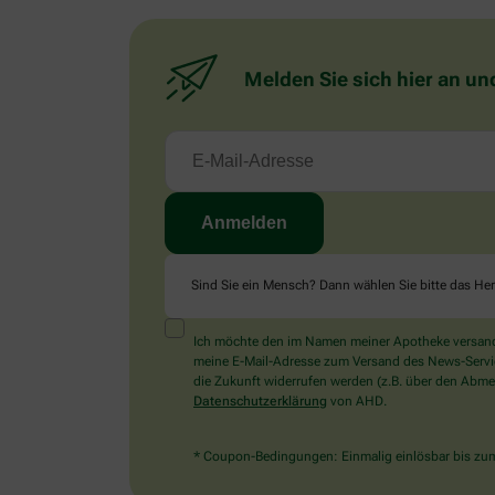
Melden Sie sich hier an un
Sind Sie ein Mensch? Dann wählen Sie bitte
das He
Ich möchte den im Namen meiner Apotheke versandt
meine E-Mail-Adresse zum Versand des News-Service 
die Zukunft widerrufen werden (z.B. über den Abmel
Datenschutzerklärung
von AHD.
* Coupon-Bedingungen: Einmalig einlösbar bis zum 