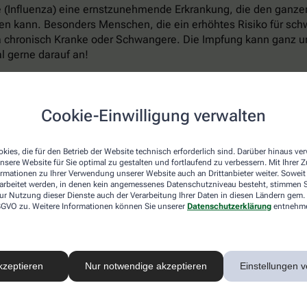
ppe (Influenza) eine ernstzunehmende Erkrankung, die den ganz
 kann. Besonders Menschen, die ein erhöhtes Risiko für schwe
a chronisch Kranke oder Schwangere. Die Impfung kann ganz un
l gerne darauf an!
Cookie-Einwilligung verwalten
en
isten Erkältungserreger in den Körper eindringen, ist im Wint
kies, die für den Betrieb der Website technisch erforderlich sind. Darüber hinaus v
er für Infektionen macht. Forscher der renommierten Harvard U
nsere Website für Sie optimal zu gestalten und fortlaufend zu verbessern. Mit Ihrer
ormationen zu Ihrer Verwendung unserer Website auch an Drittanbieter weiter. Soweit
elbar unser Abwehrsystem schwächt und Atemwegserkrankungen 
rarbeitet werden, in denen kein angemessenes Datenschutzniveau besteht, stimmen Si
ur Nutzung dieser Dienste auch der Verarbeitung Ihrer Daten in diesen Ländern gem. 
 von Viren oder Krankheitserregern normalerweise umgehend Mil
 DSGVO zu. Weitere Informationen können Sie unserer
Datenschutzerklärung
entnehm
re Vesikel (EV). Die kleinen Bläschen enthalten unter anderem
besetzt, an die Viren und Bakterien andocken, anstatt sich an
ie deutlich weniger solcher EVs aus als bei wärmeren Temperat
sonalen Schwankungen bei Infektionen der oberen Atemwege er
kzeptieren
Nur notwendige akzeptieren
Einstellungen v
hützen – es verringert nicht nur den Kontakt mit Erkältungsvi
lizei lässt sich auch auf andere Weise unterstützen, um die l