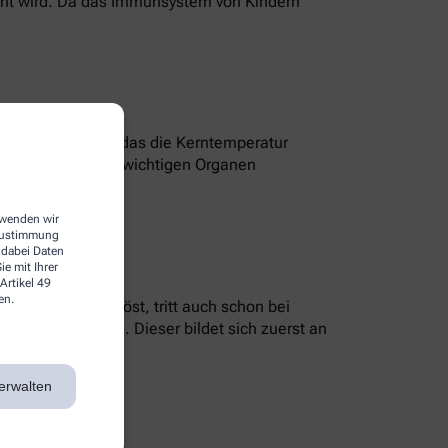
sacht wird. Da das Immunsystem von Kindern
 einem Programm, das die Kerntemperatur
ilen mit überlebenswichtigen Organen
m Gehirn.
erwenden wir
 Zustimmung
 dabei Daten
e mit Ihrer
Artikel 49
en.
e Infektion auslöst, tritt auch schon bei
er Hautausschlag. Dieser bildet sich zuerst an
erwalten