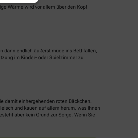
sige Wärme wird vor allem über den Kopf
 dann endlich äußerst müde ins Bett fallen,
itzung im Kinder- oder Spielzimmer zu
die damit einhergehenden roten Bäckchen.
nfleisch und kauen auf allem herum, was ihnen
 besteht aber kein Grund zur Sorge. Wenn Sie