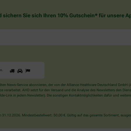
d sichern Sie sich Ihren 10% Gutschein* für unsere 
1
2
3
Sind
to
.
Sie
ein
Mensch?
en News-Service abonnieren, der von der Alliance Healthcare Deutschland GmbH (AH
Dann
verarbeitet. AHD setzt für den Versand und die Analyse des Newsletters den Dienstle
wählen
de-Link in jedem Newsletter). Die sonstigen Kontaktmöglichkeiten dafür und weitere
Sie
bitte
das
31.12.2026. Mindestbestellwert: 50,00 €. Gültig auf das gesamte Sortiment, ausges
Auto.