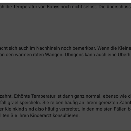
ich die Temperatur von Babys noch nicht selbst. Die überschüs
cht sich auch im Nachhinein noch bemerkbar. Wenn die Kleinen
r an den warmen roten Wangen. Übrigens kann auch eine Überh
 zahnt. Erhöhte Temperatur ist dann ganz normal, ebenso wie 
llig viel speicheln. Sie reiben häufig an ihrem gereizten Zah
r Kleinkind sind also häufig verbreitet, in den meisten Fällen
llten Sie Ihren Kinderarzt konsultieren.