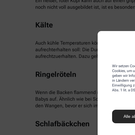
Ein heißer, roter Kopf kann auch auf einen gr
noch nicht voll ausgebildet ist, ist es besonders
Kälte
Auch kühle Temperaturen können für rote Bäck
aufrechterhalten soll: Die Durchblutung wird 
aufrechtzuerhalten. Dazu gehören neben dem 
Wir setzen Coo
Cookies, um u
Ringelröteln
geben wir Inf
in Ländern ve
Einwilligung z
Abs. 1 lit. a
Wenn die Backen flammend rot sind, kann es si
Babys auf. Ähnlich wie bei Scharlach, Masern, 
den Wangen, bevor er sich im gesamten Gesich
Alle a
Schlafbäckchen