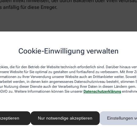
ippalen Infekt hinweisen, der durch Bakterien oder Viren verur
 anfällig für diese Erreger.
chen verantwortlich sein. Der Körper reagiert dann sofort mit
Cookie-Einwilligung verwalten
in Extremitäten wie den Händen gedrosselt, um sie in Körperte
Torso mit Lunge, Leber, Herz und Nieren auch der Kopf mit de
kies, die für den Betrieb der Website technisch erforderlich sind. Darüber hinaus v
nsere Website für Sie optimal zu gestalten und fortlaufend zu verbessern. Mit Ihrer
ormationen zu Ihrer Verwendung unserer Website auch an Drittanbieter weiter. Soweit
rarbeitet werden, in denen kein angemessenes Datenschutzniveau besteht, stimmen Si
ur Nutzung dieser Dienste auch der Verarbeitung Ihrer Daten in diesen Ländern gem. 
 DSGVO zu. Weitere Informationen können Sie unserer
Datenschutzerklärung
entnehm
ch um Ringelröteln handeln. Der hoch ansteckende Virus, der di
Röteln oder dem Dreitagefieber erscheinen Ringelröteln als rot
t ausbreitet.
kzeptieren
Nur notwendige akzeptieren
Einstellungen v