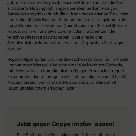
Jahreszeit vermehrt in geschlossenen Räumen auf, wo die Viren
in trockener Heizungsluft länger überleben und an winzigen
Aerosolen angedockt durch die Luft schweben oder an Türklinken
und Haltegriffen in Bus und Bahn haften. In die Luft gelangen sie
durch Husten und Niesen, auf Oberflächen zum Beispiel über die
Hände, wenn wir uns etwa zuvor mit dem Taschentuch die
verschnupfte Nase geputzt haben. Über eine solche
Schmierinfektion können übrigens auch Grippeviren übertragen
werden.
Regelmäßiges Lüften und Händewaschen (30 Sekunden mit Seife
und warmem Wasser) sind schon mal eine bewährte Methode,
möglichst wenig in Kontakt mit den lästigen Krankheitserregern
zu kommen. Ideal ist übrigens eine Luftfeuchtigkeit von 40 bis 60
Prozent, die sich während der Heizperiode zum Beispiel mit
Raumluftbefeuchtern erreichen lässt.
Jetzt gegen Grippe impfen lassen!
Eine Erkältung ist lästig, eine echte Grippe (Influenza)