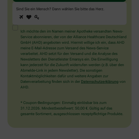
Sind Sie ein Mensch? Dann wählen Sie bitte
das Herz
.
1
2
3
Sind
Sie
ein
Mensch?
Ich möchte den im Namen meiner Apotheke versandten News-
Dann
Service abonnieren, der von der Alliance Healthcare Deutschland
wählen
GmbH (AHD) angeboten wird. Hiermit willige ich ein, dass AHD
Sie
meine E-Mail-Adresse zum Versand des News-Service
bitte
verarbeitet. AHD setzt für den Versand und die Analyse des
das
Newsletters den Dienstleister Emarsys ein. Die Einwilligung
Herz.
kann jederzeit für die Zukunft widerrufen werden (z.B. über den
Abmelde-Link in jedem Newsletter). Die sonstigen
Kontaktmöglichkeiten dafür und weitere Angaben zur
Datenverarbeitung finden sich in der
Datenschutzerklärung
von
AHD.
* Coupon-Bedingungen: Einmalig einlösbar bis zum
31.12.2026. Mindestbestellwert: 50,00 €. Gültig auf das
gesamte Sortiment, ausgeschlossen rezeptpflichtige Produkte.