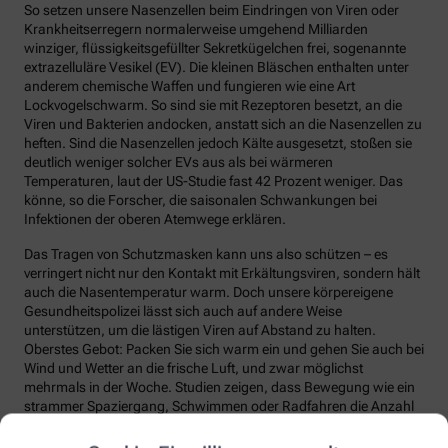
So setzen unsere Nasenzellen beim Eindringen von Viren oder
Krankheitserregern normalerweise umgehend Milliarden
winziger, flüssigkeitsgefüllter Sekretkügelchen frei, sogenannte
extrazelluläre Vesikel (EV). Die kleinen Bläschen enthalten unter
anderem chemische Waffen und fungieren wie eine Art
Lockvogelschwarm. So sind sie mit Rezeptoren besetzt, an die
Viren und Bakterien andocken, anstatt sich an die Nasenzellen zu
heften. Sind die Nasenzellen jedoch Kälte ausgesetzt, stoßen sie
deutlich weniger solcher EVs aus als bei wärmeren
Temperaturen, laut der US-Studie fast 42 Prozent weniger. Das
könne, so die Forscher, die saisonalen Schwankungen bei
Infektionen der oberen Atemwege erklären.
Das Tragen von Schutzmasken kann uns also schützen – es
verringert nicht nur den Kontakt mit Erkältungsviren, sondern hält
auch die Nasentemperatur warm. Doch unsere körpereigene
Gesundheitspolizei lässt sich auch auf andere Weise
unterstützen, um die lästigen Viren auf Abstand zu halten.
Oberstes Gebot: Packen Sie sich warm ein und gehen Sie auch bei
Wind und Wetter an die frische Luft, und zwar möglichst
mehrmals in der Woche. Studien zeigen, dass Bewegung wie ein
strammer Spaziergang, Schwimmen oder Radfahren die Anzahl
und die Qualität unserer Abwehrzellen deutlich steigert.
Regelmäßige Bewegung sorgt auch dafür, dass Fremdstoffe über