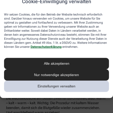
Cookie-Einwilligung verwalten
die Lymphe in die Lymphknoten transportiert werden, wo sich die
Abwehrzellen auf Erreger einstellen können.
Wir setzen Cookies, die für den Betrieb der Website technisch erforderlich
Wer bei Schmuddelwetter nicht vor die Tür mag, kann sein
sind. Darüber hinaus verwenden wir Cookies, um unsere Website für Sie
Immunsystem mit kalt-warmen Wechselduschen auf Trab
optimal zu gestalten und fortlaufend zu verbessern. Mit Ihrer Zustimmung
geben wir Informationen zu Ihrer Verwendung unserer Website auch an
bringen und die Anfälligkeit für Erkältungsinfekte senken. Der
Drittanbieter weiter. Soweit dabei Daten in Ländern verarbeitet werden, in
Kältereiz kurbelt die Durchblutung an und bringt den Kreislauf in
denen kein angemessenes Datenschutzniveau besteht, stimmen Sie mit Ihrer
Schwung, je regelmäßiger wir ihm ausgesetzt sind, desto
Einwilligung zur Nutzung dieser Dienste auch der Verarbeitung Ihrer Daten in
unempfindlicher reagiert der Körper in der kalten Jahreszeit auf
diesen Ländern gem. Artikel 49 Abs. 1 lit. a DSGVO zu. Weitere Informationen
die großen Temperaturunterschiede.
können Sie unserer
Datenschutzerklärung
entnehmen.
Probieren Sie zum Beispiel die Wechseldusche nach Pfarrer
Kneipp aus: Starten Sie mit einer kurzen, angenehm warmen
Alle akzeptieren
Dusche. Anschließend die Wassertemperatur auf kühl bis kalt
stellen und den Wasserstrahl vom rechten Fuß entlang bis zur
Hüfte führen und auf der Innenseite des Oberschenkels wieder
Nur notwendige akzeptieren
zurück zum Fuß. Dann ebenso die linke Körperseite abbrausen.
Dann sind die Arme dran: Auch hier geht’s wieder von unten nach
Einstellungen verwalten
oben, beginnend am rechten Handrücken bis zur Schulter und
von der Achsel am Innenarm wieder bis zur Handfläche zurück.
Die Wechseldusche am besten zweimal durchführen, also: warm
– kalt – warm – kalt. Wichtig: Die Prozedur mit kaltem Wasser
beenden, damit sich die Blutgefäße wieder zusammenziehen.
Und anschließend warm anziehen!