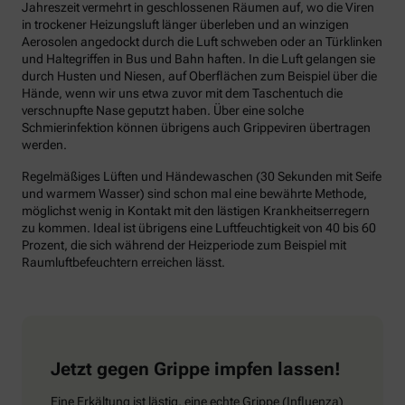
Jahreszeit vermehrt in geschlossenen Räumen auf, wo die Viren
in trockener Heizungsluft länger überleben und an winzigen
Aerosolen angedockt durch die Luft schweben oder an Türklinken
und Haltegriffen in Bus und Bahn haften. In die Luft gelangen sie
durch Husten und Niesen, auf Oberflächen zum Beispiel über die
Hände, wenn wir uns etwa zuvor mit dem Taschentuch die
verschnupfte Nase geputzt haben. Über eine solche
Schmierinfektion können übrigens auch Grippeviren übertragen
werden.
Regelmäßiges Lüften und Händewaschen (30 Sekunden mit Seife
und warmem Wasser) sind schon mal eine bewährte Methode,
möglichst wenig in Kontakt mit den lästigen Krankheitserregern
zu kommen. Ideal ist übrigens eine Luftfeuchtigkeit von 40 bis 60
Prozent, die sich während der Heizperiode zum Beispiel mit
Raumluftbefeuchtern erreichen lässt.
Jetzt gegen Grippe impfen lassen!
Eine Erkältung ist lästig, eine echte Grippe (Influenza)