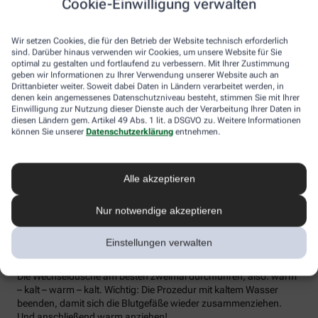
Cookie-Einwilligung verwalten
die Lymphe in die Lymphknoten transportiert werden, wo sich die
Abwehrzellen auf Erreger einstellen können.
Wir setzen Cookies, die für den Betrieb der Website technisch erforderlich
Wer bei Schmuddelwetter nicht vor die Tür mag, kann sein
sind. Darüber hinaus verwenden wir Cookies, um unsere Website für Sie
Immunsystem mit kalt-warmen Wechselduschen auf Trab
optimal zu gestalten und fortlaufend zu verbessern. Mit Ihrer Zustimmung
geben wir Informationen zu Ihrer Verwendung unserer Website auch an
bringen und die Anfälligkeit für Erkältungsinfekte senken. Der
Drittanbieter weiter. Soweit dabei Daten in Ländern verarbeitet werden, in
Kältereiz kurbelt die Durchblutung an und bringt den Kreislauf in
denen kein angemessenes Datenschutzniveau besteht, stimmen Sie mit Ihrer
Schwung, je regelmäßiger wir ihm ausgesetzt sind, desto
Einwilligung zur Nutzung dieser Dienste auch der Verarbeitung Ihrer Daten in
unempfindlicher reagiert der Körper in der kalten Jahreszeit auf
diesen Ländern gem. Artikel 49 Abs. 1 lit. a DSGVO zu. Weitere Informationen
die großen Temperaturunterschiede.
können Sie unserer
Datenschutzerklärung
entnehmen.
Probieren Sie zum Beispiel die Wechseldusche nach Pfarrer
Kneipp aus: Starten Sie mit einer kurzen, angenehm warmen
Alle akzeptieren
Dusche. Anschließend die Wassertemperatur auf kühl bis kalt
stellen und den Wasserstrahl vom rechten Fuß entlang bis zur
Hüfte führen und auf der Innenseite des Oberschenkels wieder
Nur notwendige akzeptieren
zurück zum Fuß. Dann ebenso die linke Körperseite abbrausen.
Dann sind die Arme dran: Auch hier geht’s wieder von unten nach
Einstellungen verwalten
oben, beginnend am rechten Handrücken bis zur Schulter und
von der Achsel am Innenarm wieder bis zur Handfläche zurück.
Die Wechseldusche am besten zweimal durchführen, also: warm
– kalt – warm – kalt. Wichtig: Die Prozedur mit kaltem Wasser
beenden, damit sich die Blutgefäße wieder zusammenziehen.
Und anschließend warm anziehen!