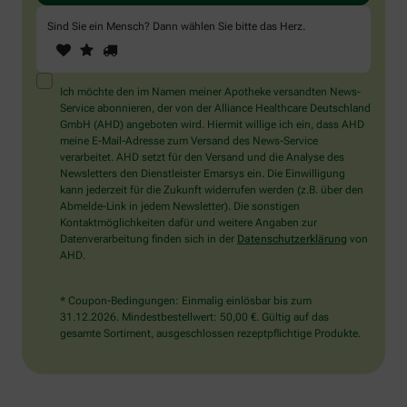
Sind Sie ein Mensch? Dann wählen Sie bitte
das Herz
.
1
2
3
Sind
Sie
ein
Mensch?
Ich möchte den im Namen meiner Apotheke versandten News-
Dann
Service abonnieren, der von der Alliance Healthcare Deutschland
wählen
GmbH (AHD) angeboten wird. Hiermit willige ich ein, dass AHD
Sie
meine E-Mail-Adresse zum Versand des News-Service
bitte
verarbeitet. AHD setzt für den Versand und die Analyse des
das
Newsletters den Dienstleister Emarsys ein. Die Einwilligung
Herz.
kann jederzeit für die Zukunft widerrufen werden (z.B. über den
Abmelde-Link in jedem Newsletter). Die sonstigen
Kontaktmöglichkeiten dafür und weitere Angaben zur
Datenverarbeitung finden sich in der
Datenschutzerklärung
von
AHD.
* Coupon-Bedingungen: Einmalig einlösbar bis zum
31.12.2026. Mindestbestellwert: 50,00 €. Gültig auf das
gesamte Sortiment, ausgeschlossen rezeptpflichtige Produkte.