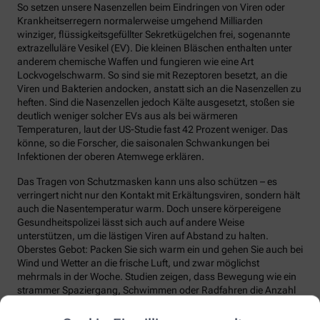
So setzen unsere Nasenzellen beim Eindringen von Viren oder
Krankheitserregern normalerweise umgehend Milliarden
winziger, flüssigkeitsgefüllter Sekretkügelchen frei, sogenannte
extrazelluläre Vesikel (EV). Die kleinen Bläschen enthalten unter
anderem chemische Waffen und fungieren wie eine Art
Lockvogelschwarm. So sind sie mit Rezeptoren besetzt, an die
Viren und Bakterien andocken, anstatt sich an die Nasenzellen zu
heften. Sind die Nasenzellen jedoch Kälte ausgesetzt, stoßen sie
deutlich weniger solcher EVs aus als bei wärmeren
Temperaturen, laut der US-Studie fast 42 Prozent weniger. Das
könne, so die Forscher, die saisonalen Schwankungen bei
Infektionen der oberen Atemwege erklären.
Das Tragen von Schutzmasken kann uns also schützen – es
verringert nicht nur den Kontakt mit Erkältungsviren, sondern hält
auch die Nasentemperatur warm. Doch unsere körpereigene
Gesundheitspolizei lässt sich auch auf andere Weise
unterstützen, um die lästigen Viren auf Abstand zu halten.
Oberstes Gebot: Packen Sie sich warm ein und gehen Sie auch bei
Wind und Wetter an die frische Luft, und zwar möglichst
mehrmals in der Woche. Studien zeigen, dass Bewegung wie ein
strammer Spaziergang, Schwimmen oder Radfahren die Anzahl
und die Qualität unserer Abwehrzellen deutlich steigert.
Regelmäßige Bewegung sorgt auch dafür, dass Fremdstoffe über