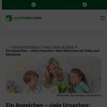
Haut, Haare & Nägel
00 Mal in Deutschland
Online bei Ihrer Apotheke bestellen
Bequem zwischen
...
Gesundheitstipps
Haut, Haare & Nägel
Ein Anzeichen – viele Ursachen: Rote Bäckchen bei Baby und
Kleinkind
Bildquelle: Epiximages istockphoto
Ein Anzeichen – viele Ursachen: