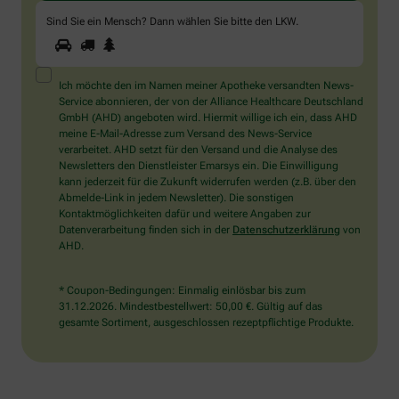
Sind Sie ein Mensch? Dann wählen Sie bitte
den LKW
.
1
2
3
Sind
Sie
ein
Mensch?
Ich möchte den im Namen meiner Apotheke versandten News-
Dann
Service abonnieren, der von der Alliance Healthcare Deutschland
wählen
GmbH (AHD) angeboten wird. Hiermit willige ich ein, dass AHD
Sie
meine E-Mail-Adresse zum Versand des News-Service
bitte
verarbeitet. AHD setzt für den Versand und die Analyse des
den
Newsletters den Dienstleister Emarsys ein. Die Einwilligung
LKW.
kann jederzeit für die Zukunft widerrufen werden (z.B. über den
Abmelde-Link in jedem Newsletter). Die sonstigen
Kontaktmöglichkeiten dafür und weitere Angaben zur
Datenverarbeitung finden sich in der
Datenschutzerklärung
von
AHD.
* Coupon-Bedingungen: Einmalig einlösbar bis zum
31.12.2026. Mindestbestellwert: 50,00 €. Gültig auf das
gesamte Sortiment, ausgeschlossen rezeptpflichtige Produkte.