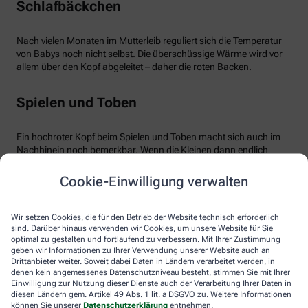
Schlafbäckchen
Nach vielen Monaten im Mutterleib reguliert sich die Temperatur
von Babys noch nicht selbst. Die überschüssige Wärme wird vor
allem über den Kopf abgeleitet – daher die roten Backen.
Spielen und Toben
Ein hochroter Kopf beim Spielen und Toben macht sich auch im
Nachhinein noch bemerkbar. Wenn die Kleinen dann endlich
äußerst müde ins Bett fallen, ist der Kopf noch gut durchblutet –
bemerkbar an den warmen roten Wangen. Übrigens kann auch
Cookie-Einwilligung verwalten
eine Überhitzung im Kinder- oder Spielzimmer zu hochroten
Bäckchen führen.
Wir setzen Cookies, die für den Betrieb der Website technisch erforderlich
sind. Darüber hinaus verwenden wir Cookies, um unsere Website für Sie
Zahnen
optimal zu gestalten und fortlaufend zu verbessern. Mit Ihrer Zustimmung
geben wir Informationen zu Ihrer Verwendung unserer Website auch an
Drittanbieter weiter. Soweit dabei Daten in Ländern verarbeitet werden, in
denen kein angemessenes Datenschutzniveau besteht, stimmen Sie mit Ihrer
Kein Grund zur Sorge besteht, wenn das Baby zahnt. Erhöhte
Einwilligung zur Nutzung dieser Dienste auch der Verarbeitung Ihrer Daten in
Temperatur ist dann ganz normal, ebenso wie die damit
diesen Ländern gem. Artikel 49 Abs. 1 lit. a DSGVO zu. Weitere Informationen
einhergehenden roten Bäckchen. Babys können dann weinerlich
können Sie unserer
Datenschutzerklärung
entnehmen.