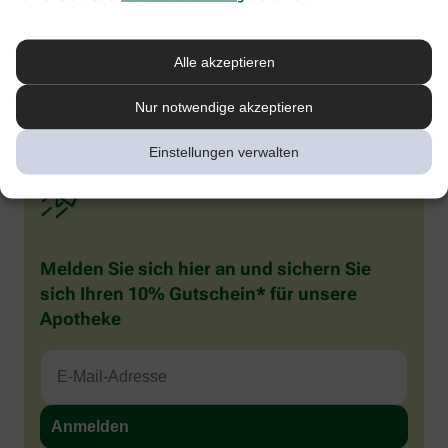
werden und auffällig viel speicheln. Sie reiben häufig an ihrem
gereizten Zahnfleisch und kauen auf allem herum, was ihnen in
die Finger gerät. Rote Backen beim Baby oder Kleinkind sind also
Alle akzeptieren
häufig verbreitet, in den meisten Fällen besteht aber kein Grund
zur Sorge. Wenn Sie sich unsicher sind, was die Ursache betrifft,
sollten Sie Ihren Kinderarzt konsultieren.
Nur notwendige akzeptieren
Einstellungen verwalten
Melden Sie sich hier an und sichern Sie
sich Ihren 10% Gutschein* für unsere
Apotheke