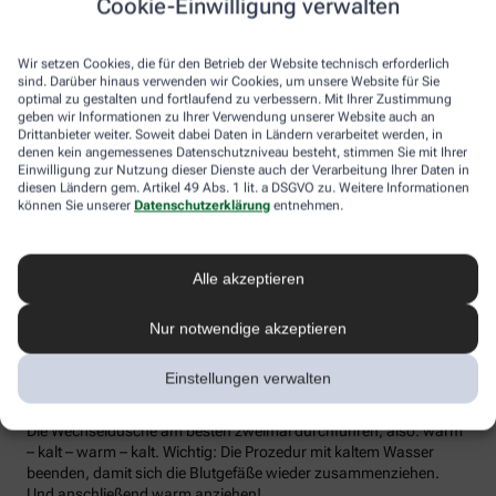
Cookie-Einwilligung verwalten
die Lymphe in die Lymphknoten transportiert werden, wo sich die
Abwehrzellen auf Erreger einstellen können.
Wir setzen Cookies, die für den Betrieb der Website technisch erforderlich
Wer bei Schmuddelwetter nicht vor die Tür mag, kann sein
sind. Darüber hinaus verwenden wir Cookies, um unsere Website für Sie
Immunsystem mit kalt-warmen Wechselduschen auf Trab
optimal zu gestalten und fortlaufend zu verbessern. Mit Ihrer Zustimmung
geben wir Informationen zu Ihrer Verwendung unserer Website auch an
bringen und die Anfälligkeit für Erkältungsinfekte senken. Der
Drittanbieter weiter. Soweit dabei Daten in Ländern verarbeitet werden, in
Kältereiz kurbelt die Durchblutung an und bringt den Kreislauf in
denen kein angemessenes Datenschutzniveau besteht, stimmen Sie mit Ihrer
Schwung, je regelmäßiger wir ihm ausgesetzt sind, desto
Einwilligung zur Nutzung dieser Dienste auch der Verarbeitung Ihrer Daten in
unempfindlicher reagiert der Körper in der kalten Jahreszeit auf
diesen Ländern gem. Artikel 49 Abs. 1 lit. a DSGVO zu. Weitere Informationen
die großen Temperaturunterschiede.
können Sie unserer
Datenschutzerklärung
entnehmen.
Probieren Sie zum Beispiel die Wechseldusche nach Pfarrer
Kneipp aus: Starten Sie mit einer kurzen, angenehm warmen
Alle akzeptieren
Dusche. Anschließend die Wassertemperatur auf kühl bis kalt
stellen und den Wasserstrahl vom rechten Fuß entlang bis zur
Hüfte führen und auf der Innenseite des Oberschenkels wieder
Nur notwendige akzeptieren
zurück zum Fuß. Dann ebenso die linke Körperseite abbrausen.
Dann sind die Arme dran: Auch hier geht’s wieder von unten nach
Einstellungen verwalten
oben, beginnend am rechten Handrücken bis zur Schulter und
von der Achsel am Innenarm wieder bis zur Handfläche zurück.
Die Wechseldusche am besten zweimal durchführen, also: warm
– kalt – warm – kalt. Wichtig: Die Prozedur mit kaltem Wasser
beenden, damit sich die Blutgefäße wieder zusammenziehen.
Und anschließend warm anziehen!