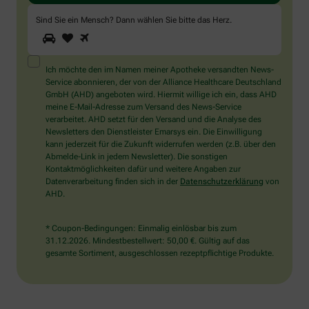
Sind Sie ein Mensch? Dann wählen Sie bitte
das Herz
.
1
2
3
Sind
Sie
ein
Mensch?
Ich möchte den im Namen meiner Apotheke versandten News-
Dann
Service abonnieren, der von der Alliance Healthcare Deutschland
wählen
GmbH (AHD) angeboten wird. Hiermit willige ich ein, dass AHD
Sie
meine E-Mail-Adresse zum Versand des News-Service
bitte
verarbeitet. AHD setzt für den Versand und die Analyse des
das
Newsletters den Dienstleister Emarsys ein. Die Einwilligung
Herz.
kann jederzeit für die Zukunft widerrufen werden (z.B. über den
Abmelde-Link in jedem Newsletter). Die sonstigen
Kontaktmöglichkeiten dafür und weitere Angaben zur
Datenverarbeitung finden sich in der
Datenschutzerklärung
von
AHD.
* Coupon-Bedingungen: Einmalig einlösbar bis zum
31.12.2026. Mindestbestellwert: 50,00 €. Gültig auf das
gesamte Sortiment, ausgeschlossen rezeptpflichtige Produkte.