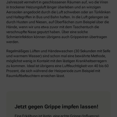
Jahreszeit vermehrt in geschlossenen Räumen auf, wo die Viren
in trockener Heizungsluft länger überleben und an winzigen
Aerosolen angedockt durch die Luft schweben oder an Türklinken
und Haltegriffen in Bus und Bahn haften. In die Luft gelangen sie
durch Husten und Niesen, auf Oberflächen zum Beispiel über die
Hände, wenn wir uns etwa zuvor mit dem Taschentuch die
verschnupfte Nase geputzt haben. Über eine solche
Schmierinfektion können übrigens auch Grippeviren übertragen
werden.
Regelmäßiges Lüften und Händewaschen (30 Sekunden mit Seife
und warmem Wasser) sind schon mal eine bewährte Methode,
möglichst wenig in Kontakt mit den lästigen Krankheitserregern
zu kommen. Ideal ist übrigens eine Luftfeuchtigkeit von 40 bis 60
Prozent, die sich während der Heizperiode zum Beispiel mit
Raumluftbefeuchtern erreichen lässt.
Jetzt gegen Grippe impfen lassen!
Eine Erkältung ist lästig, eine echte Grippe (Influenza)