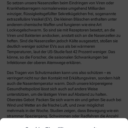
So setzen unsere Nasenzellen beim Eindringen von Viren oder
Krankheitserregern normalerweise umgehend Milliarden
winziger, flüssigkeitsgefüllter Sekretkügelchen frei, sogenannte
extrazelluläre Vesikel (EV). Die kleinen Bläschen enthalten unter
anderem chemische Waffen und fungieren wie eine Art
Lockvogelschwarm. So sind sie mit Rezeptoren besetzt, an die
Viren und Bakterien andocken, anstatt sich an die Nasenzellen zu
heften. Sind die Nasenzellen jedoch Kälte ausgesetzt, stoßen sie
deutlich weniger solcher EVs aus als bei wärmeren
Temperaturen, laut der US-Studie fast 42 Prozent weniger. Das
könne, so die Forscher, die saisonalen Schwankungen bei
Infektionen der oberen Atemwege erklären.
Das Tragen von Schutzmasken kann uns also schützen – es
verringert nicht nur den Kontakt mit Erkältungsviren, sondern hält
auch die Nasentemperatur warm. Doch unsere körpereigene
Gesundheitspolizei lässt sich auch auf andere Weise
unterstützen, um die lästigen Viren auf Abstand zu halten.
Oberstes Gebot: Packen Sie sich warm ein und gehen Sie auch bei
Wind und Wetter an die frische Luft, und zwar möglichst
mehrmals in der Woche. Studien zeigen, dass Bewegung wie ein
strammer Spaziergang, Schwimmen oder Radfahren die Anzahl
und die Qualität unserer Abwehrzellen deutlich steigert.
Regelmäßige Bewegung sorgt auch dafür, dass Fremdstoffe über