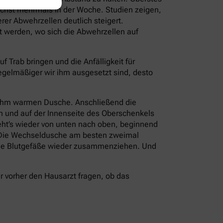
ichst mehrmals in der Woche. Studien zeigen,
r Abwehrzellen deutlich steigert.
t werden, wo sich die Abwehrzellen auf
Trab bringen und die Anfälligkeit für
regelmäßiger wir ihm ausgesetzt sind, desto
enehm warmen Dusche. Anschließend die
en und auf der Innenseite des Oberschenkels
eht’s wieder von unten nach oben, beginnend
. Die Wechseldusche am besten zweimal
h die Blutgefäße wieder zusammenziehen. Und
 vorher den Hausarzt fragen, ob das