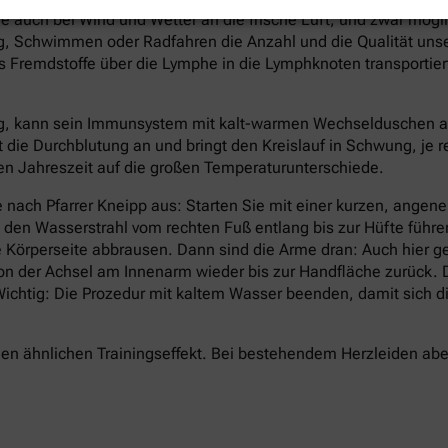
e auch bei Wind und Wetter an die frische Luft, und zwar mögl
 Schwimmen oder Radfahren die Anzahl und die Qualität unsere
Fremdstoffe über die Lymphe in die Lymphknoten transportier
g, kann sein Immunsystem mit kalt-warmen Wechselduschen auf 
t die Durchblutung an und bringt den Kreislauf in Schwung, je 
lten Jahreszeit auf die großen Temperaturunterschiede.
 nach Pfarrer Kneipp aus: Starten Sie mit einer kurzen, ang
d den Wasserstrahl vom rechten Fuß entlang bis zur Hüfte führ
 Körperseite abbrausen. Dann sind die Arme dran: Auch hier g
von der Achsel am Innenarm wieder bis zur Handfläche zurück
. Wichtig: Die Prozedur mit kaltem Wasser beenden, damit sic
n ähnlichen Trainingseffekt. Bei bestehendem Herzleiden aber