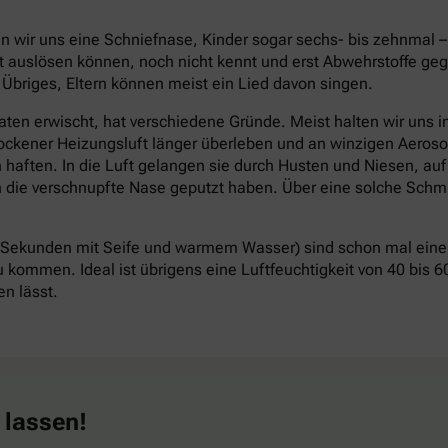
len wir uns eine Schniefnase, Kinder sogar sechs- bis zehnmal 
kt auslösen können, noch nicht kennt und erst Abwehrstoffe ge
 Übriges, Eltern können meist ein Lied davon singen.
n erwischt, hat verschiedene Gründe. Meist halten wir uns in 
ockener Heizungsluft länger überleben und an winzigen Aeros
n haften. In die Luft gelangen sie durch Husten und Niesen, au
die verschnupfte Nase geputzt haben. Über eine solche Schmi
ekunden mit Seife und warmem Wasser) sind schon mal eine 
u kommen. Ideal ist übrigens eine Luftfeuchtigkeit von 40 bis 6
n lässt.
 lassen!