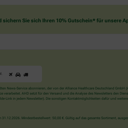
d sichern Sie sich Ihren 10% Gutschein* für unsere 
1
2
3
Sind
W
.
Sie
ein
Mensch?
en News-Service abonnieren, der von der Alliance Healthcare Deutschland GmbH (AH
Dann
verarbeitet. AHD setzt für den Versand und die Analyse des Newsletters den Dienstle
wählen
de-Link in jedem Newsletter). Die sonstigen Kontaktmöglichkeiten dafür und weitere
Sie
bitte
den
31.12.2026. Mindestbestellwert: 50,00 €. Gültig auf das gesamte Sortiment, ausges
LKW.