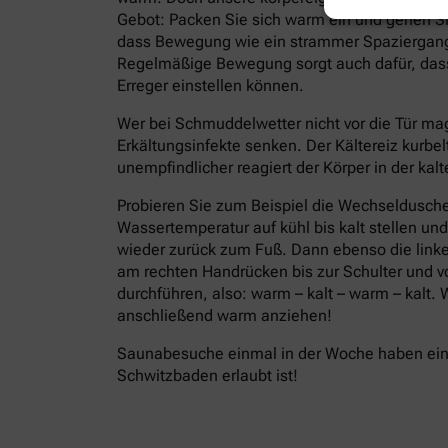
Gebot: Packen Sie sich warm ein und gehen Si
dass Bewegung wie ein strammer Spaziergang,
Regelmäßige Bewegung sorgt auch dafür, dass 
Erreger einstellen können.
Wer bei Schmuddelwetter nicht vor die Tür ma
Erkältungsinfekte senken. Der Kältereiz kurbel
unempfindlicher reagiert der Körper in der ka
Probieren Sie zum Beispiel die Wechseldusche
Wassertemperatur auf kühl bis kalt stellen un
wieder zurück zum Fuß. Dann ebenso die linke
am rechten Handrücken bis zur Schulter und 
durchführen, also: warm – kalt – warm – kalt
anschließend warm anziehen!
Saunabesuche einmal in der Woche haben eine
Schwitzbaden erlaubt ist!