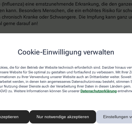
ppe (Influenza) eine ernstzunehmende Erkrankung, die den ganz
 kann. Besonders Menschen, die ein erhöhtes Risiko für schwe
a chronisch Kranke oder Schwangere. Die Impfung kann ganz un
l gerne darauf an!
en
Cookie-Einwilligung verwalten
isten Erkältungserreger in den Körper eindringen, ist im Wint
kies, die für den Betrieb der Website technisch erforderlich sind. Darüber hinaus v
er für Infektionen macht. Forscher der renommierten Harvard U
nsere Website für Sie optimal zu gestalten und fortlaufend zu verbessern. Mit Ihrer
elbar unser Abwehrsystem schwächt und Atemwegserkrankungen 
ormationen zu Ihrer Verwendung unserer Website auch an Drittanbieter weiter. Soweit
rarbeitet werden, in denen kein angemessenes Datenschutzniveau besteht, stimmen Si
ur Nutzung dieser Dienste auch der Verarbeitung Ihrer Daten in diesen Ländern gem. 
 von Viren oder Krankheitserregern normalerweise umgehend Mil
 DSGVO zu. Weitere Informationen können Sie unserer
Datenschutzerklärung
entnehm
re Vesikel (EV). Die kleinen Bläschen enthalten unter anderem
besetzt, an die Viren und Bakterien andocken, anstatt sich an
ie deutlich weniger solcher EVs aus als bei wärmeren Temperat
sonalen Schwankungen bei Infektionen der oberen Atemwege er
kzeptieren
Nur notwendige akzeptieren
Einstellungen v
hützen – es verringert nicht nur den Kontakt mit Erkältungsvi
lizei lässt sich auch auf andere Weise unterstützen, um die l