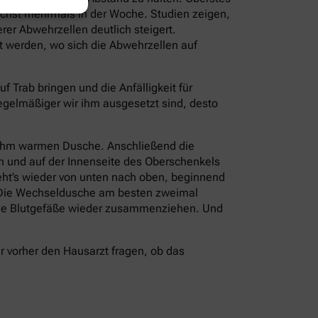
ichst mehrmals in der Woche. Studien zeigen,
r Abwehrzellen deutlich steigert.
t werden, wo sich die Abwehrzellen auf
Trab bringen und die Anfälligkeit für
regelmäßiger wir ihm ausgesetzt sind, desto
enehm warmen Dusche. Anschließend die
en und auf der Innenseite des Oberschenkels
eht’s wieder von unten nach oben, beginnend
. Die Wechseldusche am besten zweimal
h die Blutgefäße wieder zusammenziehen. Und
 vorher den Hausarzt fragen, ob das