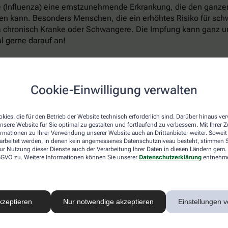
ppe (Influenza) eine ernstzunehmende Erkrankung, die den ganz
 kann. Besonders Menschen, die ein erhöhtes Risiko für schwe
a chronisch Kranke oder Schwangere. Die Impfung kann ganz un
l gerne darauf an!
en
Cookie-Einwilligung verwalten
isten Erkältungserreger in den Körper eindringen, ist im Wint
kies, die für den Betrieb der Website technisch erforderlich sind. Darüber hinaus v
er für Infektionen macht. Forscher der renommierten Harvard U
nsere Website für Sie optimal zu gestalten und fortlaufend zu verbessern. Mit Ihrer
elbar unser Abwehrsystem schwächt und Atemwegserkrankungen 
ormationen zu Ihrer Verwendung unserer Website auch an Drittanbieter weiter. Soweit
rarbeitet werden, in denen kein angemessenes Datenschutzniveau besteht, stimmen Si
ur Nutzung dieser Dienste auch der Verarbeitung Ihrer Daten in diesen Ländern gem. 
 von Viren oder Krankheitserregern normalerweise umgehend Mil
 DSGVO zu. Weitere Informationen können Sie unserer
Datenschutzerklärung
entnehm
re Vesikel (EV). Die kleinen Bläschen enthalten unter anderem
besetzt, an die Viren und Bakterien andocken, anstatt sich an
ie deutlich weniger solcher EVs aus als bei wärmeren Temperat
sonalen Schwankungen bei Infektionen der oberen Atemwege er
kzeptieren
Nur notwendige akzeptieren
Einstellungen v
hützen – es verringert nicht nur den Kontakt mit Erkältungsvi
lizei lässt sich auch auf andere Weise unterstützen, um die l