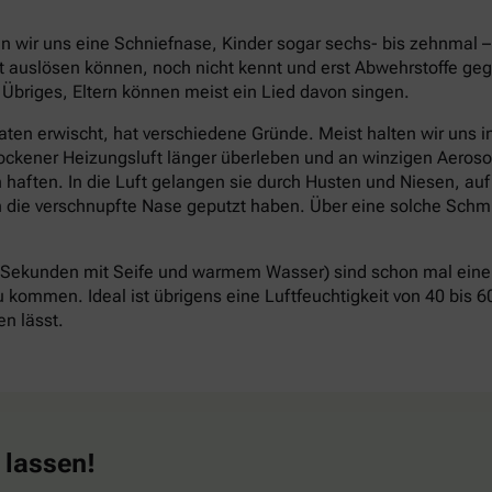
len wir uns eine Schniefnase, Kinder sogar sechs- bis zehnmal 
kt auslösen können, noch nicht kennt und erst Abwehrstoffe ge
 Übriges, Eltern können meist ein Lied davon singen.
n erwischt, hat verschiedene Gründe. Meist halten wir uns in 
ockener Heizungsluft länger überleben und an winzigen Aeros
n haften. In die Luft gelangen sie durch Husten und Niesen, au
die verschnupfte Nase geputzt haben. Über eine solche Schmi
ekunden mit Seife und warmem Wasser) sind schon mal eine 
u kommen. Ideal ist übrigens eine Luftfeuchtigkeit von 40 bis 6
n lässt.
 lassen!