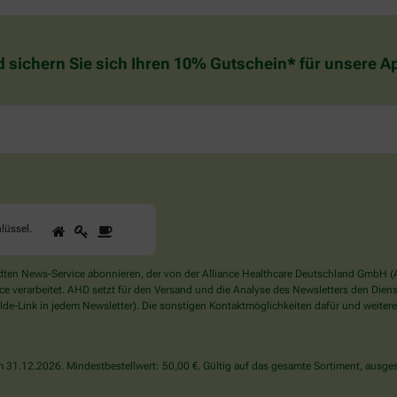
d sichern Sie sich Ihren 10% Gutschein* für unsere 
1
2
3
Sind
lüssel
.
Sie
ein
Mensch?
en News-Service abonnieren, der von der Alliance Healthcare Deutschland GmbH (AH
Dann
verarbeitet. AHD setzt für den Versand und die Analyse des Newsletters den Dienstle
wählen
de-Link in jedem Newsletter). Die sonstigen Kontaktmöglichkeiten dafür und weitere
Sie
bitte
den
31.12.2026. Mindestbestellwert: 50,00 €. Gültig auf das gesamte Sortiment, ausges
Schlüssel.