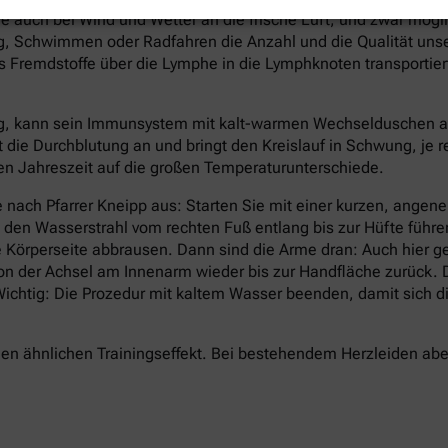
e auch bei Wind und Wetter an die frische Luft, und zwar mögl
 Schwimmen oder Radfahren die Anzahl und die Qualität unsere
Fremdstoffe über die Lymphe in die Lymphknoten transportier
g, kann sein Immunsystem mit kalt-warmen Wechselduschen auf 
t die Durchblutung an und bringt den Kreislauf in Schwung, je 
lten Jahreszeit auf die großen Temperaturunterschiede.
 nach Pfarrer Kneipp aus: Starten Sie mit einer kurzen, ang
d den Wasserstrahl vom rechten Fuß entlang bis zur Hüfte führ
 Körperseite abbrausen. Dann sind die Arme dran: Auch hier g
von der Achsel am Innenarm wieder bis zur Handfläche zurück
. Wichtig: Die Prozedur mit kaltem Wasser beenden, damit sic
n ähnlichen Trainingseffekt. Bei bestehendem Herzleiden aber