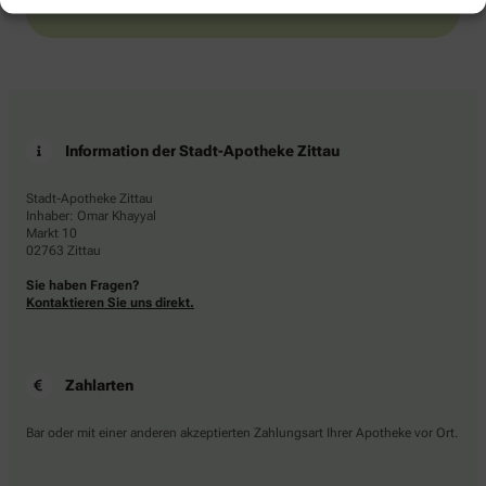
Information der Stadt-Apotheke Zittau
Stadt-Apotheke Zittau
Inhaber: Omar Khayyal
Markt 10
02763 Zittau
Sie haben Fragen?
Kontaktieren Sie uns direkt.
Zahlarten
Bar oder mit einer anderen akzeptierten Zahlungsart Ihrer Apotheke vor Ort.