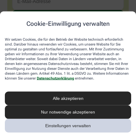
Cookie-Einwilligung verwalten
Sind Sie ein Mensch? Dann wählen Sie bitte
den LKW
.
1
2
3
Sind
Wir setzen Cookies, die für den Betrieb der Website technisch erforderlich
Sie
sind. Darüber hinaus verwenden wir Cookies, um unsere Website für Sie
ein
optimal zu gestalten und fortlaufend zu verbessern. Mit Ihrer Zustimmung
Mensch?
Ich möchte den im Namen meiner Apotheke versandten News-
geben wir Informationen zu Ihrer Verwendung unserer Website auch an
Dann
Service abonnieren, der von der Alliance Healthcare Deutschland
Drittanbieter weiter. Soweit dabei Daten in Ländern verarbeitet werden, in
wählen
GmbH (AHD) angeboten wird. Hiermit willige ich ein, dass AHD
denen kein angemessenes Datenschutzniveau besteht, stimmen Sie mit Ihrer
Sie
Einwilligung zur Nutzung dieser Dienste auch der Verarbeitung Ihrer Daten in
meine E-Mail-Adresse zum Versand des News-Service
diesen Ländern gem. Artikel 49 Abs. 1 lit. a DSGVO zu. Weitere Informationen
bitte
verarbeitet. AHD setzt für den Versand und die Analyse des
können Sie unserer
Datenschutzerklärung
entnehmen.
den
Newsletters den Dienstleister Emarsys ein. Die Einwilligung
LKW.
kann jederzeit für die Zukunft widerrufen werden (z.B. über den
Abmelde-Link in jedem Newsletter). Die sonstigen
Kontaktmöglichkeiten dafür und weitere Angaben zur
Alle akzeptieren
Datenverarbeitung finden sich in der
Datenschutzerklärung
von
AHD.
Nur notwendige akzeptieren
* Coupon-Bedingungen: Einmalig einlösbar bis zum
Einstellungen verwalten
31.12.2026. Mindestbestellwert: 50,00 €. Gültig auf das
gesamte Sortiment, ausgeschlossen rezeptpflichtige Produkte.