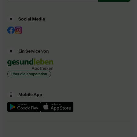
Social Media
Ein Service von
Über die Kooperation
Mobile App