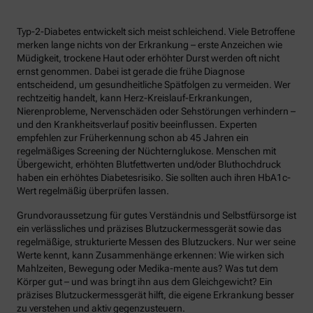
Typ-2-Diabetes entwickelt sich meist schleichend. Viele Betroffene
merken lange nichts von der Erkrankung – erste Anzeichen wie
Müdigkeit, trockene Haut oder erhöhter Durst werden oft nicht
ernst genommen. Dabei ist gerade die frühe Diagnose
entscheidend, um gesundheitliche Spätfolgen zu vermeiden. Wer
rechtzeitig handelt, kann Herz-Kreislauf-Erkrankungen,
Nierenprobleme, Nervenschäden oder Sehstörungen verhindern –
und den Krankheitsverlauf positiv beeinflussen. Experten
empfehlen zur Früherkennung schon ab 45 Jahren ein
regelmäßiges Screening der Nüchternglukose. Menschen mit
Übergewicht, erhöhten Blutfettwerten und/oder Bluthochdruck
haben ein erhöhtes Diabetesrisiko. Sie sollten auch ihren HbA1c-
Wert regelmäßig überprüfen lassen.
Grundvoraussetzung für gutes Verständnis und Selbstfürsorge ist
ein verlässliches und präzises Blutzuckermessgerät sowie das
regelmäßige, strukturierte Messen des Blutzuckers. Nur wer seine
Werte kennt, kann Zusammenhänge erkennen: Wie wirken sich
Mahlzeiten, Bewegung oder Medika-mente aus? Was tut dem
Körper gut – und was bringt ihn aus dem Gleichgewicht? Ein
präzises Blutzuckermessgerät hilft, die eigene Erkrankung besser
zu verstehen und aktiv gegenzusteuern.