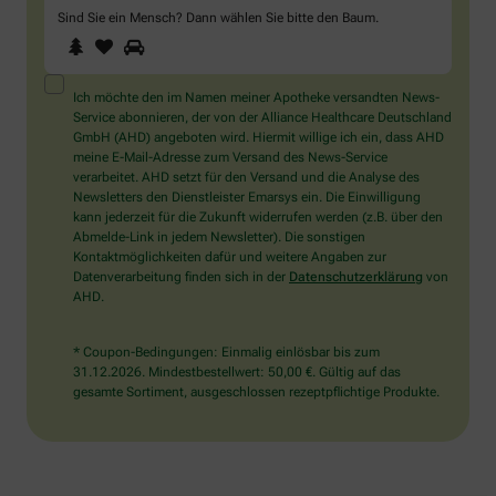
Sind Sie ein Mensch? Dann wählen Sie bitte
den Baum
.
1
2
3
Sind
Sie
ein
Mensch?
Ich möchte den im Namen meiner Apotheke versandten News-
Dann
Service abonnieren, der von der Alliance Healthcare Deutschland
wählen
GmbH (AHD) angeboten wird. Hiermit willige ich ein, dass AHD
Sie
meine E-Mail-Adresse zum Versand des News-Service
bitte
verarbeitet. AHD setzt für den Versand und die Analyse des
den
Newsletters den Dienstleister Emarsys ein. Die Einwilligung
Baum.
kann jederzeit für die Zukunft widerrufen werden (z.B. über den
Abmelde-Link in jedem Newsletter). Die sonstigen
Kontaktmöglichkeiten dafür und weitere Angaben zur
Datenverarbeitung finden sich in der
Datenschutzerklärung
von
AHD.
* Coupon-Bedingungen: Einmalig einlösbar bis zum
31.12.2026. Mindestbestellwert: 50,00 €. Gültig auf das
gesamte Sortiment, ausgeschlossen rezeptpflichtige Produkte.