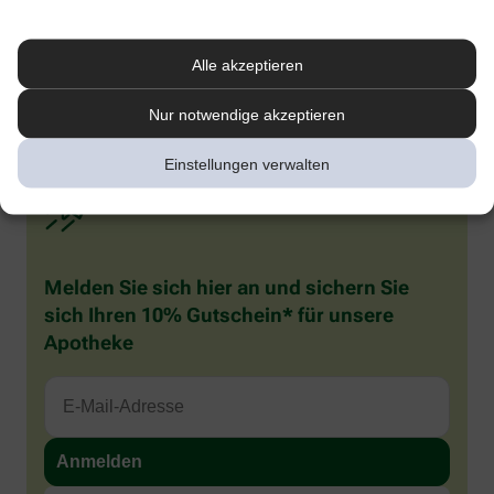
1
Kenning M et al. Comparative System Accuracy of Blood Glucose
Monitoring Systems – Advocacy for a New Accuracy Metric. J Diabetes Sci
Technology. 2024 Oct 16.
Alle akzeptieren
2
Pleus S et al. J Diabetes Sci Technol 2024;18(3):644–652. doi:
10.1177/19322968221141926.
Nur notwendige akzeptieren
Einstellungen verwalten
Melden Sie sich hier an und sichern Sie
sich Ihren 10% Gutschein* für unsere
Apotheke