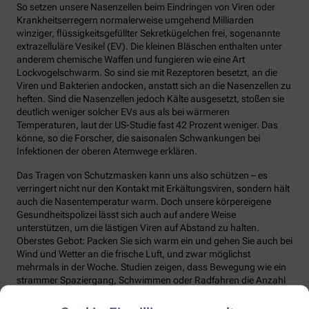
So setzen unsere Nasenzellen beim Eindringen von Viren oder
Krankheitserregern normalerweise umgehend Milliarden
winziger, flüssigkeitsgefüllter Sekretkügelchen frei, sogenannte
extrazelluläre Vesikel (EV). Die kleinen Bläschen enthalten unter
anderem chemische Waffen und fungieren wie eine Art
Lockvogelschwarm. So sind sie mit Rezeptoren besetzt, an die
Viren und Bakterien andocken, anstatt sich an die Nasenzellen zu
heften. Sind die Nasenzellen jedoch Kälte ausgesetzt, stoßen sie
deutlich weniger solcher EVs aus als bei wärmeren
Temperaturen, laut der US-Studie fast 42 Prozent weniger. Das
könne, so die Forscher, die saisonalen Schwankungen bei
Infektionen der oberen Atemwege erklären.
Das Tragen von Schutzmasken kann uns also schützen – es
verringert nicht nur den Kontakt mit Erkältungsviren, sondern hält
auch die Nasentemperatur warm. Doch unsere körpereigene
Gesundheitspolizei lässt sich auch auf andere Weise
unterstützen, um die lästigen Viren auf Abstand zu halten.
Oberstes Gebot: Packen Sie sich warm ein und gehen Sie auch bei
Wind und Wetter an die frische Luft, und zwar möglichst
mehrmals in der Woche. Studien zeigen, dass Bewegung wie ein
strammer Spaziergang, Schwimmen oder Radfahren die Anzahl
und die Qualität unserer Abwehrzellen deutlich steigert.
Regelmäßige Bewegung sorgt auch dafür, dass Fremdstoffe über