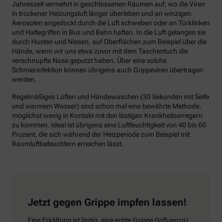
Jahreszeit vermehrt in geschlossenen Räumen auf, wo die Viren
in trockener Heizungsluft länger überleben und an winzigen
Aerosolen angedockt durch die Luft schweben oder an Türklinken
und Haltegriffen in Bus und Bahn haften. In die Luft gelangen sie
durch Husten und Niesen, auf Oberflächen zum Beispiel über die
Hände, wenn wir uns etwa zuvor mit dem Taschentuch die
verschnupfte Nase geputzt haben. Über eine solche
Schmierinfektion können übrigens auch Grippeviren übertragen
werden.
Regelmäßiges Lüften und Händewaschen (30 Sekunden mit Seife
und warmem Wasser) sind schon mal eine bewährte Methode,
möglichst wenig in Kontakt mit den lästigen Krankheitserregern
zu kommen. Ideal ist übrigens eine Luftfeuchtigkeit von 40 bis 60
Prozent, die sich während der Heizperiode zum Beispiel mit
Raumluftbefeuchtern erreichen lässt.
Jetzt gegen Grippe impfen lassen!
Eine Erkältung ist lästig, eine echte Grippe (Influenza)