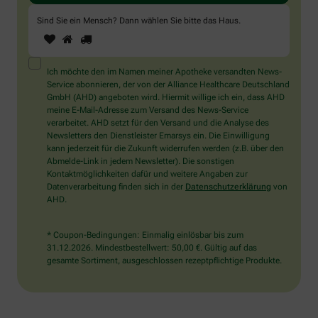
Sind Sie ein Mensch? Dann wählen Sie bitte
das Haus
.
1
2
3
Sind
Sie
ein
Mensch?
Ich möchte den im Namen meiner Apotheke versandten News-
Dann
Service abonnieren, der von der Alliance Healthcare Deutschland
wählen
GmbH (AHD) angeboten wird. Hiermit willige ich ein, dass AHD
Sie
meine E-Mail-Adresse zum Versand des News-Service
bitte
verarbeitet. AHD setzt für den Versand und die Analyse des
das
Newsletters den Dienstleister Emarsys ein. Die Einwilligung
Haus.
kann jederzeit für die Zukunft widerrufen werden (z.B. über den
Abmelde-Link in jedem Newsletter). Die sonstigen
Kontaktmöglichkeiten dafür und weitere Angaben zur
Datenverarbeitung finden sich in der
Datenschutzerklärung
von
AHD.
* Coupon-Bedingungen: Einmalig einlösbar bis zum
31.12.2026. Mindestbestellwert: 50,00 €. Gültig auf das
gesamte Sortiment, ausgeschlossen rezeptpflichtige Produkte.