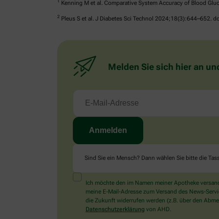
1
Kenning M et al. Comparative System Accuracy of Blood Gluc
2
Pleus S et al. J Diabetes Sci Technol 2024;18(3):644–652.
Melden Sie sich hier an un
Sind Sie ein Mensch? Dann wählen Sie bitte
die Tas
Ich möchte den im Namen meiner Apotheke versandt
meine E-Mail-Adresse zum Versand des News-Service 
die Zukunft widerrufen werden (z.B. über den Abmel
Datenschutzerklärung
von AHD.