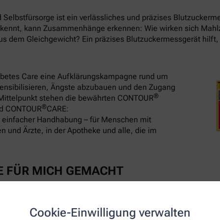
Selbstfürsorge ist ein verlässliches und präzises Blutzuckerm
e kennt, kann Zusammenhänge erkennen: Wie wirken sich Mah
us dem Gleichgewicht? Ein präzises Blutzuckermessgerät hilft,
iabetes Care eine Aufklärungskampagne rund um
 sensibilisieren, Ängste abzubauen und den Zugang
®
m Mittelpunkt stehen die bewährten CONTOUR
®
nd CONTOUR
CARE:
t einfacher Handhabung – für Menschen mit
 und Ärzte, in der Apotheke und alle, die im
E FÜR MICH GEMACHT
er Nachfülloption – Blut einfach nachfüllen statt Teststreifen
Cookie-Einwilligung verwalten
ür Ihren Alltag1, 2