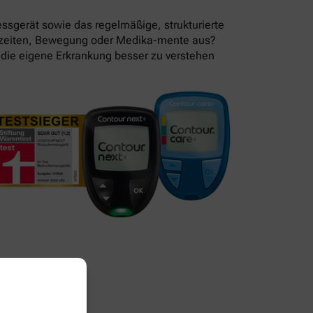
essgerät sowie das regelmäßige, strukturierte
lzeiten, Bewegung oder Medika-mente aus?
 die eigene Erkrankung besser zu verstehen
 wegwerfen