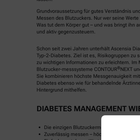
Grundvoraussetzung für gutes Verständnis und 
Messen des Blutzuckers. Nur wer seine Wert
Was tut dem Körper gut – und was bringt ihn a
und aktiv gegenzusteuern.
Schon seit zwei Jahren unterhält Ascensia D
Typ-2-Diabetes. Ziel ist es, Risikogruppen zu
zu wichtigen Informationen zu erleichtern. I
®
Blutzucker-messsysteme CONTOUR
NEXT u
Sie kombinieren höchste Messgenauigkeit mi
Diabetes ebenso wie für behandelnde Ärztinnen
Hintergrund mithelfen.
DIABETES MANAGEMENT WI
Die einzigen Blutzuckermessgeräte mit echt
Zuverlässig messen – höchste Genauigkeit f