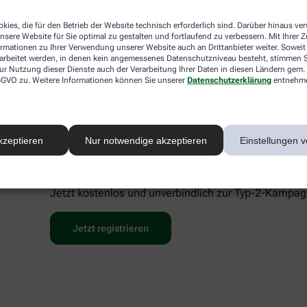
 sofort richtig einordnen
kies, die für den Betrieb der Website technisch erforderlich sind. Darüber hinaus v
für innovative Diabeteslösungen und umfassende Aufklärung. Mi
nsere Website für Sie optimal zu gestalten und fortlaufend zu verbessern. Mit Ihrer
so niedrigschwellig wie möglich machen. Für Präzision, Vertra
ormationen zu Ihrer Verwendung unserer Website auch an Drittanbieter weiter. Soweit
rarbeitet werden, in denen kein angemessenes Datenschutzniveau besteht, stimmen Si
ur Nutzung dieser Dienste auch der Verarbeitung Ihrer Daten in diesen Ländern gem. 
 DSGVO zu. Weitere Informationen können Sie unserer
Datenschutzerklärung
entnehm
kzeptieren
Nur notwendige akzeptieren
Einstellungen v
Alle Informationen rund um Typ-
Jetzt kostenlos und unverbindlich zur Typ-2-Kampagn
Jetzt registrieren