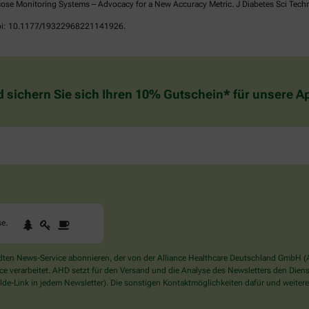
ose Monitoring Systems – Advocacy for a New Accuracy Metric. J Diabetes Sci Tech
 doi: 10.1177/19322968221141926.
d sichern Sie sich Ihren 10% Gutschein* für unsere 
1
2
3
Sind
se
.
Sie
ein
Mensch?
en News-Service abonnieren, der von der Alliance Healthcare Deutschland GmbH (AH
Dann
verarbeitet. AHD setzt für den Versand und die Analyse des Newsletters den Dienstle
wählen
de-Link in jedem Newsletter). Die sonstigen Kontaktmöglichkeiten dafür und weitere
Sie
bitte