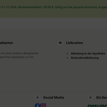
die
31.12.2026. Mindestbestellwert: 50,00 €. Gültig auf das gesamte Sortiment, ausges
Tasse.
ahlarten
Lieferarten
 mit einer anderen akzeptierten
Abholung in der Apotheke
art Ihrer Apotheke vor Ort.
Botendienstlieferung
Social Media
Ein Se