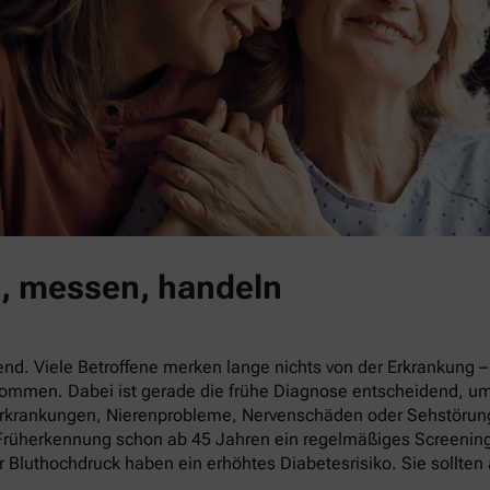
n, messen, handeln
end. Viele Betroffene merken lange nichts von der Erkrankung 
enommen. Dabei ist gerade die frühe Diagnose entscheidend, u
-Erkrankungen, Nierenprobleme, Nervenschäden oder Sehstörung
r Früherkennung schon ab 45 Jahren ein regelmäßiges Screeni
r Bluthochdruck haben ein erhöhtes Diabetesrisiko. Sie sollte