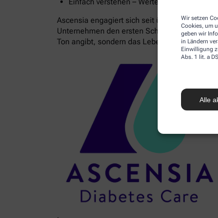
Einfach verstehen – Werte dank Ampelfarben
Wir setzen Coo
Ascensia engagiert sich seit über 85 Jahren 
Cookies, um u
Unternehmen den ersten Schritt zur Diagnose 
geben wir Inf
Ton angibt, sondern das Leben.
in Ländern ve
Einwilligung z
Abs. 1 lit. a
Alle a