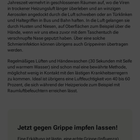
Jahreszeit vermehrt in geschlossenen Räumen auf, wo die Viren
in trockener Heizungsluft länger überleben und an winzigen
Aerosolen angedockt durch die Luft schweben oder an Türklinken
und Haltegriffen in Bus und Bahn haften. In die Luft gelangen sie
durch Husten und Niesen, auf Oberflächen zum Beispiel über die
Hände, wenn wir uns etwa zuvor mit dem Taschentuch die
verschnupfte Nase geputzt haben. Über eine solche
Schmierinfektion können übrigens auch Grippeviren übertragen
werden.
Regelmäßiges Lüften und Händewaschen (30 Sekunden mit Seife
und warmem Wasser) sind schon mal eine bewährte Methode,
möglichst wenig in Kontakt mit den lästigen Krankheitserregern
zu kommen. Ideal ist übrigens eine Luftfeuchtigkeit von 40 bis 60
Prozent, die sich während der Heizperiode zum Beispiel mit
Raumluftbefeuchtern erreichen lässt.
Jetzt gegen Grippe impfen lassen!
Eine Erkältung ist lästig, eine echte Grippe (Influenza)