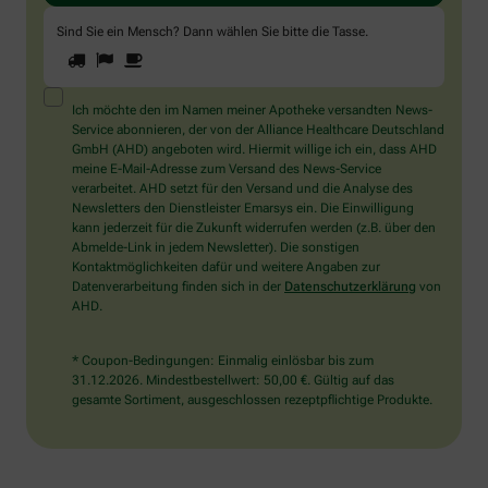
Sind Sie ein Mensch? Dann wählen Sie bitte
die Tasse
.
1
2
3
Sind
Sie
ein
Mensch?
Ich möchte den im Namen meiner Apotheke versandten News-
Dann
Service abonnieren, der von der Alliance Healthcare Deutschland
wählen
GmbH (AHD) angeboten wird. Hiermit willige ich ein, dass AHD
Sie
meine E-Mail-Adresse zum Versand des News-Service
bitte
verarbeitet. AHD setzt für den Versand und die Analyse des
die
Newsletters den Dienstleister Emarsys ein. Die Einwilligung
Tasse.
kann jederzeit für die Zukunft widerrufen werden (z.B. über den
Abmelde-Link in jedem Newsletter). Die sonstigen
Kontaktmöglichkeiten dafür und weitere Angaben zur
Datenverarbeitung finden sich in der
Datenschutzerklärung
von
AHD.
* Coupon-Bedingungen: Einmalig einlösbar bis zum
31.12.2026. Mindestbestellwert: 50,00 €. Gültig auf das
gesamte Sortiment, ausgeschlossen rezeptpflichtige Produkte.