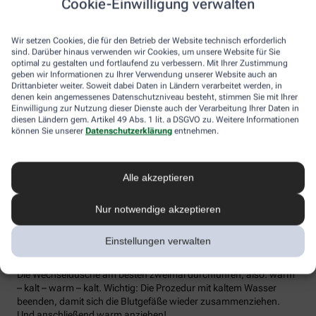
Cookie-Einwilligung verwalten
die Lymphe in die Lymphknoten transportiert werden, wo sich die
Abwehrzellen auf Erreger einstellen können.
Wir setzen Cookies, die für den Betrieb der Website technisch erforderlich
Wer bei Schmuddelwetter nicht vor die Tür mag, kann sein
sind. Darüber hinaus verwenden wir Cookies, um unsere Website für Sie
Immunsystem mit kalt-warmen Wechselduschen auf Trab
optimal zu gestalten und fortlaufend zu verbessern. Mit Ihrer Zustimmung
geben wir Informationen zu Ihrer Verwendung unserer Website auch an
bringen und die Anfälligkeit für Erkältungsinfekte senken. Der
Drittanbieter weiter. Soweit dabei Daten in Ländern verarbeitet werden, in
Kältereiz kurbelt die Durchblutung an und bringt den Kreislauf in
denen kein angemessenes Datenschutzniveau besteht, stimmen Sie mit Ihrer
Schwung, je regelmäßiger wir ihm ausgesetzt sind, desto
Einwilligung zur Nutzung dieser Dienste auch der Verarbeitung Ihrer Daten in
unempfindlicher reagiert der Körper in der kalten Jahreszeit auf
diesen Ländern gem. Artikel 49 Abs. 1 lit. a DSGVO zu. Weitere Informationen
die großen Temperaturunterschiede.
können Sie unserer
Datenschutzerklärung
entnehmen.
Probieren Sie zum Beispiel die Wechseldusche nach Pfarrer
Kneipp aus: Starten Sie mit einer kurzen, angenehm warmen
Alle akzeptieren
Dusche. Anschließend die Wassertemperatur auf kühl bis kalt
stellen und den Wasserstrahl vom rechten Fuß entlang bis zur
Hüfte führen und auf der Innenseite des Oberschenkels wieder
Nur notwendige akzeptieren
zurück zum Fuß. Dann ebenso die linke Körperseite abbrausen.
Dann sind die Arme dran: Auch hier geht’s wieder von unten nach
Einstellungen verwalten
oben, beginnend am rechten Handrücken bis zur Schulter und
von der Achsel am Innenarm wieder bis zur Handfläche zurück.
Die Wechseldusche am besten zweimal durchführen, also: warm
– kalt – warm – kalt. Wichtig: Die Prozedur mit kaltem Wasser
beenden, damit sich die Blutgefäße wieder zusammenziehen.
Und anschließend warm anziehen!