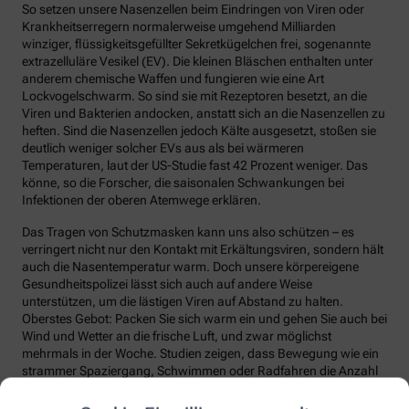
So setzen unsere Nasenzellen beim Eindringen von Viren oder
Krankheitserregern normalerweise umgehend Milliarden
winziger, flüssigkeitsgefüllter Sekretkügelchen frei, sogenannte
extrazelluläre Vesikel (EV). Die kleinen Bläschen enthalten unter
anderem chemische Waffen und fungieren wie eine Art
Lockvogelschwarm. So sind sie mit Rezeptoren besetzt, an die
Viren und Bakterien andocken, anstatt sich an die Nasenzellen zu
heften. Sind die Nasenzellen jedoch Kälte ausgesetzt, stoßen sie
deutlich weniger solcher EVs aus als bei wärmeren
Temperaturen, laut der US-Studie fast 42 Prozent weniger. Das
könne, so die Forscher, die saisonalen Schwankungen bei
Infektionen der oberen Atemwege erklären.
Das Tragen von Schutzmasken kann uns also schützen – es
verringert nicht nur den Kontakt mit Erkältungsviren, sondern hält
auch die Nasentemperatur warm. Doch unsere körpereigene
Gesundheitspolizei lässt sich auch auf andere Weise
unterstützen, um die lästigen Viren auf Abstand zu halten.
Oberstes Gebot: Packen Sie sich warm ein und gehen Sie auch bei
Wind und Wetter an die frische Luft, und zwar möglichst
mehrmals in der Woche. Studien zeigen, dass Bewegung wie ein
strammer Spaziergang, Schwimmen oder Radfahren die Anzahl
und die Qualität unserer Abwehrzellen deutlich steigert.
Regelmäßige Bewegung sorgt auch dafür, dass Fremdstoffe über